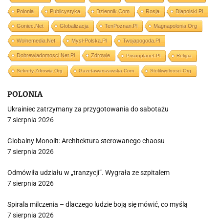
Polonia
Publicystyka
Dziennik.com
Rosja
Dlapolski.pl
Goniec.net
Globalizacja
TenPoznan.pl
Magnapolonia.org
Wolnemedia.net
Mysl-Polska.pl
Twojapogoda.pl
Dobrewiadomosci.net.pl
Zdrowie
Prisonplanet.pl
Religia
Sekrety-Zdrowia.org
Gazetawarszawska.com
Stolikwolnosci.org
POLONIA
Ukrainiec zatrzymany za przygotowania do sabotażu
7 sierpnia 2026
Globalny Monolit: Architektura sterowanego chaosu
7 sierpnia 2026
Odmówiła udziału w „tranzycji”. Wygrała ze szpitalem
7 sierpnia 2026
Spirala milczenia – dlaczego ludzie boją się mówić, co myślą
7 sierpnia 2026