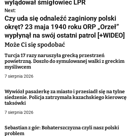
w
wylądował śmigłowiec LPR
Next:
i
Czy uda się odnaleźć zaginiony polski
g
okręt? 23 maja 1940 roku ORP „Orzeł”
wypłynął na swój ostatni patrol [+WIDEO]
a
Może Ci się spodobać
c
Turcja 17 razy naruszyła grecką przestrzeń
j
powietrzną. Doszło do symulowanej walki z greckim
myśliwcem
a
7 sierpnia 2026
w
Wywiózł pasażerkę za miasto i przesiadł się na tylne
p
siedzenie. Policja zatrzymała kazachskiego kierowcę
taksówki
i
7 sierpnia 2026
s
u
Sebastian z gór: Bohaterszczyzna czyli nasz polski
problem