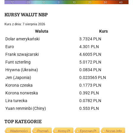
KURSY WALUT NBP
Kurs z dnia: 7 sierpnia 2026
Waluta
Kurs
Dolar amerykański
3.7324 PLN
Euro
4.301 PLN
Frank szwajcarski
4.6005 PLN
Funt szterling
5.0172 PLN
Hrywna (Ukraina)
0.0834 PLN
Jen (Japonia)
0.023565 PLN
Korona czeska
0.1773 PLN
Korona norweska
0.392 PLN
Lira turecka
0.0782 PLN
Yuan renminbi (Chiny)
0.553 PLN
TOP KATEGORIE
Wiadomości
Poznań
Kresy.pl
Epoznan.pl
Nczas.info