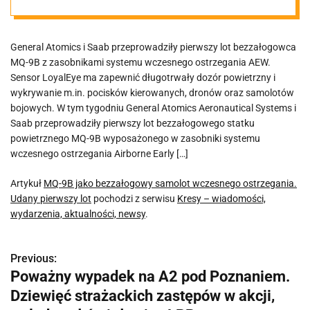
ostrzegania.
General Atomics i Saab przeprowadziły pierwszy lot bezzałogowca
Udany pierwszy
MQ-9B z zasobnikami systemu wczesnego ostrzegania AEW.
Sensor LoyalEye ma zapewnić długotrwały dozór powietrzny i
lot
wykrywanie m.in. pocisków kierowanych, dronów oraz samolotów
bojowych. W tym tygodniu General Atomics Aeronautical Systems i
Saab przeprowadziły pierwszy lot bezzałogowego statku
powietrznego MQ-9B wyposażonego w zasobniki systemu
wczesnego ostrzegania Airborne Early […]
Artykuł
MQ-9B jako bezzałogowy samolot wczesnego ostrzegania.
Udany pierwszy lot
pochodzi z serwisu
Kresy – wiadomości,
wydarzenia, aktualności, newsy
.
Previous:
N
Poważny wypadek na A2 pod Poznaniem.
a
Dziewięć strażackich zastępów w akcji,