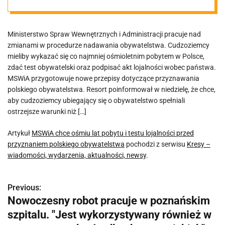
przyznaniem
Ministerstwo Spraw Wewnętrznych i Administracji pracuje nad
polskiego
zmianami w procedurze nadawania obywatelstwa. Cudzoziemcy
mieliby wykazać się co najmniej ośmioletnim pobytem w Polsce,
obywatelstwa
zdać test obywatelski oraz podpisać akt lojalności wobec państwa.
MSWiA przygotowuje nowe przepisy dotyczące przyznawania
polskiego obywatelstwa. Resort poinformował w niedzielę, że chce,
aby cudzoziemcy ubiegający się o obywatelstwo spełniali
ostrzejsze warunki niż […]
Artykuł
MSWiA chce ośmiu lat pobytu i testu lojalności przed
przyznaniem polskiego obywatelstwa
pochodzi z serwisu
Kresy –
wiadomości, wydarzenia, aktualności, newsy
.
Previous:
N
Nowoczesny robot pracuje w poznańskim
a
szpitalu. "Jest wykorzystywany również w