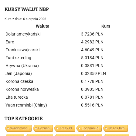
KURSY WALUT NBP
Kurs z dnia: 6 sierpnia 2026
Waluta
Kurs
Dolar amerykański
3.7236 PLN
Euro
4.2982 PLN
Frank szwajcarski
4.6049 PLN
Funt szterling
5.0134 PLN
Hrywna (Ukraina)
0.0831 PLN
Jen (Japonia)
0.02359 PLN
Korona czeska
0.1778 PLN
Korona norweska
0.3905 PLN
Lira turecka
0.0781 PLN
Yuan renminbi (Chiny)
0.5516 PLN
TOP KATEGORIE
Wiadomości
Poznań
Kresy.pl
Epoznan.pl
Nczas.info