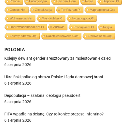
Polonia
Publicystyka
Dziennik.com
Rosja
Dlapolski.pl
Goniec.net
Globalizacja
TenPoznan.pl
Magnapolonia.org
Wolnemedia.net
Mysl-Polska.pl
Twojapogoda.pl
Dobrewiadomosci.net.pl
Zdrowie
Prisonplanet.pl
Religia
Sekrety-Zdrowia.org
Gazetawarszawska.com
Stolikwolnosci.org
POLONIA
Kolejny dewiant gender aresztowany za molestowanie dzieci
6 sierpnia 2026
Ukraiński politolog obraża Polskę i żąda darmowej broni
6 sierpnia 2026
Depopulacja – szalona ideologia pseudoelit
6 sierpnia 2026
FIFA wpadła na ścianę. Czy to koniec prezesa Infantino?
6 sierpnia 2026