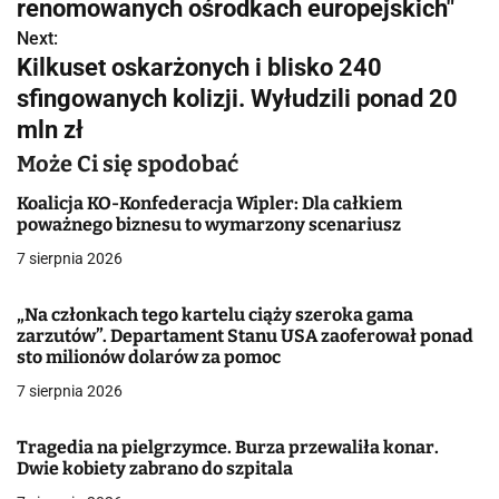
w
renomowanych ośrodkach europejskich"
Next:
i
Kilkuset oskarżonych i blisko 240
g
sfingowanych kolizji. Wyłudzili ponad 20
mln zł
a
Może Ci się spodobać
c
Koalicja KO-Konfederacja Wipler: Dla całkiem
j
poważnego biznesu to wymarzony scenariusz
a
7 sierpnia 2026
w
„Na członkach tego kartelu ciąży szeroka gama
zarzutów”. Departament Stanu USA zaoferował ponad
p
sto milionów dolarów za pomoc
i
7 sierpnia 2026
s
Tragedia na pielgrzymce. Burza przewaliła konar.
u
Dwie kobiety zabrano do szpitala