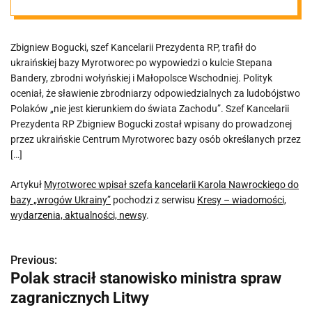
Nawrockiego do
Zbigniew Bogucki, szef Kancelarii Prezydenta RP, trafił do
bazy „wrogów
ukraińskiej bazy Myrotworec po wypowiedzi o kulcie Stepana
Bandery, zbrodni wołyńskiej i Małopolsce Wschodniej. Polityk
Ukrainy”
oceniał, że sławienie zbrodniarzy odpowiedzialnych za ludobójstwo
Polaków „nie jest kierunkiem do świata Zachodu”. Szef Kancelarii
Prezydenta RP Zbigniew Bogucki został wpisany do prowadzonej
przez ukraińskie Centrum Myrotworec bazy osób określanych przez
[…]
Artykuł
Myrotworec wpisał szefa kancelarii Karola Nawrockiego do
bazy „wrogów Ukrainy”
pochodzi z serwisu
Kresy – wiadomości,
wydarzenia, aktualności, newsy
.
Previous:
N
Polak stracił stanowisko ministra spraw
a
zagranicznych Litwy