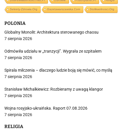
Dobrewiadomosci.net.pl
Zdrowie
Prisonplanet.pl
Religia
Sekrety-Zdrowia.org
Gazetawarszawska.com
Stolikwolnosci.org
POLONIA
Globalny Monolit: Architektura sterowanego chaosu
7 sierpnia 2026
Odmówiła udziału w „tranzycji”. Wygrała ze szpitalem
7 sierpnia 2026
Spirala milczenia – dlaczego ludzie boją się mówić, co myślą
7 sierpnia 2026
Stanisław Michalkiewicz: Rozbieramy z uwagą klangor
7 sierpnia 2026
Wojna rosyjsko-ukraińska. Raport 07.08.2026
7 sierpnia 2026
RELIGIA