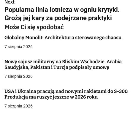
w
Next:
Popularna linia lotnicza w ogniu krytyki.
i
Grożą jej kary za podejrzane praktyki
g
Może Ci się spodobać
a
Globalny Monolit: Architektura sterowanego chaosu
c
7 sierpnia 2026
j
Nowy sojusz militarny na Bliskim Wschodzie. Arabia
Saudyjska, Pakistan i Turcja podpisały umowę
a
7 sierpnia 2026
w
p
USA i Ukraina pracują nad nowymi rakietami do S-300.
Produkcja ma ruszyć jeszcze w 2026 roku
i
7 sierpnia 2026
s
u