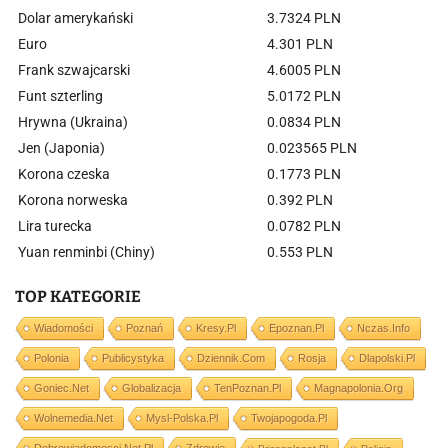
Dolar amerykański
3.7324 PLN
Euro
4.301 PLN
Frank szwajcarski
4.6005 PLN
Funt szterling
5.0172 PLN
Hrywna (Ukraina)
0.0834 PLN
Jen (Japonia)
0.023565 PLN
Korona czeska
0.1773 PLN
Korona norweska
0.392 PLN
Lira turecka
0.0782 PLN
Yuan renminbi (Chiny)
0.553 PLN
TOP KATEGORIE
Wiadomości
Poznań
Kresy.pl
Epoznan.pl
Nczas.info
Polonia
Publicystyka
Dziennik.com
Rosja
Dlapolski.pl
Goniec.net
Globalizacja
TenPoznan.pl
Magnapolonia.org
Wolnemedia.net
Mysl-Polska.pl
Twojapogoda.pl