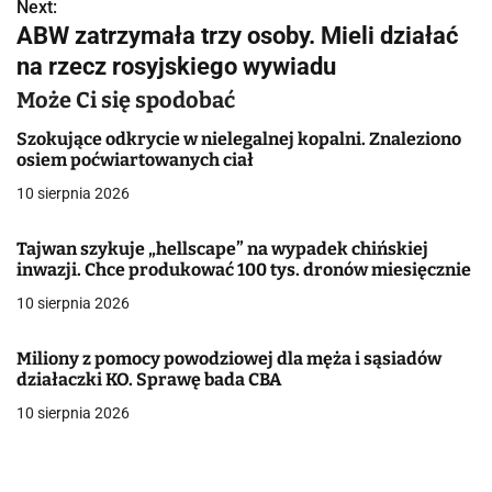
w
Next:
ABW zatrzymała trzy osoby. Mieli działać
i
na rzecz rosyjskiego wywiadu
g
Może Ci się spodobać
a
Szokujące odkrycie w nielegalnej kopalni. Znaleziono
osiem poćwiartowanych ciał
c
10 sierpnia 2026
j
Tajwan szykuje „hellscape” na wypadek chińskiej
a
inwazji. Chce produkować 100 tys. dronów miesięcznie
w
10 sierpnia 2026
p
Miliony z pomocy powodziowej dla męża i sąsiadów
i
działaczki KO. Sprawę bada CBA
10 sierpnia 2026
s
u