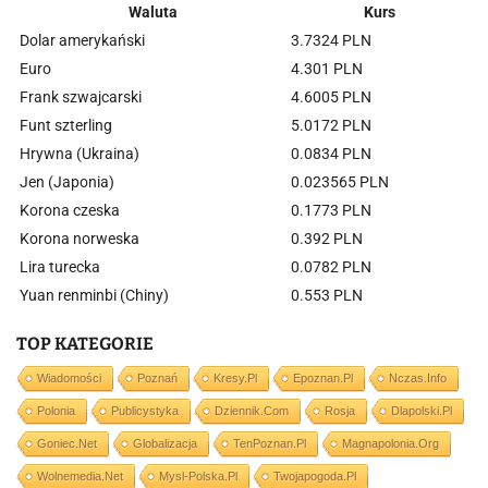
Waluta
Kurs
Dolar amerykański
3.7324 PLN
Euro
4.301 PLN
Frank szwajcarski
4.6005 PLN
Funt szterling
5.0172 PLN
Hrywna (Ukraina)
0.0834 PLN
Jen (Japonia)
0.023565 PLN
Korona czeska
0.1773 PLN
Korona norweska
0.392 PLN
Lira turecka
0.0782 PLN
Yuan renminbi (Chiny)
0.553 PLN
TOP KATEGORIE
Wiadomości
Poznań
Kresy.pl
Epoznan.pl
Nczas.info
Polonia
Publicystyka
Dziennik.com
Rosja
Dlapolski.pl
Goniec.net
Globalizacja
TenPoznan.pl
Magnapolonia.org
Wolnemedia.net
Mysl-Polska.pl
Twojapogoda.pl