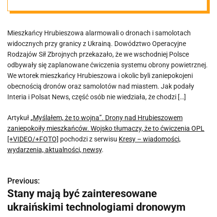
zaniepokoiły
Mieszkańcy Hrubieszowa alarmowali o dronach i samolotach
mieszkańców.
widocznych przy granicy z Ukrainą. Dowództwo Operacyjne
Rodzajów Sił Zbrojnych przekazało, że we wschodniej Polsce
Wojsko
odbywały się zaplanowane ćwiczenia systemu obrony powietrznej.
We wtorek mieszkańcy Hrubieszowa i okolic byli zaniepokojeni
obecnością dronów oraz samolotów nad miastem. Jak podały
tłumaczy, że to
Interia i Polsat News, część osób nie wiedziała, że chodzi […]
ćwiczenia OPL
Artykuł
„Myślałem, że to wojna”. Drony nad Hrubieszowem
zaniepokoiły mieszkańców. Wojsko tłumaczy, że to ćwiczenia OPL
[+VIDEO/+FOTO]
pochodzi z serwisu
Kresy – wiadomości,
[+VIDEO/+FOTO
wydarzenia, aktualności, newsy
.
]
Previous:
N
Stany mają być zainteresowane
a
ukraińskimi technologiami dronowym