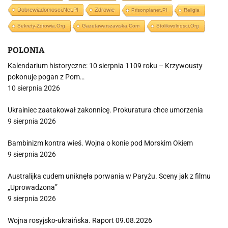
Dobrewiadomosci.net.pl
Zdrowie
Prisonplanet.pl
Religia
Sekrety-Zdrowia.org
Gazetawarszawska.com
Stolikwolnosci.org
POLONIA
Kalendarium historyczne: 10 sierpnia 1109 roku – Krzywousty
pokonuje pogan z Pom…
10 sierpnia 2026
Ukrainiec zaatakował zakonnicę. Prokuratura chce umorzenia
9 sierpnia 2026
Bambinizm kontra wieś. Wojna o konie pod Morskim Okiem
9 sierpnia 2026
Australijka cudem uniknęła porwania w Paryżu. Sceny jak z filmu
„Uprowadzona”
9 sierpnia 2026
Wojna rosyjsko-ukraińska. Raport 09.08.2026