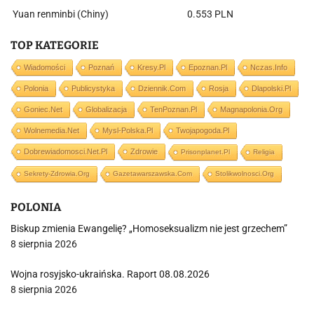
Yuan renminbi (Chiny)
0.553 PLN
TOP KATEGORIE
Wiadomości
Poznań
Kresy.pl
Epoznan.pl
Nczas.info
Polonia
Publicystyka
Dziennik.com
Rosja
Dlapolski.pl
Goniec.net
Globalizacja
TenPoznan.pl
Magnapolonia.org
Wolnemedia.net
Mysl-Polska.pl
Twojapogoda.pl
Dobrewiadomosci.net.pl
Zdrowie
Prisonplanet.pl
Religia
Sekrety-Zdrowia.org
Gazetawarszawska.com
Stolikwolnosci.org
POLONIA
Biskup zmienia Ewangelię? „Homoseksualizm nie jest grzechem”
8 sierpnia 2026
Wojna rosyjsko-ukraińska. Raport 08.08.2026
8 sierpnia 2026