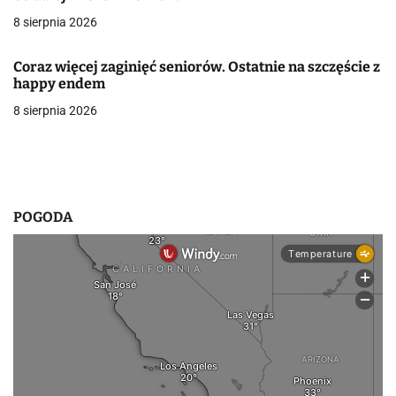
8 sierpnia 2026
w
p
Coraz więcej zaginięć seniorów. Ostatnie na szczęście z
happy endem
i
8 sierpnia 2026
s
u
POGODA