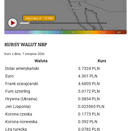
KURSY WALUT NBP
Kurs z dnia: 7 sierpnia 2026
Waluta
Kurs
Dolar amerykański
3.7324 PLN
Euro
4.301 PLN
Frank szwajcarski
4.6005 PLN
Funt szterling
5.0172 PLN
Hrywna (Ukraina)
0.0834 PLN
Jen (Japonia)
0.023565 PLN
Korona czeska
0.1773 PLN
Korona norweska
0.392 PLN
Lira turecka
0.0782 PLN