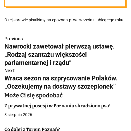
go skazano
O tej sprawie pisaliśmy na epoznan.pl we wrześniu ubiegłego roku.
Previous:
N
Nawrocki zawetował pierwszą ustawę.
a
„Rodzaj szantażu większości
w
parlamentarnej i rządu”
Next:
i
Wraca sezon na szprycowanie Polaków.
g
„Oczekujemy na dostawy szczepionek”
a
Może Ci się spodobać
c
Z prywatnej posesji w Poznaniu skradziono psa!
8 sierpnia 2026
j
a
Co dalej z Torem Poznań?