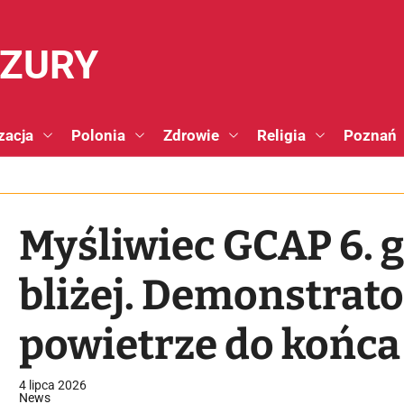
NZURY
zacja
Polonia
Zdrowie
Religia
Poznań
Myśliwiec GCAP 6. g
bliżej. Demonstrato
powietrze do końca
4 lipca 2026
News