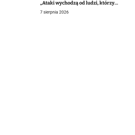
„Ataki wychodzą od ludzi, którzy
jeszcze do niedawna udawali, że
7 sierpnia 2026
chcą być w PiS”