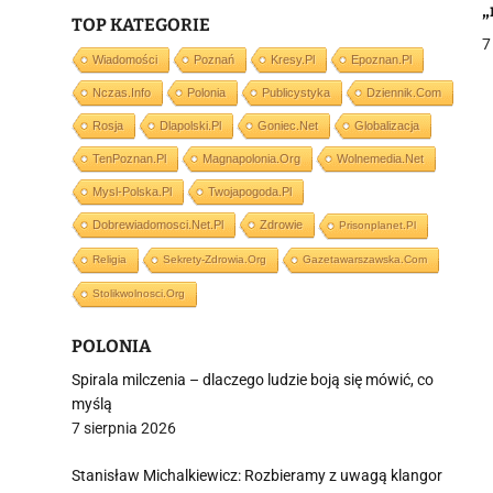
„
TOP KATEGORIE
7
Wiadomości
Poznań
Kresy.pl
Epoznan.pl
Nczas.info
Polonia
Publicystyka
Dziennik.com
j
Rosja
Dlapolski.pl
Goniec.net
Globalizacja
TenPoznan.pl
Magnapolonia.org
Wolnemedia.net
Mysl-Polska.pl
Twojapogoda.pl
Dobrewiadomosci.net.pl
Zdrowie
Prisonplanet.pl
Religia
Sekrety-Zdrowia.org
Gazetawarszawska.com
i
Stolikwolnosci.org
POLONIA
Spirala milczenia – dlaczego ludzie boją się mówić, co
myślą
7 sierpnia 2026
Stanisław Michalkiewicz: Rozbieramy z uwagą klangor