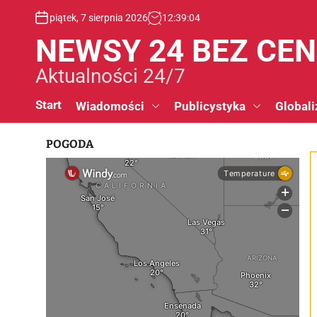
S
piątek, 7 sierpnia 2026
12
:
39
:
05
k
i
NEWSY 24 BEZ CE
p
t
Aktualności 24/7
o
c
Start
Wiadomości
Publicystyka
Globali
o
n
POGODA
t
e
n
t