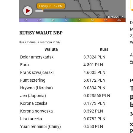
D
M
KURSY WALUT NBP
Z
w
Kurs z dnia: 7 sierpnia 2026
Waluta
Kurs
A
Dolar amerykański
3.7324 PLN
w
Euro
4.301 PLN
Frank szwajcarski
4.6005 PLN
Funt szterling
5.0172 PLN
P
Hrywna (Ukraina)
0.0834 PLN
Jen (Japonia)
0.023565 PLN
Korona czeska
0.1773 PLN
Korona norweska
0.392 PLN
i
Lira turecka
0.0782 PLN
Z
Yuan renminbi (Chiny)
0.553 PLN
p