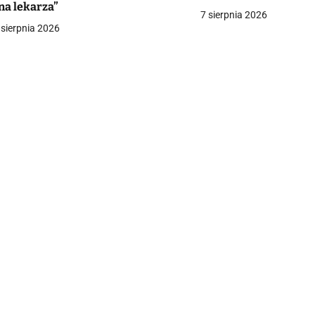
na lekarza”
a
7 sierpnia 2026
 sierpnia 2026
c
a
w
p
s
u