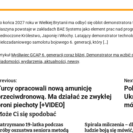
o końca 2027 roku w Wielkiej Brytanii ma odbyć się oblot demonstratora
aszyna powstaje w zakładach BAE Systems jako element prac nad pro
jednoczone Królestwo, Japonię i Włochy. Latający demonstrator techn
ielozadaniowego samolotu bojowego 6. generacji, który […]
rtykuł
Myśliwiec GCAP 6. generacji coraz bliżej. Demonstrator ma wzbić 
iadomości, wydarzenia, aktualności, newsy
.
revious:
Next
N
Turcy opracowali nową amunicję
Pol
a
przeciwdronową. Ma działać ze zwykłej
Uk
w
broni piechoty [+VIDEO]
mó
Może Ci się spodobać
atrzymano 19-latka podczas
Spirala milczenia – d
g
róby oszustwa seniora metodą
ludzie boją się mówić