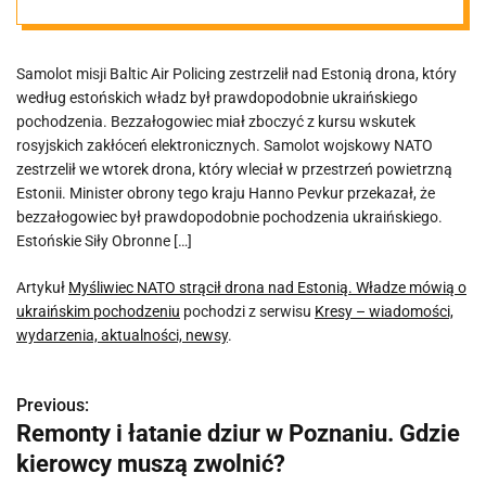
o ukraińskim
Samolot misji Baltic Air Policing zestrzelił nad Estonią drona, który
pochodzeniu
według estońskich władz był prawdopodobnie ukraińskiego
pochodzenia. Bezzałogowiec miał zboczyć z kursu wskutek
rosyjskich zakłóceń elektronicznych. Samolot wojskowy NATO
zestrzelił we wtorek drona, który wleciał w przestrzeń powietrzną
Estonii. Minister obrony tego kraju Hanno Pevkur przekazał, że
bezzałogowiec był prawdopodobnie pochodzenia ukraińskiego.
Estońskie Siły Obronne […]
Artykuł
Myśliwiec NATO strącił drona nad Estonią. Władze mówią o
ukraińskim pochodzeniu
pochodzi z serwisu
Kresy – wiadomości,
wydarzenia, aktualności, newsy
.
Previous:
N
Remonty i łatanie dziur w Poznaniu. Gdzie
a
kierowcy muszą zwolnić?