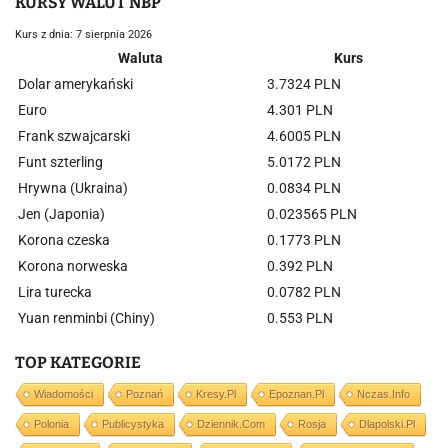
KURSY WALUT NBP
Kurs z dnia: 7 sierpnia 2026
Waluta
Kurs
Dolar amerykański
3.7324 PLN
Euro
4.301 PLN
Frank szwajcarski
4.6005 PLN
Funt szterling
5.0172 PLN
Hrywna (Ukraina)
0.0834 PLN
Jen (Japonia)
0.023565 PLN
Korona czeska
0.1773 PLN
Korona norweska
0.392 PLN
Lira turecka
0.0782 PLN
Yuan renminbi (Chiny)
0.553 PLN
TOP KATEGORIE
Wiadomości
Poznań
Kresy.pl
Epoznan.pl
Nczas.info
Polonia
Publicystyka
Dziennik.com
Rosja
Dlapolski.pl