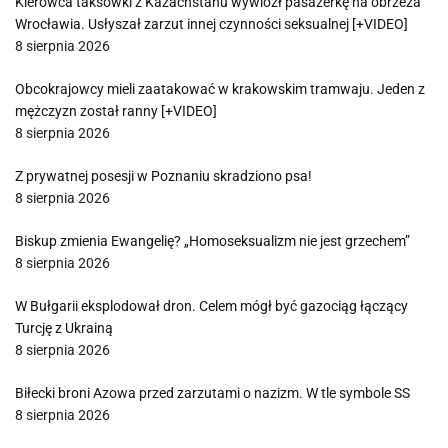
Kierowca taksówki z Kazachstanu wywiózł pasażerkę na obrzeża
Wrocławia. Usłyszał zarzut innej czynności seksualnej [+VIDEO]
8 sierpnia 2026
Obcokrajowcy mieli zaatakować w krakowskim tramwaju. Jeden z
mężczyzn został ranny [+VIDEO]
8 sierpnia 2026
Z prywatnej posesji w Poznaniu skradziono psa!
8 sierpnia 2026
Biskup zmienia Ewangelię? „Homoseksualizm nie jest grzechem”
8 sierpnia 2026
W Bułgarii eksplodował dron. Celem mógł być gazociąg łączący
Turcję z Ukrainą
8 sierpnia 2026
Biłecki broni Azowa przed zarzutami o nazizm. W tle symbole SS
8 sierpnia 2026