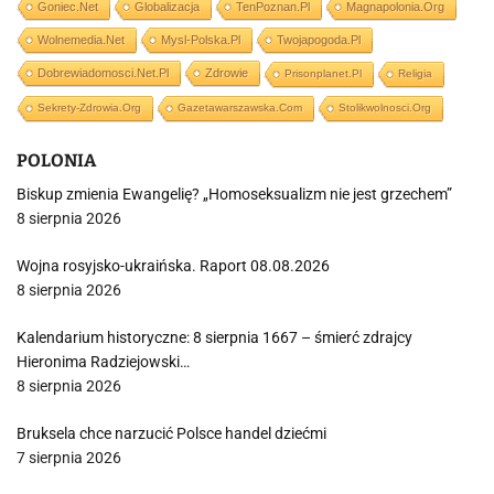
Goniec.net
Globalizacja
TenPoznan.pl
Magnapolonia.org
Wolnemedia.net
Mysl-Polska.pl
Twojapogoda.pl
Dobrewiadomosci.net.pl
Zdrowie
Prisonplanet.pl
Religia
Sekrety-Zdrowia.org
Gazetawarszawska.com
Stolikwolnosci.org
POLONIA
Biskup zmienia Ewangelię? „Homoseksualizm nie jest grzechem”
8 sierpnia 2026
Wojna rosyjsko-ukraińska. Raport 08.08.2026
8 sierpnia 2026
Kalendarium historyczne: 8 sierpnia 1667 – śmierć zdrajcy
Hieronima Radziejowski…
8 sierpnia 2026
Bruksela chce narzucić Polsce handel dziećmi
7 sierpnia 2026