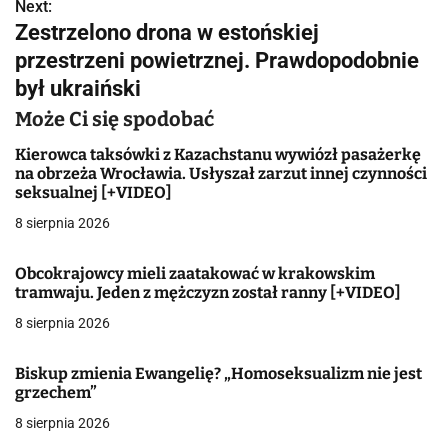
w
Next:
Zestrzelono drona w estońskiej
i
przestrzeni powietrznej. Prawdopodobnie
g
był ukraiński
a
Może Ci się spodobać
c
Kierowca taksówki z Kazachstanu wywiózł pasażerkę
na obrzeża Wrocławia. Usłyszał zarzut innej czynności
j
seksualnej [+VIDEO]
8 sierpnia 2026
a
w
Obcokrajowcy mieli zaatakować w krakowskim
tramwaju. Jeden z mężczyzn został ranny [+VIDEO]
p
8 sierpnia 2026
i
Biskup zmienia Ewangelię? „Homoseksualizm nie jest
s
grzechem”
u
8 sierpnia 2026