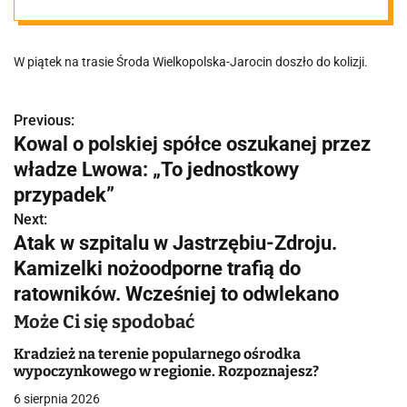
wpadło do
W piątek na trasie Środa Wielkopolska-Jarocin doszło do kolizji.
rowu. Droga
była
Previous:
N
Kowal o polskiej spółce oszukanej przez
a
władze Lwowa: „To jednostkowy
zablokowana
w
przypadek”
Next:
i
Atak w szpitalu w Jastrzębiu-Zdroju.
g
Kamizelki nożoodporne trafią do
ratowników. Wcześniej to odwlekano
a
Może Ci się spodobać
c
Kradzież na terenie popularnego ośrodka
j
wypoczynkowego w regionie. Rozpoznajesz?
a
6 sierpnia 2026