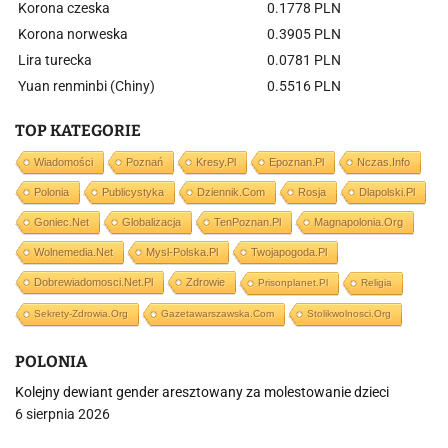
Korona czeska
0.1778 PLN
Korona norweska
0.3905 PLN
Lira turecka
0.0781 PLN
Yuan renminbi (Chiny)
0.5516 PLN
TOP KATEGORIE
Wiadomości
Poznań
Kresy.pl
Epoznan.pl
Nczas.info
Polonia
Publicystyka
Dziennik.com
Rosja
Dlapolski.pl
Goniec.net
Globalizacja
TenPoznan.pl
Magnapolonia.org
Wolnemedia.net
Mysl-Polska.pl
Twojapogoda.pl
Dobrewiadomosci.net.pl
Zdrowie
Prisonplanet.pl
Religia
Sekrety-Zdrowia.org
Gazetawarszawska.com
Stolikwolnosci.org
POLONIA
Kolejny dewiant gender aresztowany za molestowanie dzieci
6 sierpnia 2026