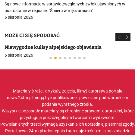
Są nowe informacje w sprawie zwęglonych zwłok ujawnionych w
pustostanie w regionie. "Śmierć w męczarniach"
6 sierpnia 2026
MOŻE CI SIĘ SPODOBAĆ:
Niewygodne kulisy alpejskiego objawienia
6 sierpnia 2026
Materiały (treści, artykuły, zdjęcia, filmy) autorstwa portalu
news.24tm.pl mogą być publikowane i powielane pod warunkiem
podania wyraźnego źródła.
Wszystkie pozostałe materiały są chronione prawami autorskimi, które
przysługują poszczególnym twórcom i wydawcom.
Powielanie tych treści wymaga uzyskania ich uprzedniej pisemnej zgody.
Portal news.24tm.pl udostępnia i agreguje treści (m.in. na zasadzie