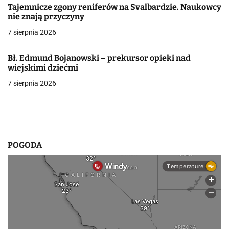
Tajemnicze zgony reniferów na Svalbardzie. Naukowcy
w
nie znają przyczyny
7 sierpnia 2026
p
i
Bł. Edmund Bojanowski – prekursor opieki nad
wiejskimi dziećmi
s
7 sierpnia 2026
u
POGODA