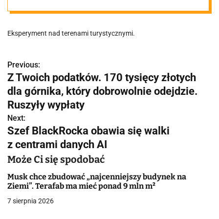
Eksperyment nad terenami turystycznymi.
Previous:
N
Z Twoich podatków. 170 tysięcy złotych
a
dla górnika, który dobrowolnie odejdzie.
w
Ruszyły wypłaty
Next:
i
Szef BlackRocka obawia się walki
g
z centrami danych AI
a
Może Ci się spodobać
c
Musk chce zbudować „najcenniejszy budynek na
Ziemi”. Terafab ma mieć ponad 9 mln m²
j
7 sierpnia 2026
a