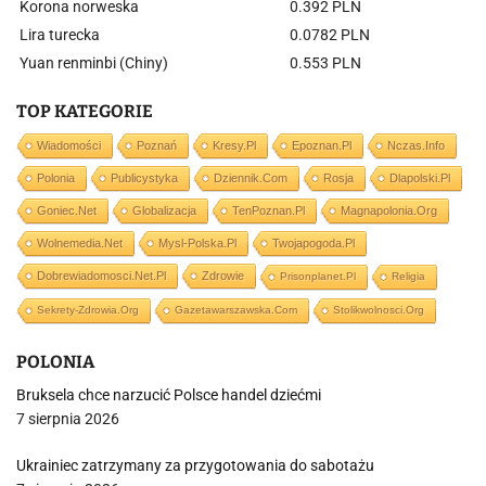
Korona norweska
0.392 PLN
Lira turecka
0.0782 PLN
Yuan renminbi (Chiny)
0.553 PLN
TOP KATEGORIE
Wiadomości
Poznań
Kresy.pl
Epoznan.pl
Nczas.info
Polonia
Publicystyka
Dziennik.com
Rosja
Dlapolski.pl
Goniec.net
Globalizacja
TenPoznan.pl
Magnapolonia.org
Wolnemedia.net
Mysl-Polska.pl
Twojapogoda.pl
Dobrewiadomosci.net.pl
Zdrowie
Prisonplanet.pl
Religia
Sekrety-Zdrowia.org
Gazetawarszawska.com
Stolikwolnosci.org
POLONIA
Bruksela chce narzucić Polsce handel dziećmi
7 sierpnia 2026
Ukrainiec zatrzymany za przygotowania do sabotażu