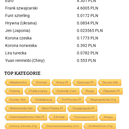
Euro
4.301 PLN
Frank szwajcarski
4.6005 PLN
Funt szterling
5.0172 PLN
Hrywna (Ukraina)
0.0834 PLN
Jen (Japonia)
0.023565 PLN
Korona czeska
0.1773 PLN
Korona norweska
0.392 PLN
Lira turecka
0.0782 PLN
Yuan renminbi (Chiny)
0.553 PLN
TOP KATEGORIE
Wiadomości
Poznań
Kresy.pl
Epoznan.pl
Nczas.info
Polonia
Publicystyka
Dziennik.com
Rosja
Dlapolski.pl
Goniec.net
Globalizacja
TenPoznan.pl
Magnapolonia.org
Wolnemedia.net
Mysl-Polska.pl
Twojapogoda.pl
Dobrewiadomosci.net.pl
Zdrowie
Prisonplanet.pl
Religia
Sekrety-Zdrowia.org
Gazetawarszawska.com
Stolikwolnosci.org