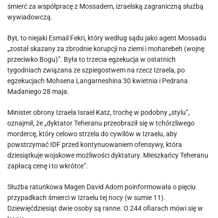
śmierć za współpracę z Mossadem, izraelską zagraniczną służbą
wywiadowczą.
ByŁ to niejaki Esmail Fekri, który według sądu jako agent Mossadu
„został skazany za zbrodnie korupcji na ziemi i moharebeh (wojnę
przeciwko Bogu)”. Była to trzecia egzekucja w ostatnich
tygodniach związana ze szpiegostwem na rzecz Izraela, po
egzekucjach Mohsena Langarneshina 30 kwietnia i Pedrana
Madaniego 28 maja.
Minister obrony Izraela Israel Katz, trochę w podobny „stylu”,
oznajmił, że „dyktator Teheranu przeobraził się w tchórzliwego
mordercę, który celowo strzela do cywilów w Izraelu, aby
powstrzymać IDF przed kontynuowaniem ofensywy, która
dziesiątkuje wojskowe możliwości dyktatury. Mieszkańcy Teheranu
zapłacą cenę i to wkrótce”.
Służba ratunkowa Magen David Adom poinformowała o pięciu
przypadkach śmierci w Izraelu tej nocy (w sumie 11).
Dziewięćdziesiąt dwie osoby są ranne. O 244 ofiarach mówi się w