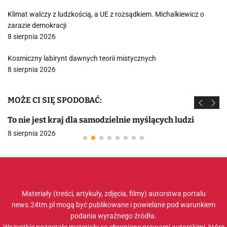
Klimat walczy z ludzkością, a UE z rozsądkiem. Michalkiewicz o
zarazie demokracji
8 sierpnia 2026
Kosmiczny labirynt dawnych teorii mistycznych
8 sierpnia 2026
MOŻE CI SIĘ SPODOBAĆ:
To nie jest kraj dla samodzielnie myślących ludzi
8 sierpnia 2026
Materiały (treści, artykuły, zdjęcia, filmy) autorstwa portalu
news.24tm.pl mogą być publikowane i powielane pod warunkiem
podania wyraźnego źródła.