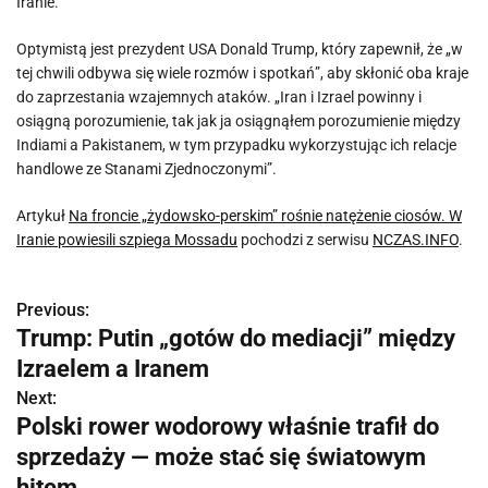
Iranie.
Optymistą jest prezydent USA Donald Trump, który zapewnił, że „w
tej chwili odbywa się wiele rozmów i spotkań”, aby skłonić oba kraje
do zaprzestania wzajemnych ataków. „Iran i Izrael powinny i
osiągną porozumienie, tak jak ja osiągnąłem porozumienie między
Indiami a Pakistanem, w tym przypadku wykorzystując ich relacje
handlowe ze Stanami Zjednoczonymi”.
Artykuł
Na froncie „żydowsko-perskim” rośnie natężenie ciosów. W
Iranie powiesili szpiega Mossadu
pochodzi z serwisu
NCZAS.INFO
.
Previous:
N
Trump: Putin „gotów do mediacji” między
a
Izraelem a Iranem
w
Next:
Polski rower wodorowy właśnie trafił do
i
sprzedaży — może stać się światowym
g
hitem