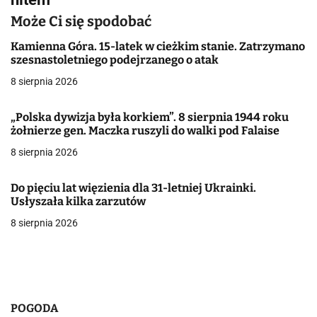
a
Może Ci się spodobać
c
Kamienna Góra. 15-latek w cieżkim stanie. Zatrzymano
szesnastoletniego podejrzanego o atak
j
8 sierpnia 2026
a
„Polska dywizja była korkiem”. 8 sierpnia 1944 roku
w
żołnierze gen. Maczka ruszyli do walki pod Falaise
8 sierpnia 2026
p
i
Do pięciu lat więzienia dla 31-letniej Ukrainki.
Usłyszała kilka zarzutów
s
8 sierpnia 2026
u
POGODA