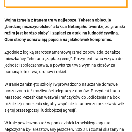
ciosów. W
Wojna Izraela z Iranem tra w najlepsze. Teheran obiecuje
Iranie powiesili
„bardziej niszczycielskie” ataki, a Netanjahu twierdzi, że „irański
reżim jest bardzo słaby” i zapłaci za ataki na ludność cywilną.
szpiega
Obie strony odmawiają pójścia na jakikolwiek kompromis.
Zgodnie z logiką starotestamentową Izrael zapowiada, że także
Mossadu
mieszkańcy Teheranu „zapłacą cenę”. Prezydent Iranu wzywa do
jedności społeczeństwa, a powietrzu trwa wymina ciosów za
pomocą lotnictwa, dronów i rakiet.
W Iranie zamknięto szkoły i wprowadzono nauczanie domowe,
poszerzono też możliwości telepracy z domów. Prezydent Iranu
Massoud Pezeshkian wezwał Irańczyków do „odłożenia na bok
różnic i zjednoczenia się, aby wspólnie i stanowczo przeciwstawić
się tej przestępczej i ludobójczej agresji”.
W Iraie powieszono też w poniedziałek izraelskiego agenta.
Mężczyzna był aresztowany jeszcze w 2023 r. i został skazany na