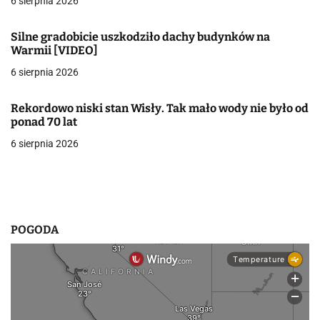
6 sierpnia 2026
j
Silne gradobicie uszkodziło dachy budynków na
a
Warmii [VIDEO]
w
6 sierpnia 2026
p
Rekordowo niski stan Wisły. Tak mało wody nie było od
i
ponad 70 lat
6 sierpnia 2026
s
u
POGODA