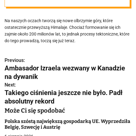
łańcuch górski
Na naszych oczach tworzą się nowe olbrzymie góry, które
ostatecznie przewyższą Himalaje. Chociaż formowanie się ich
zajmie około 200 milionów lat, to jednak procesy tektoniczne, które
do tego prowadzą, toczą się już teraz.
Previous:
N
Ambasador Izraela wezwany w Kanadzie
a
na dywanik
w
Next:
Takiego ciśnienia jeszcze nie było. Padł
i
absolutny rekord
g
Może Ci się spodobać
a
Polska szóstą największą gospodarką UE. Wyprzedziła
Belgię, Szwecję i Austrię
c