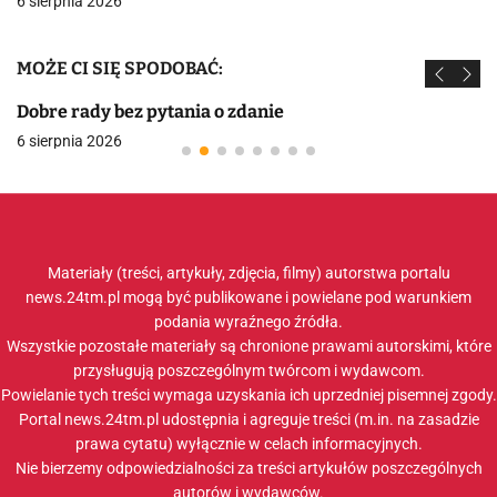
6 sierpnia 2026
MOŻE CI SIĘ SPODOBAĆ:
Dobre rady bez pytania o zdanie
6 sierpnia 2026
Materiały (treści, artykuły, zdjęcia, filmy) autorstwa portalu
news.24tm.pl mogą być publikowane i powielane pod warunkiem
podania wyraźnego źródła.
Wszystkie pozostałe materiały są chronione prawami autorskimi, które
przysługują poszczególnym twórcom i wydawcom.
Powielanie tych treści wymaga uzyskania ich uprzedniej pisemnej zgody.
Portal news.24tm.pl udostępnia i agreguje treści (m.in. na zasadzie
prawa cytatu) wyłącznie w celach informacyjnych.
Nie bierzemy odpowiedzialności za treści artykułów poszczególnych
autorów i wydawców.