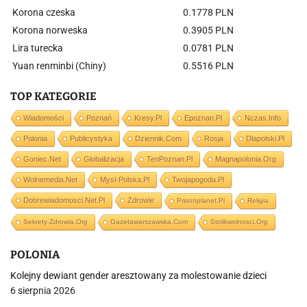
Korona czeska
0.1778 PLN
Korona norweska
0.3905 PLN
Lira turecka
0.0781 PLN
Yuan renminbi (Chiny)
0.5516 PLN
TOP KATEGORIE
Wiadomości
Poznań
Kresy.pl
Epoznan.pl
Nczas.info
Polonia
Publicystyka
Dziennik.com
Rosja
Dlapolski.pl
Goniec.net
Globalizacja
TenPoznan.pl
Magnapolonia.org
Wolnemedia.net
Mysl-Polska.pl
Twojapogoda.pl
Dobrewiadomosci.net.pl
Zdrowie
Prisonplanet.pl
Religia
Sekrety-Zdrowia.org
Gazetawarszawska.com
Stolikwolnosci.org
POLONIA
Kolejny dewiant gender aresztowany za molestowanie dzieci
6 sierpnia 2026