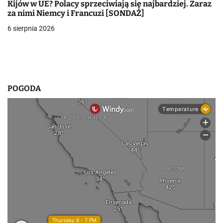
i
Kijów w UE? Polacy sprzeciwiają się najbardziej. Zaraz
za nimi Niemcy i Francuzi [SONDAŻ]
s
6 sierpnia 2026
u
POGODA