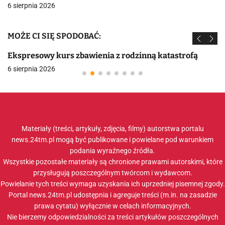
6 sierpnia 2026
MOŻE CI SIĘ SPODOBAĆ:
Ekspresowy kurs zbawienia z rodzinną katastrofą
6 sierpnia 2026
Materiały (treści, artykuły, zdjęcia, filmy) autorstwa portalu
news.24tm.pl mogą być publikowane i powielane pod warunkiem
podania wyraźnego źródła.
Wszystkie pozostałe materiały są chronione prawami autorskimi, które
przysługują poszczególnym twórcom i wydawcom.
Powielanie tych treści wymaga uzyskania ich uprzedniej pisemnej zgody.
Portal news.24tm.pl udostępnia i agreguje treści (m.in. na zasadzie
prawa cytatu) wyłącznie w celach informacyjnych.
Nie bierzemy odpowiedzialności za treści artykułów poszczególnych