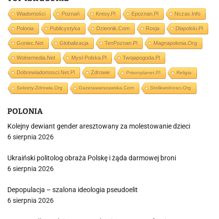
Wiadomości
Poznań
Kresy.pl
Epoznan.pl
Nczas.info
Polonia
Publicystyka
Dziennik.com
Rosja
Dlapolski.pl
Goniec.net
Globalizacja
TenPoznan.pl
Magnapolonia.org
Wolnemedia.net
Mysl-Polska.pl
Twojapogoda.pl
Dobrewiadomosci.net.pl
Zdrowie
Prisonplanet.pl
Religia
Sekrety-Zdrowia.org
Gazetawarszawska.com
Stolikwolnosci.org
POLONIA
Kolejny dewiant gender aresztowany za molestowanie dzieci
6 sierpnia 2026
Ukraiński politolog obraża Polskę i żąda darmowej broni
6 sierpnia 2026
Depopulacja – szalona ideologia pseudoelit
6 sierpnia 2026