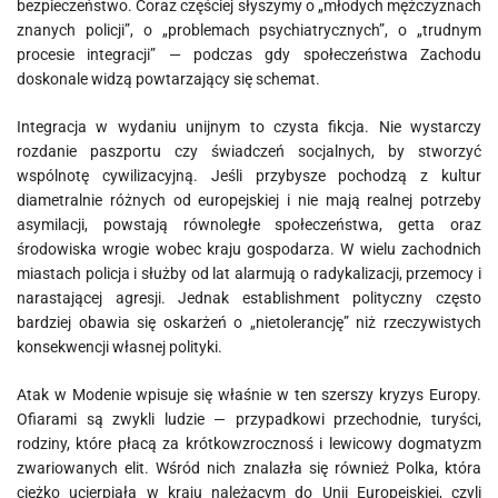
bezpieczeństwo. Coraz częściej słyszymy o „młodych mężczyznach
znanych policji”, o „problemach psychiatrycznych”, o „trudnym
procesie integracji” — podczas gdy społeczeństwa Zachodu
doskonale widzą powtarzający się schemat.
Integracja w wydaniu unijnym to czysta fikcja. Nie wystarczy
rozdanie paszportu czy świadczeń socjalnych, by stworzyć
wspólnotę cywilizacyjną. Jeśli przybysze pochodzą z kultur
diametralnie różnych od europejskiej i nie mają realnej potrzeby
asymilacji, powstają równoległe społeczeństwa, getta oraz
środowiska wrogie wobec kraju gospodarza. W wielu zachodnich
miastach policja i służby od lat alarmują o radykalizacji, przemocy i
narastającej agresji. Jednak establishment polityczny często
bardziej obawia się oskarżeń o „nietolerancję” niż rzeczywistych
konsekwencji własnej polityki.
Atak w Modenie wpisuje się właśnie w ten szerszy kryzys Europy.
Ofiarami są zwykli ludzie — przypadkowi przechodnie, turyści,
rodziny, które płacą za krótkowzrocznosś i lewicowy dogmatyzm
zwariowanych elit. Wśród nich znalazła się również Polka, która
ciężko ucierpiała w kraju należącym do Unii Europejskiej, czyli