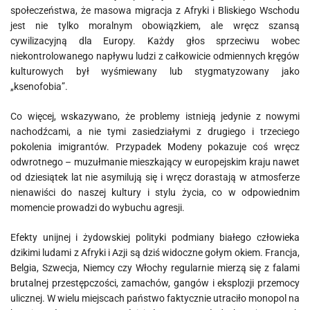
społeczeństwa, że masowa migracja z Afryki i Bliskiego Wschodu
jest nie tylko moralnym obowiązkiem, ale wręcz szansą
cywilizacyjną dla Europy. Każdy głos sprzeciwu wobec
niekontrolowanego napływu ludzi z całkowicie odmiennych kręgów
kulturowych był wyśmiewany lub stygmatyzowany jako
„ksenofobia”.
Co więcej, wskazywano, że problemy istnieją jedynie z nowymi
nachodźcami, a nie tymi zasiedziałymi z drugiego i trzeciego
pokolenia imigrantów. Przypadek Modeny pokazuje coś wręcz
odwrotnego – muzułmanie mieszkający w europejskim kraju nawet
od dziesiątek lat nie asymilują się i wręcz dorastają w atmosferze
nienawiści do naszej kultury i stylu życia, co w odpowiednim
momencie prowadzi do wybuchu agresji.
Efekty unijnej i żydowskiej polityki podmiany białego człowieka
dzikimi ludami z Afryki i Azji są dziś widoczne gołym okiem. Francja,
Belgia, Szwecja, Niemcy czy Włochy regularnie mierzą się z falami
brutalnej przestępczości, zamachów, gangów i eksplozji przemocy
ulicznej. W wielu miejscach państwo faktycznie utraciło monopol na