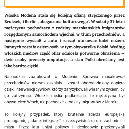
Polka
Włoska Modena stała się kolejną ofiarą stręczonego przez
Brukselę i Berlin „ubogacenia kulturowego”. W sobotę 31-letni
mężczyzna pochodzący z rodziny marokańskich imigrantów
rozpędzonym samochodem
wjechał
w tłum przechodniów, a
następnie wysiadł z auta i zaczął atakować ludzi nożem.
Rannych zostało osiem osób, w tym obywatelka Polski. Według
włoskich mediów część ofiar odniosła potworne obrażenia —
dwie osoby przeszły amputacje, a stan Polki określany jest
jako bardzo ciężki.
Nachodźca zaatakował w Modenie. Sprawca masakrował
przechodniów niczym oszalały i został obezwładniony dopiero
dzięki interwencji cywilów, którzy zaryzykowali własnym życiem, by
go zatrzymać. Włoskie media podkreślają, że mężczyzna był
obywatelem Włoch, ale pochodził z rodziny migrantów z Maroka.
To kolejny przypadek, który brutalnie zderza europejską
propagandę „udanej integracji” z rzeczywistością ulic zachodnich
miast. Przez lata unijni politycy i ideologowie przekonywali