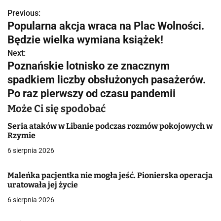
Previous:
N
Popularna akcja wraca na Plac Wolności.
a
Będzie wielka wymiana książek!
w
Next:
Poznańskie lotnisko ze znacznym
i
spadkiem liczby obsłużonych pasażerów.
g
Po raz pierwszy od czasu pandemii
a
Może Ci się spodobać
c
Seria ataków w Libanie podczas rozmów pokojowych w
Rzymie
j
6 sierpnia 2026
a
Maleńka pacjentka nie mogła jeść. Pionierska operacja
w
uratowała jej życie
6 sierpnia 2026
p