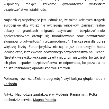
wspólnoty mającej rzekomo gwarantować wszystkim
bezpieczeństwo i stabilność.
Najbardziej niepokojące jest jednak to, że mimo kolejnych tragedii
europejskie elity wciąż nie wyciągają wniosków. Zamiast realnej
debaty o granicach migracji, asymilacji i bezpieczeństwie,
społeczeństwom oferuje się moralizowanie oraz powtarzanie
sloganów o „otwartości” i „różnorodności”. Tymczasem dla coraz
większej liczby Europejczyków nie są to już abstrakcyjne hasła
ideologiczne, lecz kwestia codziennego bezpieczeństwa na ulicach.
Niestety, wszystko wskazuje, że elity nic z tym nie zrobią, bo taki jest
ich plan – spadek bezpieczeństwa im odpowiada, bo pozwala na
dalszą rozbudowę aparatu kontroli. i terroru.
Polecamy również:
„Zielone pogrzeby”, czyli kolejna głupia moda z
Zachodu
Artykuł
Nachodźca zaatakował w Modenie. Ranna m.in. Polka
pochodzi z serwisu
Magna Polonia
.