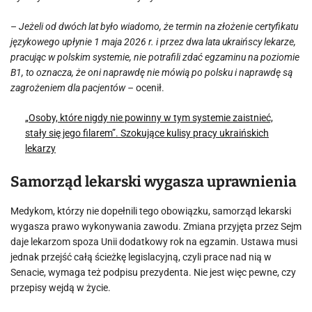
–
Jeżeli od dwóch lat było wiadomo, że termin na złożenie certyfikatu
językowego upłynie 1 maja 2026 r. i przez dwa lata ukraińscy lekarze,
pracując w polskim systemie, nie potrafili zdać egzaminu na poziomie
B1, to oznacza, że oni naprawdę nie mówią po polsku i naprawdę są
zagrożeniem dla pacjentów –
ocenił.
„Osoby, które nigdy nie powinny w tym systemie zaistnieć,
stały się jego filarem”. Szokujące kulisy pracy ukraińskich
lekarzy
Samorząd lekarski wygasza uprawnienia
Medykom, którzy nie dopełnili tego obowiązku, samorząd lekarski
wygasza prawo wykonywania zawodu. Zmiana przyjęta przez Sejm
daje lekarzom spoza Unii dodatkowy rok na egzamin. Ustawa musi
jednak przejść całą ścieżkę legislacyjną, czyli prace nad nią w
Senacie, wymaga też podpisu prezydenta. Nie jest więc pewne, czy
przepisy wejdą w życie.