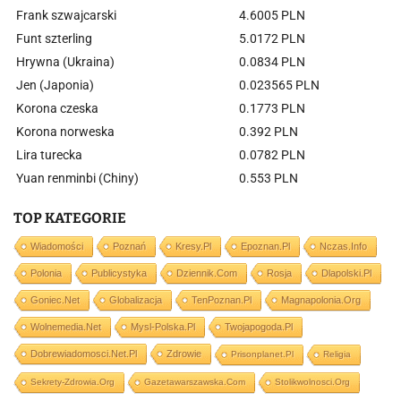
Frank szwajcarski
4.6005 PLN
Funt szterling
5.0172 PLN
Hrywna (Ukraina)
0.0834 PLN
Jen (Japonia)
0.023565 PLN
Korona czeska
0.1773 PLN
Korona norweska
0.392 PLN
Lira turecka
0.0782 PLN
Yuan renminbi (Chiny)
0.553 PLN
TOP KATEGORIE
Wiadomości
Poznań
Kresy.pl
Epoznan.pl
Nczas.info
Polonia
Publicystyka
Dziennik.com
Rosja
Dlapolski.pl
Goniec.net
Globalizacja
TenPoznan.pl
Magnapolonia.org
Wolnemedia.net
Mysl-Polska.pl
Twojapogoda.pl
Dobrewiadomosci.net.pl
Zdrowie
Prisonplanet.pl
Religia
Sekrety-Zdrowia.org
Gazetawarszawska.com
Stolikwolnosci.org