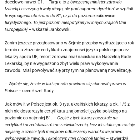
docelowo nawet C1.
– Targi o to z ówczesną minister zdrowia
Izabelą Leszczyną trwały długo, ale pod naporem dyrektorów szpitali
te wymagania obniżono do B1, czyli do poziomu całkowicie
turystycznego. To jest poziom niespotykany w innych krajach Unii
Europejskiej –
wskazał Jankowski.
Zanim jeszcze przegłosowano w Sejmie przepisy wydłużające o rok
termin na złożenie certyfikatu znajomości języka polskiego przez
lekarzy spoza UE, resort zdrowia miał naciskać na Naczelną Radę
Lekarską, by nie wygaszono zbyt wielu praw wykonywania
zawodu. Miał powoływać się przy tym na planowaną nowelizację.
–
Wydaje się, że nie w taki sposób powinno się stanowić prawo w
Polsce –
ocenił szef Rady.
Jak mówił, w Polsce jest ok. 3 tys. ukraińskich lekarzy, a ok. 1/3 z
nich nie dostarczyła certyfikatu znajomości języka polskiego na
poziomie co najmniej B1.
– Część z tych lekarzy oczekuje na
certyfikat i przedstawia różne zaświadczenia, lecz ich status pozostaje
niejasny, a części tych medyków odbierzemy warunkowe prawo
wykonywania zawodu i skończymy ten chocholi taniec –
stwierdził.