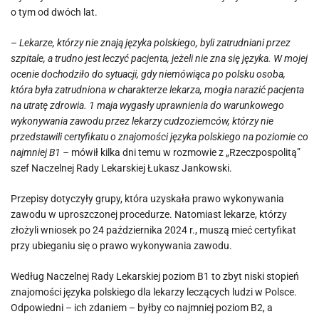
o tym od dwóch lat.
–
Lekarze, którzy nie znają języka polskiego, byli zatrudniani przez
szpitale, a trudno jest leczyć pacjenta, jeżeli nie zna się języka. W mojej
ocenie dochodziło do sytuacji, gdy niemówiąca po polsku osoba,
która była zatrudniona w charakterze lekarza, mogła narazić pacjenta
na utratę zdrowia. 1 maja wygasły uprawnienia do warunkowego
wykonywania zawodu przez lekarzy cudzoziemców, którzy nie
przedstawili certyfikatu o znajomości języka polskiego na poziomie co
najmniej B1 –
mówił kilka dni temu w rozmowie z „Rzeczpospolitą”
szef Naczelnej Rady Lekarskiej Łukasz Jankowski.
Przepisy dotyczyły grupy, która uzyskała prawo wykonywania
zawodu w uproszczonej procedurze. Natomiast lekarze, którzy
złożyli wniosek po 24 października 2024 r., muszą mieć certyfikat
przy ubieganiu się o prawo wykonywania zawodu.
Według Naczelnej Rady Lekarskiej poziom B1 to zbyt niski stopień
znajomości języka polskiego dla lekarzy leczących ludzi w Polsce.
Odpowiedni – ich zdaniem – byłby co najmniej poziom B2, a