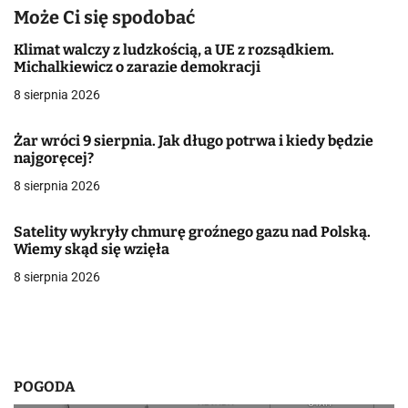
Może Ci się spodobać
c
Klimat walczy z ludzkością, a UE z rozsądkiem.
j
Michalkiewicz o zarazie demokracji
a
8 sierpnia 2026
w
Żar wróci 9 sierpnia. Jak długo potrwa i kiedy będzie
najgoręcej?
p
8 sierpnia 2026
i
s
Satelity wykryły chmurę groźnego gazu nad Polską.
Wiemy skąd się wzięła
u
8 sierpnia 2026
POGODA