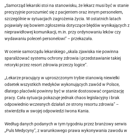
„Samorząd lekarski stoi na stanowisku, że lekarz musi być w stanie
precyzyjnie porozumieć się z pacjentem oraz innym personelem,
szczególnie w sytuacjach zagrożenia życia. W ostatnich latach
pojawiały się bowiem zgłoszenia dotyczące błędów wynikających z
nieprawidłowej komunikacji, m.in. przy ordynowaniu leków czy
wydawaniu poleceń personelowi” – przekazała.
W ocenie samorządu lekarskiego „skala zjawiska nie powinna
sparaliżować systemu ochrony zdrowia i przedstawianie takiej
retoryki przez resort zdrowia przeczy logice”.
„Lekarze pracujący w uproszczonym trybie stanowią niewielki
odsetek wszystkich medyków wykonujących zawód w Polsce,
dlatego placówki powinny być w stanie dostosować organizację
pracy. Cała sytuacja pokazuje jednak chaos legislacyjny i brak
odpowiednio wczesnych działań ze strony resortu zdrowia” –
stwierdziła w swojej odpowiedzi Iwona Kania.
Według danych podanych w tym tygodniu przez branżowy serwis
„Puls Medycyny”, z warunkowego prawa wykonywania zawodu w