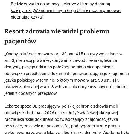
Będzie wrzutka do ustawy. Lekarze z Ukrainy dostaną
kolejny rok. „W żadnym innym kraju UE nie można pracować
nie znając języka”
Resort zdrowia nie widzi problemu
pacjentów
„Osoby, o których mowa w art. 30 ust. 4 i 5 ustawy zmienianej w
art. 3, nie tracą prawa wykonywania zawodu lekarza, lekarza
dentysty, pielęgniarki albo położnej, pomimo niedopełnienia
obowiązku przedłożenia dokumentu poświadczającego znajomość
języka polskiego w terminie, o którym mowa w art. 30 ust. 4 i 5
ustawy zmienianej w art. 3 w brzmieniu dotychczasowym” – brzmi
jeden z dodanych przepisów.
Lekarze spoza UE pracujący w polskiej ochronie zdrowia mieli
obowiązek do 1 maja 2026 r. przedłożyć właściwej okręgowej
radzie lekarskiej dokument poświadczający znajomość języka
polskiego, zaledwie na poziomie B1, pod rygorem utraty prawa
wykonywania zawodu lekarza albo lekarza dentysty. Wiadomo było