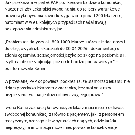
Jak przekazała w piątek PAP p.o. kierownika działu komunikacji
Naczelnej Izby Lekarskiej Iwona Kania, do tej pory warunkowe
prawo wykonywania zawodu wygaszono ponad 200 lekarzom,
natomiast w wielu kolejnych przypadkach nadal trwają
postępowania administracyjne.
„Problem ten dotyczy ok. 800-1000 lekarzy, którzy nie dostarczyli
do okręgowych izb lekarskich do 30.04.2026r. dokumentacji o
zdaniu egzaminu ze znajomości języka polskiego na poziomie B1,
czyli realnie rzecz ujmując poziomie bardzo podstawowym” –
poinformowała Kania.
W przesłanej PAP odpowiedzi podkreśliła, że „samorząd lekarski nie
działa przeciwko lekarzom z zagranicy, lecz stoi na straży
bezpieczeństwa pacjentów i obowiązującego prawa”.
Iwona Kania zaznaczyła również, że lekarz musi mieć możliwość
swobodnej komunikacji zarówno z pacjentem, jak i z personelem
medycznym, szczególnie w sytuacjach nagłych, gdzie każda
nieprecyzyjna informacja może mieć poważne konsekwencje.