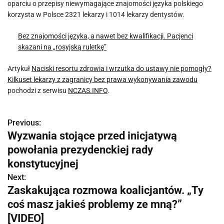
oparciu o przepisy niewymagające znajomości języka polskiego
korzysta w Polsce 2321 lekarzy i 1014 lekarzy dentystów.
Bez znajomości języka, a nawet bez kwalifikacji. Pacjenci
skazani na „rosyjską ruletkę”
Artykuł
Naciski resortu zdrowia i wrzutka do ustawy nie pomogły?
Kilkuset lekarzy z zagranicy bez prawa wykonywania zawodu
pochodzi z serwisu
NCZAS.INFO
.
Previous:
N
Wyzwania stojące przed inicjatywą
a
powołania prezydenckiej rady
w
konstytucyjnej
Next:
i
Zaskakująca rozmowa koalicjantów. „Ty
g
coś masz jakieś problemy ze mną?”
[VIDEO]
a