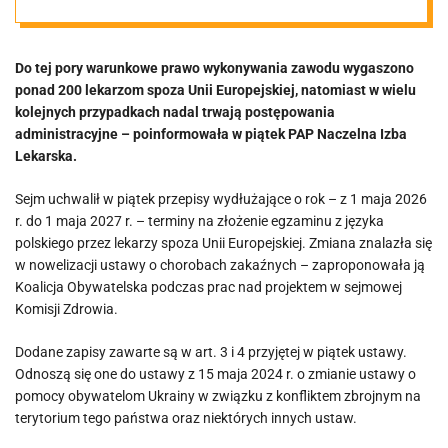
pomogły?
Do tej pory warunkowe prawo wykonywania zawodu wygaszono
Kilkuset
ponad 200 lekarzom spoza Unii Europejskiej, natomiast w wielu
kolejnych przypadkach nadal trwają postępowania
lekarzy z
administracyjne – poinformowała w piątek PAP Naczelna Izba
Lekarska.
zagranicy bez
Sejm uchwalił w piątek przepisy wydłużające o rok – z 1 maja 2026
r. do 1 maja 2027 r. – terminy na złożenie egzaminu z języka
prawa
polskiego przez lekarzy spoza Unii Europejskiej. Zmiana znalazła się
w nowelizacji ustawy o chorobach zakaźnych – zaproponowała ją
Koalicja Obywatelska podczas prac nad projektem w sejmowej
wykonywania
Komisji Zdrowia.
zawodu
Dodane zapisy zawarte są w art. 3 i 4 przyjętej w piątek ustawy.
Odnoszą się one do ustawy z 15 maja 2024 r. o zmianie ustawy o
pomocy obywatelom Ukrainy w związku z konfliktem zbrojnym na
terytorium tego państwa oraz niektórych innych ustaw.