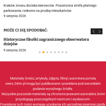
Kraków znowu dociska kierowców. Poszerzona strefa płatnego
parkowania, rzekomo na prośbę mieszkańców
9 sierpnia 2026
MOŻE CI SIĘ SPODOBAĆ:
Historyczne fikołki zagranicznego obserwatora
dziejów
9 sierpnia 2026
Materiały (treści, artykuły, zdjęcia, filmy) autorstwa portalu
news.24tm.pl mogą być publikowane i powielane pod warunkiem
podania wyraźnego źródła.
Wszystkie pozostałe materiały są chronione prawami autorskimi, które
przysługują poszczególnym twórcom i wydawcom.
Powielanie tych treści wymaga uzyskania ich uprzedniej pisemnej zgody.