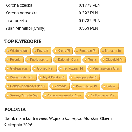
Korona czeska
0.1773 PLN
Korona norweska
0.392 PLN
Lira turecka
0.0782 PLN
Yuan renminbi (Chiny)
0.553 PLN
TOP KATEGORIE
Wiadomości
Poznań
Kresy.pl
Epoznan.pl
Nczas.info
Polonia
Publicystyka
Dziennik.com
Rosja
Dlapolski.pl
Globalizacja
Goniec.net
TenPoznan.pl
Magnapolonia.org
Wolnemedia.net
Mysl-Polska.pl
Twojapogoda.pl
Dobrewiadomosci.net.pl
Zdrowie
Prisonplanet.pl
Religia
Sekrety-Zdrowia.org
Gazetawarszawska.com
Stolikwolnosci.org
POLONIA
Bambinizm kontra wieś. Wojna o konie pod Morskim Okiem
9 sierpnia 2026