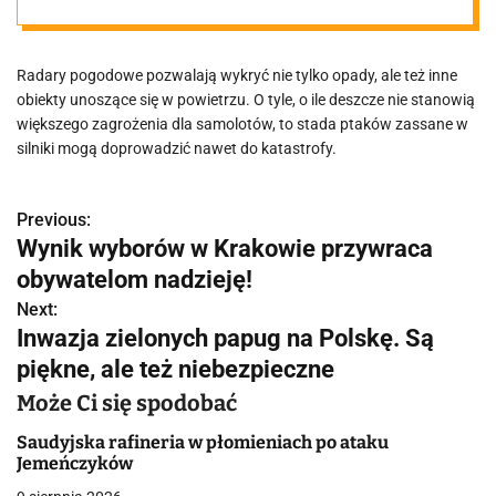
samolotów
Radary pogodowe pozwalają wykryć nie tylko opady, ale też inne
obiekty unoszące się w powietrzu. O tyle, o ile deszcze nie stanowią
większego zagrożenia dla samolotów, to stada ptaków zassane w
silniki mogą doprowadzić nawet do katastrofy.
Previous:
N
Wynik wyborów w Krakowie przywraca
a
obywatelom nadzieję!
w
Next:
Inwazja zielonych papug na Polskę. Są
i
piękne, ale też niebezpieczne
g
Może Ci się spodobać
a
Saudyjska rafineria w płomieniach po ataku
Jemeńczyków
c