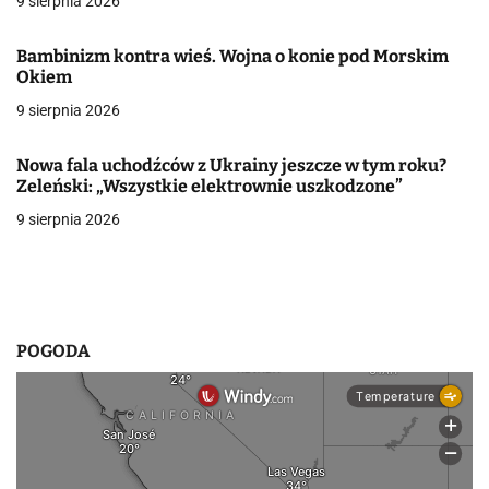
9 sierpnia 2026
j
Bambinizm kontra wieś. Wojna o konie pod Morskim
a
Okiem
w
9 sierpnia 2026
p
Nowa fala uchodźców z Ukrainy jeszcze w tym roku?
i
Zeleński: „Wszystkie elektrownie uszkodzone”
9 sierpnia 2026
s
u
POGODA