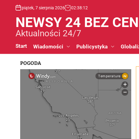
S
piątek, 7 sierpnia 2026
02
:
38
:
13
k
i
NEWSY 24 BEZ CE
p
t
Aktualności 24/7
o
c
Start
Wiadomości
Publicystyka
Globali
o
n
POGODA
t
e
n
t