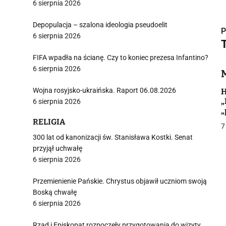
6 sierpnia 2026
Depopulacja – szalona ideologia pseudoelit
P
6 sierpnia 2026
FIFA wpadła na ścianę. Czy to koniec prezesa Infantino?
6 sierpnia 2026
i
Wojna rosyjsko-ukraińska. Raport 06.08.2026
H
„
6 sierpnia 2026
„
R
RELIGIA
7
300 lat od kanonizacji św. Stanisława Kostki. Senat
przyjął uchwałę
j
6 sierpnia 2026
Przemienienie Pańskie. Chrystus objawił uczniom swoją
Boską chwałę
6 sierpnia 2026
Rząd i Episkopat rozpoczęły przygotowania do wizyty