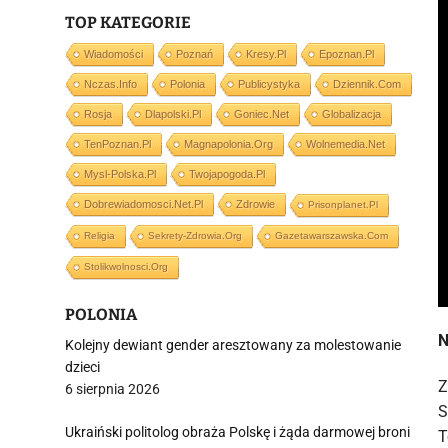
TOP KATEGORIE
Wiadomości
Poznań
Kresy.pl
Epoznan.pl
Nczas.info
Polonia
Publicystyka
Dziennik.com
Rosja
Dlapolski.pl
Goniec.net
Globalizacja
TenPoznan.pl
Magnapolonia.org
Wolnemedia.net
Mysl-Polska.pl
Twojapogoda.pl
Dobrewiadomosci.net.pl
Zdrowie
Prisonplanet.pl
Religia
Sekrety-Zdrowia.org
Gazetawarszawska.com
Stolikwolnosci.org
POLONIA
N
Kolejny dewiant gender aresztowany za molestowanie
dzieci
Z
6 sierpnia 2026
S
Ukraiński politolog obraża Polskę i żąda darmowej broni
T