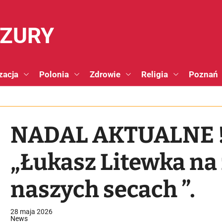
NZURY
zacja
Polonia
Zdrowie
Religia
Poznań
NADAL AKTUALNE !!
„Łukasz Litewka na
naszych secach ”.
28 maja 2026
News