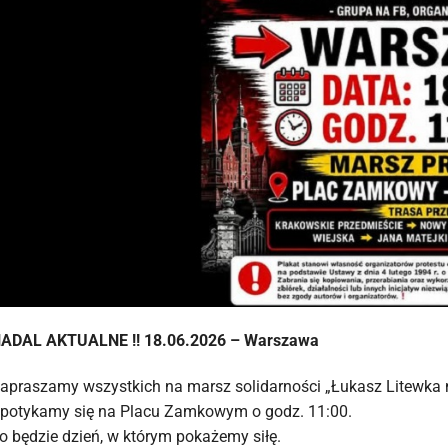
ADAL AKTUALNE !! 18.06.2026 – Warszawa
apraszamy wszystkich na marsz solidarności „Łukasz Litewka 
potykamy się na Placu Zamkowym o godz. 11:00.
o będzie dzień, w którym pokażemy siłę.