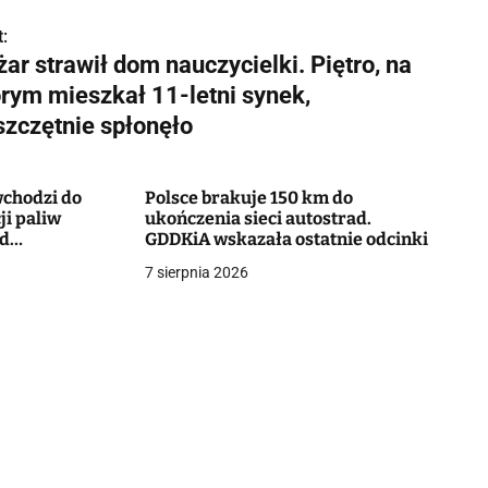
:
ar strawił dom nauczycielki. Piętro, na
órym mieszkał 11-letni synek,
szczętnie spłonęło
chodzi do
Polsce brakuje 150 km do
ji paliw
ukończenia sieci autostrad.
od
GDDKiA wskazała ostatnie odcinki
7 sierpnia 2026