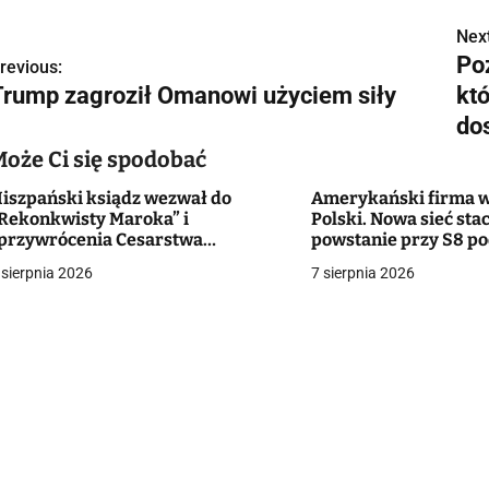
Next
N
Poż
revious:
a
Trump zagroził Omanowi użyciem siły
kt
w
do
Może Ci się spodobać
iszpański ksiądz wezwał do
Amerykański firma w
g
Rekonkwisty Maroka” i
Polski. Nowa sieć stac
przywrócenia Cesarstwa
powstanie przy S8 p
a
zymskiego”. Reakcja diecezji
Białymstokiem
 sierpnia 2026
7 sierpnia 2026
c
a
w
p