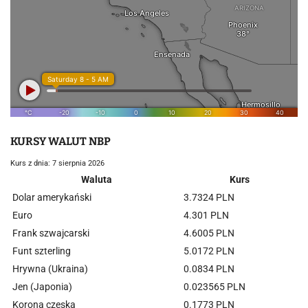
KURSY WALUT NBP
Kurs z dnia: 7 sierpnia 2026
Waluta
Kurs
Dolar amerykański
3.7324 PLN
Euro
4.301 PLN
Frank szwajcarski
4.6005 PLN
Funt szterling
5.0172 PLN
Hrywna (Ukraina)
0.0834 PLN
Jen (Japonia)
0.023565 PLN
Korona czeska
0.1773 PLN