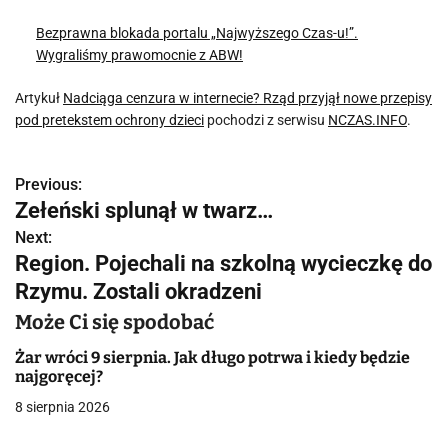
Bezprawna blokada portalu „Najwyższego Czas-u!”.
Wygraliśmy prawomocnie z ABW!
Artykuł
Nadciąga cenzura w internecie? Rząd przyjął nowe przepisy
pod pretekstem ochrony dzieci
pochodzi z serwisu
NCZAS.INFO
.
Previous:
N
Zełeński splunął w twarz…
a
Next:
Region. Pojechali na szkolną wycieczkę do
w
Rzymu. Zostali okradzeni
i
Może Ci się spodobać
g
Żar wróci 9 sierpnia. Jak długo potrwa i kiedy będzie
a
najgoręcej?
8 sierpnia 2026
c