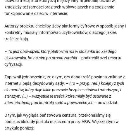
usuwać treści, które dotyczą między innymi pedofilii, oszustw,
kradzieży tożsamości oraz tych wpływających na codziennie
funkcjonowanie dzieci w internecie.
Autorzy projektu chcieliby, żeby platformy cyfrowe w sposób jasny i
konkretny musiały informować użytkowników, dlaczego jakieś
treści znikają.
– To jest obowiązek, który platforma ma w stosunku do każdego
użytkownika, bo na nim po prostu zarabia
– podkreślił szef resortu
cyfryzacji.
Zapewnił jednocześnie, że o tym, czy dana treść powinna zniknąć z
internetu, będą decydowały sądy. –
(To – przyp. red.) kolejny z tych
elementów, który daje takie poczucie bezpieczeństwa i młodszym, i
starszym, (…) – wszystkie te treści, które miały być usuwane z
internetu, będą pod kontrolą sądów powszechnych –
powiedział.
O tym, jak wygląda państwowa cenzura, przekonaliśmy się
podczas blokady portalu nczas.com przez ABW. Więcej o tym w
artykule poniżej: