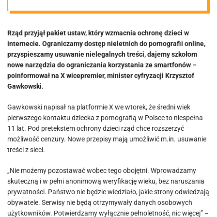
nowe przepisy
Rząd przyjął pakiet ustaw, który wzmacnia ochronę dzieci w
pod pretekstem
internecie. Ograniczamy dostęp nieletnich do pornografii online,
przyspieszamy usuwanie nielegalnych treści, dajemy szkołom
ochrony dzieci
nowe narzędzia do ograniczania korzystania ze smartfonów –
poinformował na X wicepremier, minister cyfryzacji Krzysztof
Gawkowski.
Gawkowski napisał na platformie X we wtorek, że średni wiek
pierwszego kontaktu dziecka z pornografią w Polsce to niespełna
11 lat. Pod pretekstem ochrony dzieci rząd chce rozszerzyć
możliwość cenzury. Nowe przepisy mają umożliwić m.in. usuwanie
treści z sieci.
„Nie możemy pozostawać wobec tego obojętni. Wprowadzamy
skuteczną i w pełni anonimową weryfikację wieku, bez naruszania
prywatności. Państwo nie będzie wiedziało, jakie strony odwiedzają
obywatele. Serwisy nie będą otrzymywały danych osobowych
użytkowników. Potwierdzamy wyłącznie pełnoletność, nic więcej” –