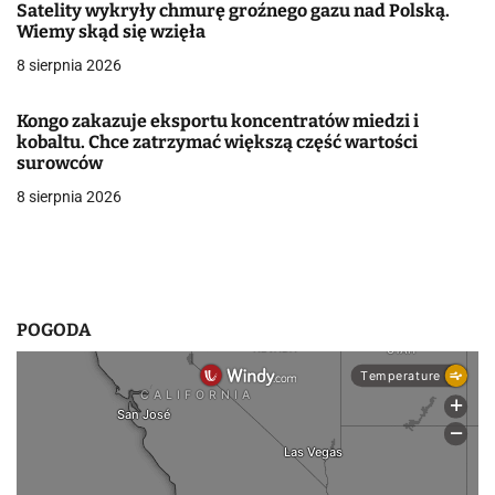
j
Satelity wykryły chmurę groźnego gazu nad Polską.
Wiemy skąd się wzięła
a
8 sierpnia 2026
w
Kongo zakazuje eksportu koncentratów miedzi i
p
kobaltu. Chce zatrzymać większą część wartości
surowców
i
8 sierpnia 2026
s
u
POGODA