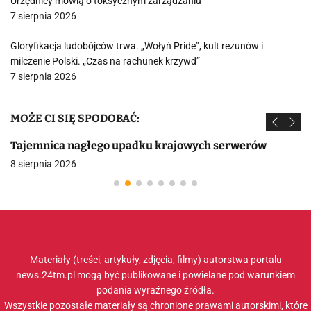
Urzędnicy mówią o toksycznym zarządzaniu
7 sierpnia 2026
Gloryfikacja ludobójców trwa. „Wołyń Pride”, kult rezunów i
milczenie Polski. „Czas na rachunek krzywd”
7 sierpnia 2026
MOŻE CI SIĘ SPODOBAĆ:
Tajemnica nagłego upadku krajowych serwerów
8 sierpnia 2026
Materiały (treści, artykuły, zdjęcia, filmy) autorstwa portalu
news.24tm.pl mogą być publikowane i powielane pod warunkiem
podania wyraźnego źródła.
Wszystkie pozostałe materiały są chronione prawami autorskimi, które