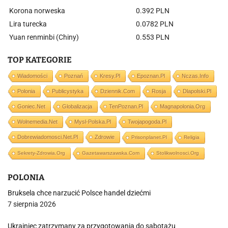
Korona norweska
0.392 PLN
Lira turecka
0.0782 PLN
Yuan renminbi (Chiny)
0.553 PLN
TOP KATEGORIE
Wiadomości
Poznań
Kresy.pl
Epoznan.pl
Nczas.info
Polonia
Publicystyka
Dziennik.com
Rosja
Dlapolski.pl
Goniec.net
Globalizacja
TenPoznan.pl
Magnapolonia.org
Wolnemedia.net
Mysl-Polska.pl
Twojapogoda.pl
Dobrewiadomosci.net.pl
Zdrowie
Prisonplanet.pl
Religia
Sekrety-Zdrowia.org
Gazetawarszawska.com
Stolikwolnosci.org
POLONIA
Bruksela chce narzucić Polsce handel dziećmi
7 sierpnia 2026
Ukrainiec zatrzymany za przygotowania do sabotażu