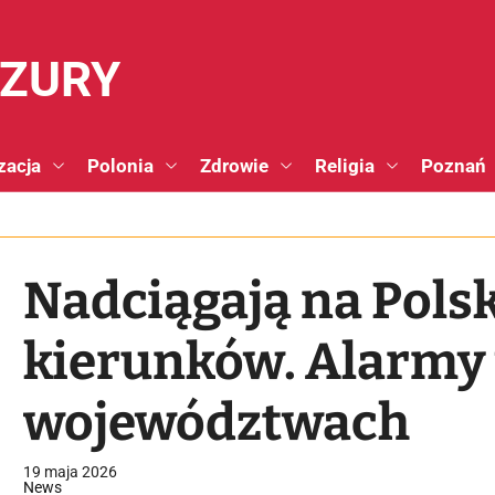
NZURY
zacja
Polonia
Zdrowie
Religia
Poznań
Nadciągają na Pols
kierunków. Alarmy 
województwach
19 maja 2026
News