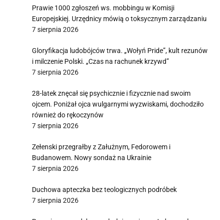
Prawie 1000 zgłoszeń ws. mobbingu w Komisji
Europejskiej. Urzędnicy mówią o toksycznym zarządzaniu
7 sierpnia 2026
Gloryfikacja ludobójców trwa. „Wołyń Pride”, kult rezunów
i milczenie Polski. „Czas na rachunek krzywd”
7 sierpnia 2026
28-latek znęcał się psychicznie i fizycznie nad swoim
ojcem. Poniżał ojca wulgarnymi wyzwiskami, dochodziło
również do rękoczynów
7 sierpnia 2026
Zełenski przegrałby z Załużnym, Fedorowem i
Budanowem. Nowy sondaż na Ukrainie
7 sierpnia 2026
Duchowa apteczka bez teologicznych podróbek
7 sierpnia 2026