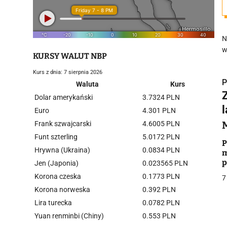
N
w
KURSY WALUT NBP
Kurs z dnia: 7 sierpnia 2026
P
Waluta
Kurs
Dolar amerykański
3.7324 PLN
Euro
4.301 PLN
Frank szwajcarski
4.6005 PLN
Funt szterling
5.0172 PLN
i
P
Hrywna (Ukraina)
0.0834 PLN
m
p
Jen (Japonia)
0.023565 PLN
d
Korona czeska
0.1773 PLN
7
Korona norweska
0.392 PLN
Lira turecka
0.0782 PLN
Yuan renminbi (Chiny)
0.553 PLN
j