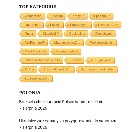
TOP KATEGORIE
Wiadomości
Poznań
Kresy.pl
Epoznan.pl
Nczas.info
Polonia
Publicystyka
Dziennik.com
Rosja
Dlapolski.pl
Goniec.net
Globalizacja
i
TenPoznan.pl
Magnapolonia.org
Wolnemedia.net
Mysl-Polska.pl
Twojapogoda.pl
Dobrewiadomosci.net.pl
Zdrowie
Prisonplanet.pl
Religia
Sekrety-Zdrowia.org
Gazetawarszawska.com
Stolikwolnosci.org
POLONIA
Bruksela chce narzucić Polsce handel dziećmi
7 sierpnia 2026
Ukrainiec zatrzymany za przygotowania do sabotażu
7 sierpnia 2026