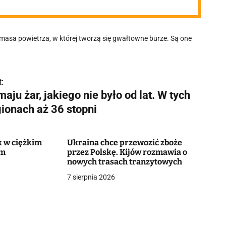
a masa powietrza, w której tworzą się gwałtowne burze. Są one
:
aju żar, jakiego nie było od lat. W tych
gionach aż 36 stopni
k w ciężkim
Ukraina chce przewozić zboże
ym
przez Polskę. Kijów rozmawia o
nowych trasach tranzytowych
7 sierpnia 2026