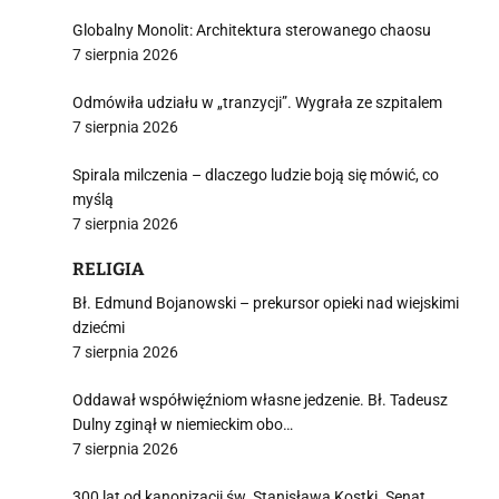
Globalny Monolit: Architektura sterowanego chaosu
7 sierpnia 2026
Odmówiła udziału w „tranzycji”. Wygrała ze szpitalem
7 sierpnia 2026
Spirala milczenia – dlaczego ludzie boją się mówić, co
myślą
7 sierpnia 2026
RELIGIA
Bł. Edmund Bojanowski – prekursor opieki nad wiejskimi
dziećmi
7 sierpnia 2026
Oddawał współwięźniom własne jedzenie. Bł. Tadeusz
Dulny zginął w niemieckim obo…
7 sierpnia 2026
300 lat od kanonizacji św. Stanisława Kostki. Senat