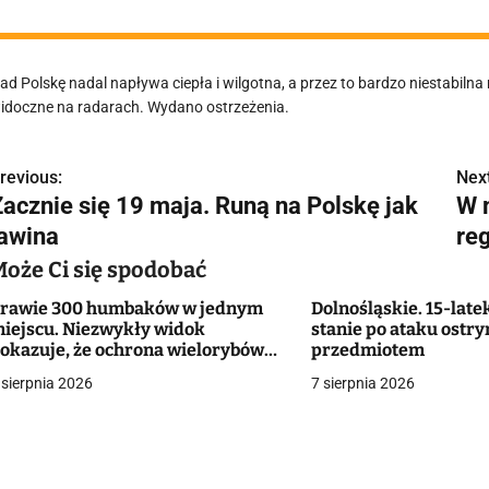
ad Polskę nadal napływa ciepła i wilgotna, a przez to bardzo niestabiln
idoczne na radarach. Wydano ostrzeżenia.
revious:
Next
N
Zacznie się 19 maja. Runą na Polskę jak
W m
a
lawina
re
w
Może Ci się spodobać
rawie 300 humbaków w jednym
Dolnośląskie. 15-late
iejscu. Niezwykły widok
stanie po ataku ostr
g
okazuje, że ochrona wielorybów
przedmiotem
ziała
 sierpnia 2026
7 sierpnia 2026
a
c