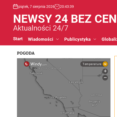
S
piątek, 7 sierpnia 2026
20
:
43
:
40
k
i
NEWSY 24 BEZ CE
p
t
Aktualności 24/7
o
c
Start
Wiadomości
Publicystyka
Globali
o
n
POGODA
t
e
n
t