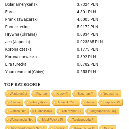
Dolar amerykański
3.7324 PLN
Euro
4.301 PLN
Frank szwajcarski
4.6005 PLN
Funt szterling
5.0172 PLN
Hrywna (Ukraina)
0.0834 PLN
Jen (Japonia)
0.023565 PLN
Korona czeska
0.1773 PLN
Korona norweska
0.392 PLN
Lira turecka
0.0782 PLN
Yuan renminbi (Chiny)
0.553 PLN
TOP KATEGORIE
Wiadomości
Poznań
Kresy.pl
Epoznan.pl
Nczas.info
Polonia
Publicystyka
Dziennik.com
Rosja
Dlapolski.pl
Goniec.net
Globalizacja
TenPoznan.pl
Magnapolonia.org
Wolnemedia.net
Mysl-Polska.pl
Twojapogoda.pl
Dobrewiadomosci.net.pl
Zdrowie
Prisonplanet.pl
Religia