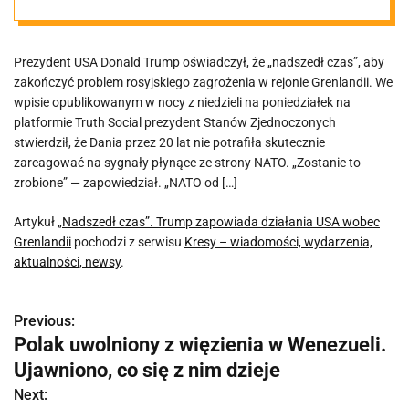
wobec
Prezydent USA Donald Trump oświadczył, że „nadszedł czas”, aby
Grenlandii
zakończyć problem rosyjskiego zagrożenia w rejonie Grenlandii. We
wpisie opublikowanym w nocy z niedzieli na poniedziałek na
platformie Truth Social prezydent Stanów Zjednoczonych
stwierdził, że Dania przez 20 lat nie potrafiła skutecznie
zareagować na sygnały płynące ze strony NATO. „Zostanie to
zrobione” — zapowiedział. „NATO od […]
Artykuł
„Nadszedł czas”. Trump zapowiada działania USA wobec
Grenlandii
pochodzi z serwisu
Kresy – wiadomości, wydarzenia,
aktualności, newsy
.
Previous:
N
Polak uwolniony z więzienia w Wenezueli.
a
Ujawniono, co się z nim dzieje
w
Next: