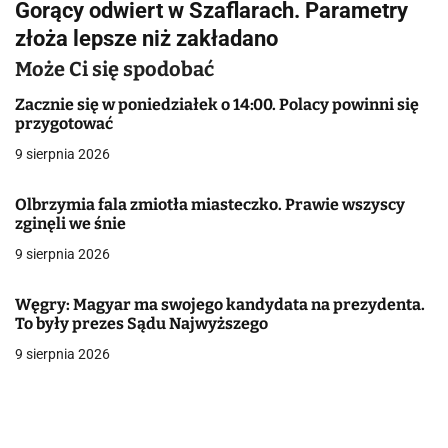
Gorący odwiert w Szaflarach. Parametry
i
złoża lepsze niż zakładano
g
Może Ci się spodobać
a
Zacznie się w poniedziałek o 14:00. Polacy powinni się
przygotować
c
9 sierpnia 2026
j
Olbrzymia fala zmiotła miasteczko. Prawie wszyscy
a
zginęli we śnie
w
9 sierpnia 2026
p
Węgry: Magyar ma swojego kandydata na prezydenta.
i
To były prezes Sądu Najwyższego
9 sierpnia 2026
s
u