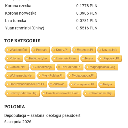
Korona czeska
0.1778 PLN
Korona norweska
0.3905 PLN
Lira turecka
0.0781 PLN
Yuan renminbi (Chiny)
0.5516 PLN
TOP KATEGORIE
Wiadomości
Poznań
Kresy.pl
Epoznan.pl
Nczas.info
Polonia
Publicystyka
Dziennik.com
Rosja
Dlapolski.pl
Goniec.net
Globalizacja
TenPoznan.pl
Magnapolonia.org
Wolnemedia.net
Mysl-Polska.pl
Twojapogoda.pl
Dobrewiadomosci.net.pl
Zdrowie
Prisonplanet.pl
Religia
Sekrety-Zdrowia.org
Gazetawarszawska.com
Stolikwolnosci.org
POLONIA
Depopulacja – szalona ideologia pseudoelit
6 sierpnia 2026