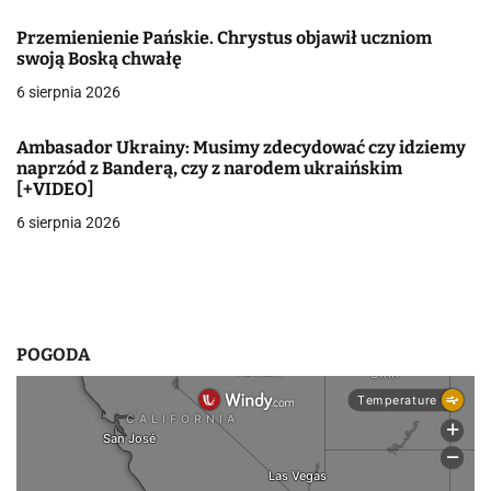
a
Przemienienie Pańskie. Chrystus objawił uczniom
swoją Boską chwałę
w
6 sierpnia 2026
p
Ambasador Ukrainy: Musimy zdecydować czy idziemy
i
naprzód z Banderą, czy z narodem ukraińskim
[+VIDEO]
s
6 sierpnia 2026
u
POGODA