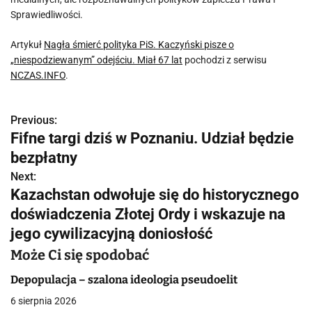
Sprawiedliwości.
Artykuł
Nagła śmierć polityka PiS. Kaczyński pisze o
„niespodziewanym” odejściu. Miał 67 lat
pochodzi z serwisu
NCZAS.INFO
.
Previous:
N
Fifne targi dziś w Poznaniu. Udział będzie
a
bezpłatny
w
Next:
Kazachstan odwołuje się do historycznego
i
doświadczenia Złotej Ordy i wskazuje na
g
jego cywilizacyjną doniosłość
a
Może Ci się spodobać
c
Depopulacja – szalona ideologia pseudoelit
6 sierpnia 2026
j