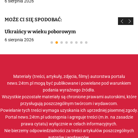
6 sierpnia 2026
MOŻE CI SIĘ SPODOBAĆ:
Ukraińcy w wieku poborowym
6 sierpnia 2026
Materiały (treści, artykuły, zdjęcia, filmy) autorstwa portalu
news.24tm.pl mogą być publikowane i powielane pod warunkiem
podania wyraźnego źródła.
Wszystkie pozostałe materiały są chronione prawami autorskimi, które
przysługują poszczególnym twórcom i wydawcom.
Powielanie tych treści wymaga uzyskania ich uprzedniej pisemnej zgody.
Portal news.24tm.pl udostępnia i agreguje treści (m.in. na zasadzie
prawa cytatu) wyłącznie w celach informacyjnych.
Nie bierzemy odpowiedzialności za treści artykułów poszczególnych
autorów i wydawców.