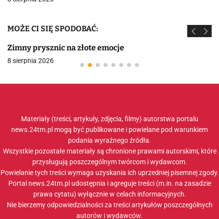
MOŻE CI SIĘ SPODOBAĆ:
Zimny prysznic na złote emocje
8 sierpnia 2026
Materiały (treści, artykuły, zdjęcia, filmy) autorstwa portalu
news.24tm.pl mogą być publikowane i powielane pod warunkiem
podania wyraźnego źródła.
Wszystkie pozostałe materiały są chronione prawami autorskimi, które
przysługują poszczególnym twórcom i wydawcom.
Powielanie tych treści wymaga uzyskania ich uprzedniej pisemnej zgody.
Portal news.24tm.pl udostępnia i agreguje treści (m.in. na zasadzie
prawa cytatu) wyłącznie w celach informacyjnych.
Nie bierzemy odpowiedzialności za treści artykułów poszczególnych
autorów i wydawców.