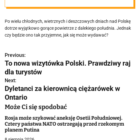
Po wielu chłodnych, wietrznych i deszczowych dniach nad Polskę
dotrze wyjątkowo gorące powietrze z dalekiego południa. Jednak
czy będzie ono tak przyjemne, jak się może wydawać?
Previous:
N
To nowa wizytówka Polski. Prawdziwy raj
a
dla turystów
w
Next:
Dyletanci za kierownicą ciężarówek w
i
Ontario
g
Może Ci się spodobać
a
Rosja może szykować aneksję Osetii Południowej.
Cztery państwa NATO ostrzegają przed rzekomym
c
planem Putina
8 sierpnia 2026