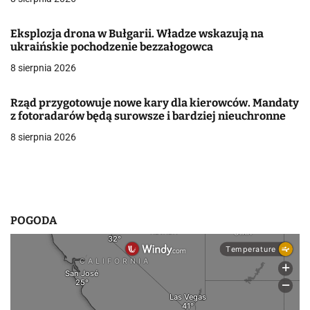
j
a
Eksplozja drona w Bułgarii. Władze wskazują na
ukraińskie pochodzenie bezzałogowca
w
8 sierpnia 2026
p
i
Rząd przygotowuje nowe kary dla kierowców. Mandaty
z fotoradarów będą surowsze i bardziej nieuchronne
s
8 sierpnia 2026
u
POGODA