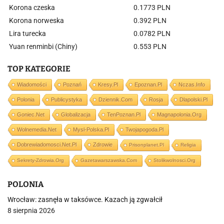
Korona czeska
0.1773 PLN
Korona norweska
0.392 PLN
Lira turecka
0.0782 PLN
Yuan renminbi (Chiny)
0.553 PLN
TOP KATEGORIE
Wiadomości
Poznań
Kresy.pl
Epoznan.pl
Nczas.info
Polonia
Publicystyka
Dziennik.com
Rosja
Dlapolski.pl
Goniec.net
Globalizacja
TenPoznan.pl
Magnapolonia.org
Wolnemedia.net
Mysl-Polska.pl
Twojapogoda.pl
Dobrewiadomosci.net.pl
Zdrowie
Prisonplanet.pl
Religia
Sekrety-Zdrowia.org
Gazetawarszawska.com
Stolikwolnosci.org
POLONIA
Wrocław: zasnęła w taksówce. Kazach ją zgwałcił
8 sierpnia 2026