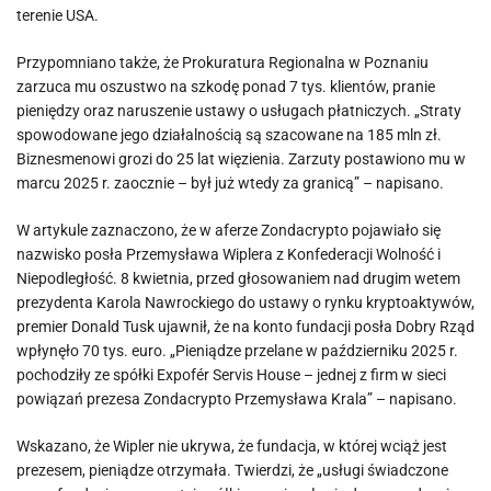
terenie USA.
Przypomniano także, że Prokuratura Regionalna w Poznaniu
zarzuca mu oszustwo na szkodę ponad 7 tys. klientów, pranie
pieniędzy oraz naruszenie ustawy o usługach płatniczych. „Straty
spowodowane jego działalnością są szacowane na 185 mln zł.
Biznesmenowi grozi do 25 lat więzienia. Zarzuty postawiono mu w
marcu 2025 r. zaocznie – był już wtedy za granicą” – napisano.
W artykule zaznaczono, że w aferze Zondacrypto pojawiało się
nazwisko posła Przemysława Wiplera z Konfederacji Wolność i
Niepodległość. 8 kwietnia, przed głosowaniem nad drugim wetem
prezydenta Karola Nawrockiego do ustawy o rynku kryptoaktywów,
premier Donald Tusk ujawnił, że na konto fundacji posła Dobry Rząd
wpłynęło 70 tys. euro. „Pieniądze przelane w październiku 2025 r.
pochodziły ze spółki Expofér Servis House – jednej z firm w sieci
powiązań prezesa Zondacrypto Przemysława Krala” – napisano.
Wskazano, że Wipler nie ukrywa, że fundacja, w której wciąż jest
prezesem, pieniądze otrzymała. Twierdzi, że „usługi świadczone