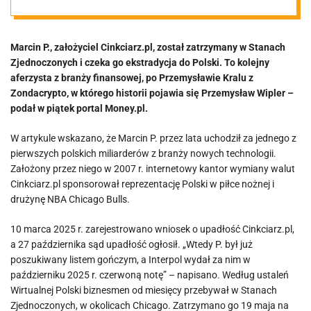
związana z
Marcin P., założyciel Cinkciarz.pl, został zatrzymany w Stanach
Wiplerem
Zjednoczonych i czeka go ekstradycja do Polski. To kolejny
aferzysta z branży finansowej, po Przemysławie Kralu z
Zondacrypto, w którego historii pojawia się Przemysław Wipler –
podał w piątek portal Money.pl.
W artykule wskazano, że Marcin P. przez lata uchodził za jednego z
pierwszych polskich miliarderów z branży nowych technologii.
Założony przez niego w 2007 r. internetowy kantor wymiany walut
Cinkciarz.pl sponsorował reprezentację Polski w piłce nożnej i
drużynę NBA Chicago Bulls.
10 marca 2025 r. zarejestrowano wniosek o upadłość Cinkciarz.pl,
a 27 października sąd upadłość ogłosił. „Wtedy P. był już
poszukiwany listem gończym, a Interpol wydał za nim w
październiku 2025 r. czerwoną notę” – napisano. Według ustaleń
Wirtualnej Polski biznesmen od miesięcy przebywał w Stanach
Zjednoczonych, w okolicach Chicago. Zatrzymano go 19 maja na