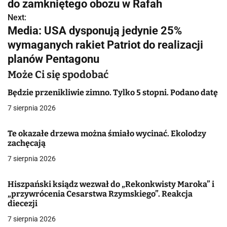
do zamkniętego obozu w Rafah
w
Next:
Media: USA dysponują jedynie 25%
i
wymaganych rakiet Patriot do realizacji
g
planów Pentagonu
a
Może Ci się spodobać
c
Będzie przenikliwie zimno. Tylko 5 stopni. Podano datę
7 sierpnia 2026
j
a
Te okazałe drzewa można śmiało wycinać. Ekolodzy
zachęcają
w
7 sierpnia 2026
p
Hiszpański ksiądz wezwał do „Rekonkwisty Maroka” i
i
„przywrócenia Cesarstwa Rzymskiego”. Reakcja
diecezji
s
7 sierpnia 2026