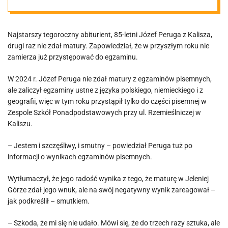
egzamin
Najstarszy tegoroczny abiturient, 85-letni Józef Peruga z Kalisza,
dojrzałości. 85-
drugi raz nie zdał matury. Zapowiedział, że w przyszłym roku nie
zamierza już przystępować do egzaminu.
latek
W 2024 r. Józef Peruga nie zdał matury z egzaminów pisemnych,
ale zaliczył egzaminy ustne z języka polskiego, niemieckiego i z
zapowiada, że
geografii, więc w tym roku przystąpił tylko do części pisemnej w
Zespole Szkół Ponadpodstawowych przy ul. Rzemieślniczej w
się nie podda
Kaliszu.
– Jestem i szczęśliwy, i smutny – powiedział Peruga tuż po
informacji o wynikach egzaminów pisemnych.
Wytłumaczył, że jego radość wynika z tego, że maturę w Jeleniej
Górze zdał jego wnuk, ale na swój negatywny wynik zareagował –
jak podkreślił – smutkiem.
– Szkoda, że mi się nie udało. Mówi się, że do trzech razy sztuka, ale