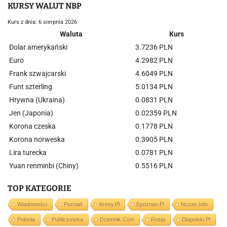
KURSY WALUT NBP
Kurs z dnia: 6 sierpnia 2026
Waluta
Kurs
Dolar amerykański
3.7236 PLN
Euro
4.2982 PLN
Frank szwajcarski
4.6049 PLN
Funt szterling
5.0134 PLN
Hrywna (Ukraina)
0.0831 PLN
Jen (Japonia)
0.02359 PLN
Korona czeska
0.1778 PLN
Korona norweska
0.3905 PLN
Lira turecka
0.0781 PLN
Yuan renminbi (Chiny)
0.5516 PLN
TOP KATEGORIE
Wiadomości
Poznań
Kresy.pl
Epoznan.pl
Nczas.info
Polonia
Publicystyka
Dziennik.com
Rosja
Dlapolski.pl