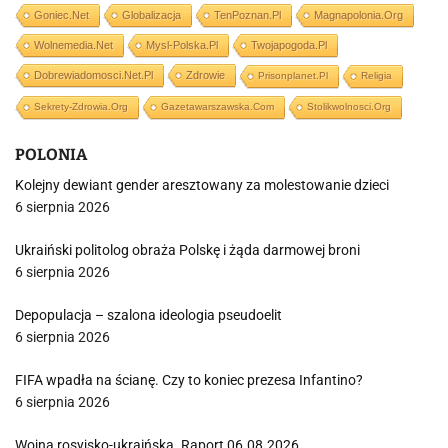
Goniec.net
Globalizacja
TenPoznan.pl
Magnapolonia.org
Wolnemedia.net
Mysl-Polska.pl
Twojapogoda.pl
Dobrewiadomosci.net.pl
Zdrowie
Prisonplanet.pl
Religia
Sekrety-Zdrowia.org
Gazetawarszawska.com
Stolikwolnosci.org
POLONIA
Kolejny dewiant gender aresztowany za molestowanie dzieci
6 sierpnia 2026
Ukraiński politolog obraża Polskę i żąda darmowej broni
6 sierpnia 2026
Depopulacja – szalona ideologia pseudoelit
6 sierpnia 2026
FIFA wpadła na ścianę. Czy to koniec prezesa Infantino?
6 sierpnia 2026
Wojna rosyjsko-ukraińska. Raport 06.08.2026