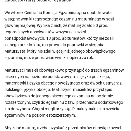
autobusów i przy produkcji dywanów.
We wtorek Centralna Komisja Egzaminacyjna opublikowała
wstępne wyniki tegorocznego egzaminu maturalnego w sesji
głównej majowej. Wynika z nich, że maturę zdało 80 proc.
tegorocznych absolwentów wszystkich szkół
ponadpodstawowych. 13 proc. abiturientów, którzy nie zdali
jednego przedmiotu, ma prawo do poprawki w sierpniu.
Maturzysta, który nie zdał więcej niż jednego obowiązkowego
egzaminu, może poprawiać wyniki dopiero za rok.
Maturzyści musieli obowiązkowo przystąpić do trzech egzaminów
pisemnych na poziomie podstawowym: z języka polskiego,
matematyki i języka obcego nowożytnego oraz dwóch ustnych: z
polskiego i języka obcego. Maturzyści musieli też przystąpić
obowiązkowo do jednego pisemnego egzaminu na poziomie
rozszerzonym, czyli do egzaminu z tzw. przedmiotu dodatkowego
lub do wyboru. Chętni mogli przystąpić maksymalnie do sześciu
egzaminów na poziomie rozszerzonym.
Aby zdać maturę, trzeba uzyskać z przedmiotów obowiązkowych