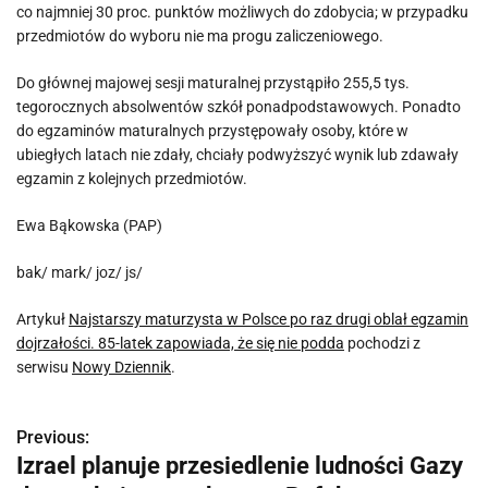
co najmniej 30 proc. punktów możliwych do zdobycia; w przypadku
przedmiotów do wyboru nie ma progu zaliczeniowego.
Do głównej majowej sesji maturalnej przystąpiło 255,5 tys.
tegorocznych absolwentów szkół ponadpodstawowych. Ponadto
do egzaminów maturalnych przystępowały osoby, które w
ubiegłych latach nie zdały, chciały podwyższyć wynik lub zdawały
egzamin z kolejnych przedmiotów.
Ewa Bąkowska (PAP)
bak/ mark/ joz/ js/
Artykuł
Najstarszy maturzysta w Polsce po raz drugi oblał egzamin
dojrzałości. 85-latek zapowiada, że się nie podda
pochodzi z
serwisu
Nowy Dziennik
.
Previous:
N
Izrael planuje przesiedlenie ludności Gazy
a