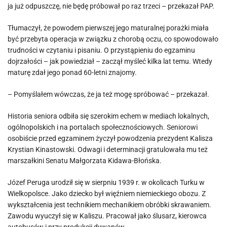
ja już odpuszczę, nie będę próbował po raz trzeci – przekazał PAP.
Tłumaczył, że powodem pierwszej jego maturalnej porażki miała
być przebyta operacja w związku z chorobą oczu, co spowodowało
trudności w czytaniu i pisaniu. O przystąpieniu do egzaminu
dojrzałości – jak powiedział – zaczął myśleć kilka lat temu. Wtedy
maturę zdał jego ponad 60-letni znajomy.
– Pomyślałem wówczas, że ja też mogę spróbować – przekazał.
Historia seniora odbiła się szerokim echem w mediach lokalnych,
ogólnopolskich i na portalach społecznościowych. Seniorowi
osobiście przed egzaminem życzył powodzenia prezydent Kalisza
Krystian Kinastowski. Odwagi i determinacji gratulowała mu też
marszałkini Senatu Małgorzata Kidawa-Błońska.
Józef Peruga urodził się w sierpniu 1939 r. w okolicach Turku w
Wielkopolsce. Jako dziecko był więźniem niemieckiego obozu. Z
wykształcenia jest technikiem mechanikiem obróbki skrawaniem.
Zawodu wyuczył się w Kaliszu. Pracował jako ślusarz, kierowca