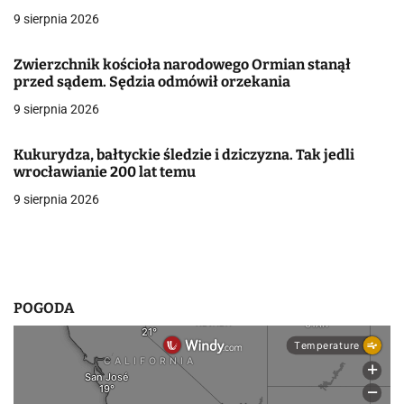
c
9 sierpnia 2026
j
Zwierzchnik kościoła narodowego Ormian stanął
a
przed sądem. Sędzia odmówił orzekania
w
9 sierpnia 2026
p
Kukurydza, bałtyckie śledzie i dziczyzna. Tak jedli
i
wrocławianie 200 lat temu
9 sierpnia 2026
s
u
POGODA