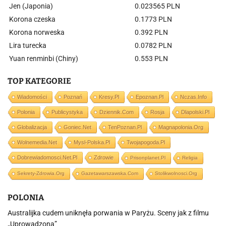
Jen (Japonia)
0.023565 PLN
Korona czeska
0.1773 PLN
Korona norweska
0.392 PLN
Lira turecka
0.0782 PLN
Yuan renminbi (Chiny)
0.553 PLN
TOP KATEGORIE
Wiadomości
Poznań
Kresy.pl
Epoznan.pl
Nczas.info
Polonia
Publicystyka
Dziennik.com
Rosja
Dlapolski.pl
Globalizacja
Goniec.net
TenPoznan.pl
Magnapolonia.org
Wolnemedia.net
Mysl-Polska.pl
Twojapogoda.pl
Dobrewiadomosci.net.pl
Zdrowie
Prisonplanet.pl
Religia
Sekrety-Zdrowia.org
Gazetawarszawska.com
Stolikwolnosci.org
POLONIA
Australijka cudem uniknęła porwania w Paryżu. Sceny jak z filmu
„Uprowadzona”