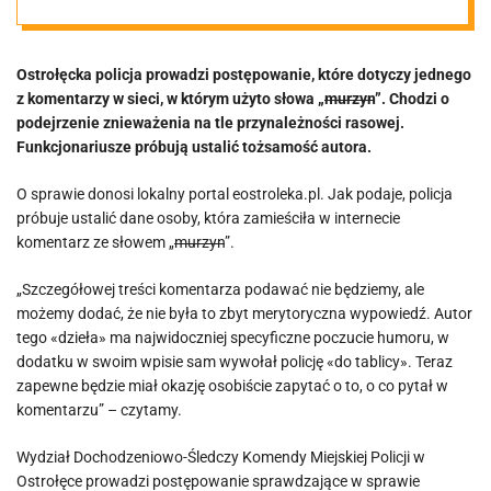
się ostrołęcka
Ostrołęcka policja prowadzi postępowanie, które dotyczy jednego
policja
z komentarzy w sieci, w którym użyto słowa „
murzyn
”. Chodzi o
podejrzenie znieważenia na tle przynależności rasowej.
Funkcjonariusze próbują ustalić tożsamość autora.
O sprawie donosi lokalny portal eostroleka.pl. Jak podaje, policja
próbuje ustalić dane osoby, która zamieściła w internecie
komentarz ze słowem „
murzyn
”.
„Szczegółowej treści komentarza podawać nie będziemy, ale
możemy dodać, że nie była to zbyt merytoryczna wypowiedź. Autor
tego «dzieła» ma najwidoczniej specyficzne poczucie humoru, w
dodatku w swoim wpisie sam wywołał policję «do tablicy». Teraz
zapewne będzie miał okazję osobiście zapytać o to, o co pytał w
komentarzu” – czytamy.
Wydział Dochodzeniowo-Śledczy Komendy Miejskiej Policji w
Ostrołęce prowadzi postępowanie sprawdzające w sprawie