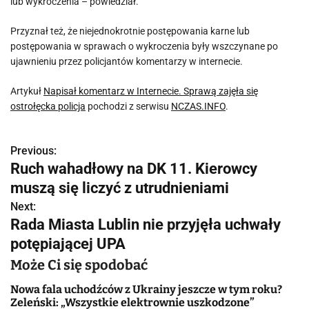
lub wykroczenia – powiedział.
Przyznał też, że niejednokrotnie postępowania karne lub
postępowania w sprawach o wykroczenia były wszczynane po
ujawnieniu przez policjantów komentarzy w internecie.
Artykuł
Napisał komentarz w Internecie. Sprawą zajęła się
ostrołęcka policja
pochodzi z serwisu
NCZAS.INFO
.
Previous:
N
Ruch wahadłowy na DK 11. Kierowcy
a
muszą się liczyć z utrudnieniami
w
Next:
Rada Miasta Lublin nie przyjęła uchwały
i
potępiającej UPA
g
Może Ci się spodobać
a
Nowa fala uchodźców z Ukrainy jeszcze w tym roku?
Zeleński: „Wszystkie elektrownie uszkodzone”