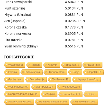
Frank szwajcarski
4.6049 PLN
Funt szterling
5.0134 PLN
Hrywna (Ukraina)
0.0831 PLN
Jen (Japonia)
0.02359 PLN
Korona czeska
0.1778 PLN
Korona norweska
0.3905 PLN
Lira turecka
0.0781 PLN
Yuan renminbi (Chiny)
0.5516 PLN
TOP KATEGORIE
Wiadomości
Poznań
Kresy.pl
Epoznan.pl
Nczas.info
Polonia
Publicystyka
Dziennik.com
Rosja
Dlapolski.pl
Goniec.net
Globalizacja
TenPoznan.pl
Magnapolonia.org
Wolnemedia.net
Mysl-Polska.pl
Twojapogoda.pl
Dobrewiadomosci.net.pl
Zdrowie
Prisonplanet.pl
Religia
Sekrety-Zdrowia.org
Gazetawarszawska.com
Stolikwolnosci.org