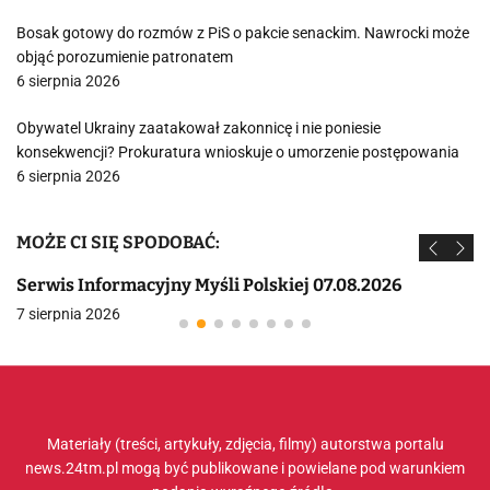
Bosak gotowy do rozmów z PiS o pakcie senackim. Nawrocki może
objąć porozumienie patronatem
6 sierpnia 2026
Obywatel Ukrainy zaatakował zakonnicę i nie poniesie
konsekwencji? Prokuratura wnioskuje o umorzenie postępowania
6 sierpnia 2026
MOŻE CI SIĘ SPODOBAĆ:
Serwis Informacyjny Myśli Polskiej 07.08.2026
7 sierpnia 2026
Materiały (treści, artykuły, zdjęcia, filmy) autorstwa portalu
news.24tm.pl mogą być publikowane i powielane pod warunkiem