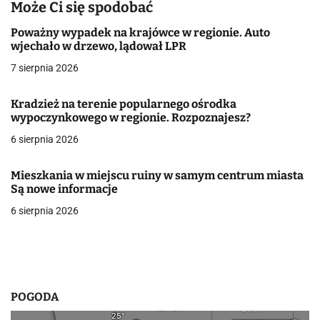
a
Może Ci się spodobać
c
Poważny wypadek na krajówce w regionie. Auto
wjechało w drzewo, lądował LPR
j
7 sierpnia 2026
a
Kradzież na terenie popularnego ośrodka
w
wypoczynkowego w regionie. Rozpoznajesz?
6 sierpnia 2026
p
i
Mieszkania w miejscu ruiny w samym centrum miasta
Są nowe informacje
s
6 sierpnia 2026
u
POGODA