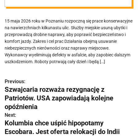
15 maja 2026 roku w Poznaniu rozpoczną się prace konserwacyjne
na nawierzchniach kilkunastu ulic. Służby miejskie usuną ubytki i
przeprowadzą drobne naprawy, aby poprawić bezpieczeństwo i
komfort jazdy. Zakres i cel prac Działania obejmą usuwanie
niebezpiecznych nierówności oraz naprawy miejscowe.
Wykonawcy wyeliminują defekty w asfalcie, aby zapobiec dalszym
uszkodzeniom. Roboty potrwają cały dzień i będą […]
Previous:
N
Szwajcaria rozważa rezygnację z
a
Patriotów. USA zapowiadają kolejne
w
opóźnienia
Next:
i
Kolumbia chce uśpić hipopotamy
g
Escobara. Jest oferta relokacji do Indii