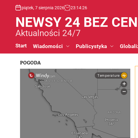
S
piątek, 7 sierpnia 2026
23
:
14
:
27
k
i
NEWSY 24 BEZ CE
p
t
Aktualności 24/7
o
c
Start
Wiadomości
Publicystyka
Globali
o
n
POGODA
t
e
n
t