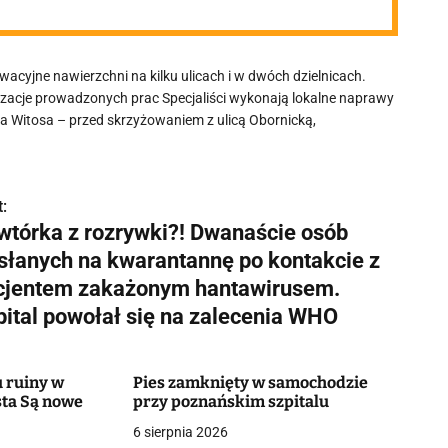
acyjne nawierzchni na kilku ulicach i w dwóch dzielnicach.
izacje prowadzonych prac Specjaliści wykonają lokalne naprawy
lica Witosa – przed skrzyżowaniem z ulicą Obornicką,
:
wtórka z rozrywki?! Dwanaście osób
słanych na kwarantannę po kontakcie z
cjentem zakażonym hantawirusem.
pital powołał się na zalecenia WHO
 ruiny w
Pies zamknięty w samochodzie
ta Są nowe
przy poznańskim szpitalu
6 sierpnia 2026