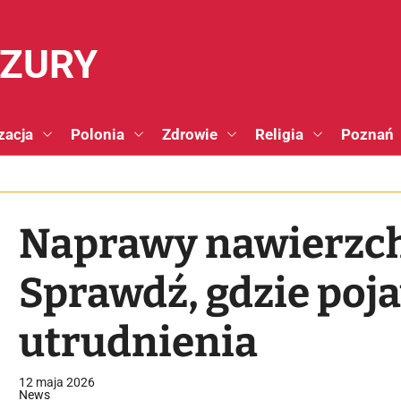
NZURY
zacja
Polonia
Zdrowie
Religia
Poznań
Naprawy nawierzch
Sprawdź, gdzie poja
utrudnienia
12 maja 2026
News