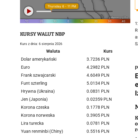
1
R
KURSY WALUT NBP
a
S
Kurs z dnia: 6 sierpnia 2026
Waluta
Kurs
Dolar amerykański
3.7236 PLN
Euro
4.2982 PLN
P
Frank szwajcarski
4.6049 PLN
Funt szterling
5.0134 PLN
Hrywna (Ukraina)
0.0831 PLN
I
i
Jen (Japonia)
0.02359 PLN
Korona czeska
0.1778 PLN
Korona norweska
0.3905 PLN
K
Lira turecka
0.0781 PLN
o
r
Yuan renminbi (Chiny)
0.5516 PLN