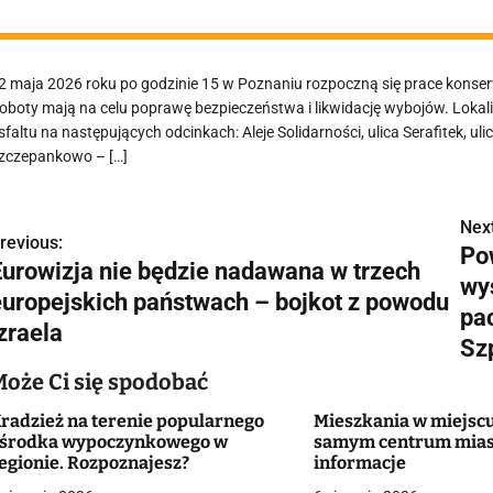
2 maja 2026 roku po godzinie 15 w Poznaniu rozpoczną się prace konserw
oboty mają na celu poprawę bezpieczeństwa i likwidację wybojów. Lokal
sfaltu na następujących odcinkach: Aleje Solidarności, ulica Serafitek, u
zczepankowo – […]
Next
N
revious:
Po
Eurowizja nie będzie nadawana w trzech
a
wy
europejskich państwach – bojkot z powodu
w
pa
zraela
Sz
Może Ci się spodobać
g
radzież na terenie popularnego
Mieszkania w miejscu
a
środka wypoczynkowego w
samym centrum mias
egionie. Rozpoznajesz?
informacje
c