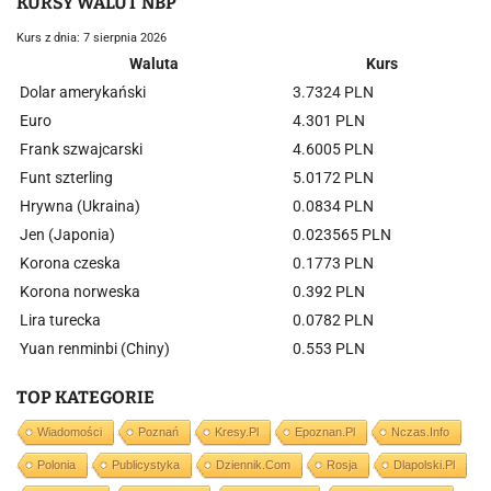
KURSY WALUT NBP
Kurs z dnia: 7 sierpnia 2026
Waluta
Kurs
Dolar amerykański
3.7324 PLN
Euro
4.301 PLN
Frank szwajcarski
4.6005 PLN
Funt szterling
5.0172 PLN
Hrywna (Ukraina)
0.0834 PLN
Jen (Japonia)
0.023565 PLN
Korona czeska
0.1773 PLN
Korona norweska
0.392 PLN
Lira turecka
0.0782 PLN
Yuan renminbi (Chiny)
0.553 PLN
TOP KATEGORIE
Wiadomości
Poznań
Kresy.pl
Epoznan.pl
Nczas.info
Polonia
Publicystyka
Dziennik.com
Rosja
Dlapolski.pl