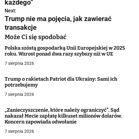
w
każdego”
Next:
i
Trump nie ma pojęcia, jak zawierać
g
transakcje
a
Może Ci się spodobać
c
Polska szóstą gospodarką Unii Europejskiej w 2025
roku. Wzrost ponad dwa razy szybszy niż w UE
j
7 sierpnia 2026
a
Trump o rakietach Patriot dla Ukrainy: Sami ich
w
potrzebujemy
7 sierpnia 2026
p
i
„Zanieczyszczenie, które należy ograniczyć”. Sąd
nakazał Mecie zapłatę kilkuset milionów dolarów.
s
Koncern zapowiada odwołanie
u
7 sierpnia 2026