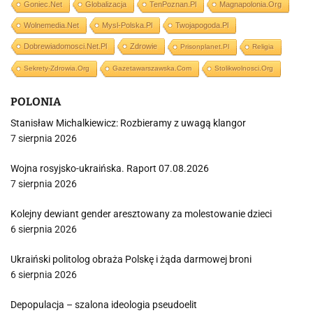
Goniec.net
Globalizacja
TenPoznan.pl
Magnapolonia.org
Wolnemedia.net
Mysl-Polska.pl
Twojapogoda.pl
Dobrewiadomosci.net.pl
Zdrowie
Prisonplanet.pl
Religia
Sekrety-Zdrowia.org
Gazetawarszawska.com
Stolikwolnosci.org
POLONIA
Stanisław Michalkiewicz: Rozbieramy z uwagą klangor
7 sierpnia 2026
Wojna rosyjsko-ukraińska. Raport 07.08.2026
7 sierpnia 2026
Kolejny dewiant gender aresztowany za molestowanie dzieci
6 sierpnia 2026
Ukraiński politolog obraża Polskę i żąda darmowej broni
6 sierpnia 2026
Depopulacja – szalona ideologia pseudoelit