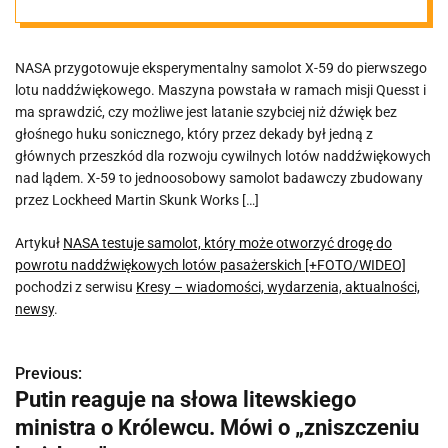
powrotu
NASA przygotowuje eksperymentalny samolot X-59 do pierwszego
naddźwiękowy
lotu naddźwiękowego. Maszyna powstała w ramach misji Quesst i
ma sprawdzić, czy możliwe jest latanie szybciej niż dźwięk bez
ch lotów
głośnego huku sonicznego, który przez dekady był jedną z
głównych przeszkód dla rozwoju cywilnych lotów naddźwiękowych
nad lądem. X-59 to jednoosobowy samolot badawczy zbudowany
pasażerskich
przez Lockheed Martin Skunk Works […]
[+FOTO/WIDEO]
Artykuł
NASA testuje samolot, który może otworzyć drogę do
powrotu naddźwiękowych lotów pasażerskich [+FOTO/WIDEO]
pochodzi z serwisu
Kresy – wiadomości, wydarzenia, aktualności,
newsy
.
Previous:
N
Putin reaguje na słowa litewskiego
a
ministra o Królewcu. Mówi o „zniszczeniu