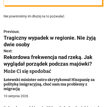
Nie powinniśmy im dłużej na to pozwalać.
Previous:
N
Tragiczny wypadek w regionie. Nie żyją
a
dwie osoby
w
Next:
Rekordowa frekwencja nad rzeką. Jak
i
wyglądał porządek podczas majówki?
g
Może Ci się spodobać
a
Łotewski minister ostro skrytykował Hiszpanię za
politykę imigracyjną, choć sam ma problemy z
c
migracją
j
10 sierpnia 2026
a