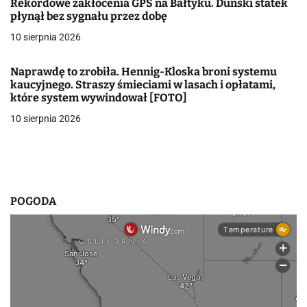
Rekordowe zakłócenia GPS na Bałtyku. Duński statek
płynął bez sygnału przez dobę
w
10 sierpnia 2026
p
i
Naprawdę to zrobiła. Hennig-Kloska broni systemu
kaucyjnego. Straszy śmieciami w lasach i opłatami,
s
które system wywindował [FOTO]
10 sierpnia 2026
u
POGODA