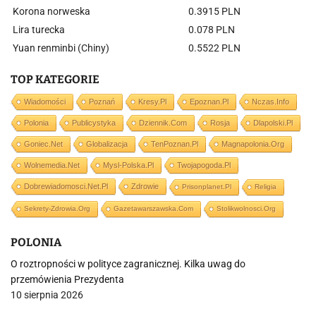
Korona norweska
0.3915 PLN
Lira turecka
0.078 PLN
Yuan renminbi (Chiny)
0.5522 PLN
TOP KATEGORIE
Wiadomości
Poznań
Kresy.pl
Epoznan.pl
Nczas.info
Polonia
Publicystyka
Dziennik.com
Rosja
Dlapolski.pl
Goniec.net
Globalizacja
TenPoznan.pl
Magnapolonia.org
Wolnemedia.net
Mysl-Polska.pl
Twojapogoda.pl
Dobrewiadomosci.net.pl
Zdrowie
Prisonplanet.pl
Religia
Sekrety-Zdrowia.org
Gazetawarszawska.com
Stolikwolnosci.org
POLONIA
O roztropności w polityce zagranicznej. Kilka uwag do
przemówienia Prezydenta
10 sierpnia 2026