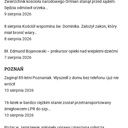
Zwierzchnik kościoła narodowego Ormian stanął przed sądem.
Sędzia odmówił orzeka…
9 sierpnia 2026
8 sierpnia Kościół wspomina św. Dominika. Założył zakon, który
miał bronić wiary…
8 sierpnia 2026
Bł. Edmund Bojanowski – prekursor opieki nad wiejskimi dziećmi
7 sierpnia 2026
POZNAŃ
Zaginął 85-letni Poznaniak. Wyszedł z domu bez telefonu i już nie
wrócił
10 sierpnia 2026
16-latek w bardzo ciężkim stanie został przetransportowany
śmigłowcem LPR do szp…
10 sierpnia 2026
Pożar w Janiszewie: spłonęły uprawy i maszyna rolnicza