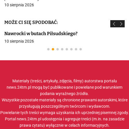
10 sierpnia 2026
MOŻE CI SIĘ SPODOBAĆ:
Nawrocki w butach Piłsudskiego?
10 sierpnia 2026
Materiały (treści, artykuły, zdjęcia, filmy) autorstwa portalu
news.24tm.pl mogą być publikowane i powielane pod warunkiem
podania wyraźnego źródła.
Wszystkie pozostałe materiały są chronione prawami autorskimi, które
przysługują poszczególnym twórcom i wydawcom.
Powielanie tych treści wymaga uzyskania ich uprzedniej pisemnej zgody.
Portal news.24tm.pl udostępnia i agreguje treści (m.in. na zasadzie
prawa cytatu) wyłącznie w celach informacyjnych.