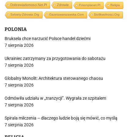
Dobrewiadomosci.net.pl
Zdrowie
Prisonplanet.pl
Religia
Sekrety-Zdrowia.org
Gazetawarszawska.com
Stolikwolnosci.org
POLONIA
Bruksela chce narzucić Polsce handel dziećmi
7 sierpnia 2026
Ukrainiec zatrzymany za przygotowania do sabotażu
7 sierpnia 2026
Globalny Monolit: Architektura sterowanego chaosu
7 sierpnia 2026
Odmówiła udziału w „tranzycji”. Wygrała ze szpitalem
7 sierpnia 2026
Spirala milczenia – dlaczego ludzie boją się mówić, co myślą
7 sierpnia 2026