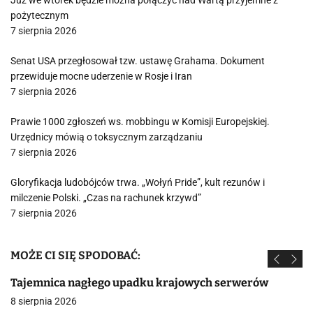
Już we wtorek będzie można połączyć nad Wartą przyjemne z
pożytecznym
7 sierpnia 2026
Senat USA przegłosował tzw. ustawę Grahama. Dokument
przewiduje mocne uderzenie w Rosje i Iran
7 sierpnia 2026
Prawie 1000 zgłoszeń ws. mobbingu w Komisji Europejskiej.
Urzędnicy mówią o toksycznym zarządzaniu
7 sierpnia 2026
Gloryfikacja ludobójców trwa. „Wołyń Pride”, kult rezunów i
milczenie Polski. „Czas na rachunek krzywd”
7 sierpnia 2026
MOŻE CI SIĘ SPODOBAĆ:
Tajemnica nagłego upadku krajowych serwerów
8 sierpnia 2026