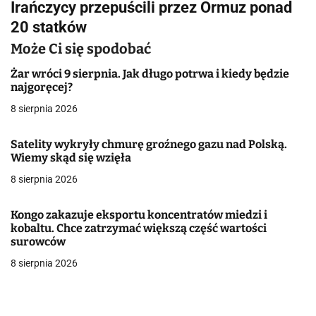
Irańczycy przepuścili przez Ormuz ponad
i
20 statków
g
Może Ci się spodobać
a
Żar wróci 9 sierpnia. Jak długo potrwa i kiedy będzie
najgoręcej?
c
8 sierpnia 2026
j
Satelity wykryły chmurę groźnego gazu nad Polską.
a
Wiemy skąd się wzięła
w
8 sierpnia 2026
p
Kongo zakazuje eksportu koncentratów miedzi i
i
kobaltu. Chce zatrzymać większą część wartości
surowców
s
8 sierpnia 2026
u