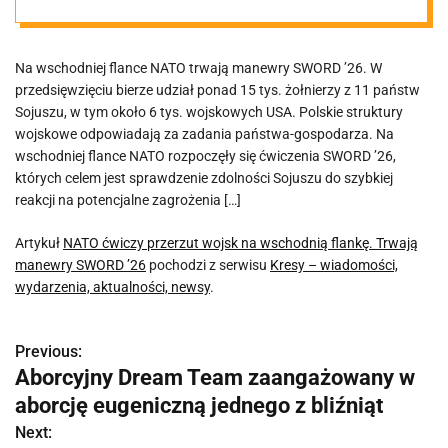
manewry
Na wschodniej flance NATO trwają manewry SWORD ’26. W
SWORD ’26
przedsięwzięciu bierze udział ponad 15 tys. żołnierzy z 11 państw
Sojuszu, w tym około 6 tys. wojskowych USA. Polskie struktury
wojskowe odpowiadają za zadania państwa-gospodarza. Na
wschodniej flance NATO rozpoczęły się ćwiczenia SWORD ’26,
których celem jest sprawdzenie zdolności Sojuszu do szybkiej
reakcji na potencjalne zagrożenia […]
Artykuł
NATO ćwiczy przerzut wojsk na wschodnią flankę. Trwają
manewry SWORD ’26
pochodzi z serwisu
Kresy – wiadomości,
wydarzenia, aktualności, newsy
.
Previous:
N
Aborcyjny Dream Team zaangażowany w
a
aborcję eugeniczną jednego z bliźniąt
w
Next: