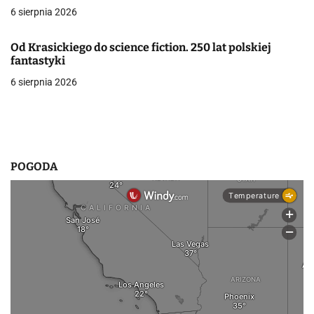
p
6 sierpnia 2026
i
Od Krasickiego do science fiction. 250 lat polskiej
s
fantastyki
6 sierpnia 2026
u
POGODA