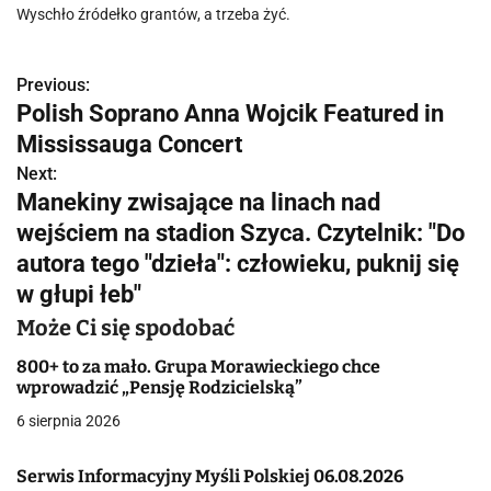
Wyschło źródełko grantów, a trzeba żyć.
Previous:
N
Polish Soprano Anna Wojcik Featured in
a
Mississauga Concert
w
Next:
Manekiny zwisające na linach nad
i
wejściem na stadion Szyca. Czytelnik: "Do
g
autora tego "dzieła": człowieku, puknij się
w głupi łeb"
a
Może Ci się spodobać
c
800+ to za mało. Grupa Morawieckiego chce
j
wprowadzić „Pensję Rodzicielską”
a
6 sierpnia 2026
w
Serwis Informacyjny Myśli Polskiej 06.08.2026