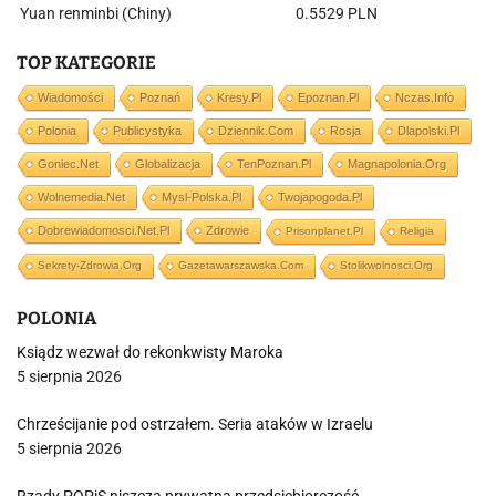
Yuan renminbi (Chiny)
0.5529 PLN
TOP KATEGORIE
Wiadomości
Poznań
Kresy.pl
Epoznan.pl
Nczas.info
Polonia
Publicystyka
Dziennik.com
Rosja
Dlapolski.pl
Goniec.net
Globalizacja
TenPoznan.pl
Magnapolonia.org
Wolnemedia.net
Mysl-Polska.pl
Twojapogoda.pl
Dobrewiadomosci.net.pl
Zdrowie
Prisonplanet.pl
Religia
Sekrety-Zdrowia.org
Gazetawarszawska.com
Stolikwolnosci.org
POLONIA
Ksiądz wezwał do rekonkwisty Maroka
5 sierpnia 2026
Chrześcijanie pod ostrzałem. Seria ataków w Izraelu
5 sierpnia 2026