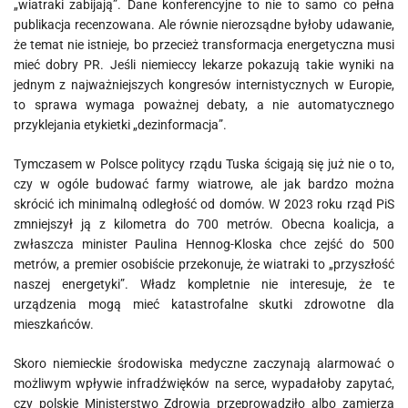
„wiatraki zabijają”. Dane konferencyjne to nie to samo co pełna
publikacja recenzowana. Ale równie nierozsądne byłoby udawanie,
że temat nie istnieje, bo przecież transformacja energetyczna musi
mieć dobry PR. Jeśli niemieccy lekarze pokazują takie wyniki na
jednym z najważniejszych kongresów internistycznych w Europie,
to sprawa wymaga poważnej debaty, a nie automatycznego
przyklejania etykietki „dezinformacja”.
Tymczasem w Polsce politycy rządu Tuska ścigają się już nie o to,
czy w ogóle budować farmy wiatrowe, ale jak bardzo można
skrócić ich minimalną odległość od domów. W 2023 roku rząd PiS
zmniejszył ją z kilometra do 700 metrów. Obecna koalicja, a
zwłaszcza minister Paulina Hennog-Kloska chce zejść do 500
metrów, a premier osobiście przekonuje, że wiatraki to „przyszłość
naszej energetyki”. Władz kompletnie nie interesuje, że te
urządzenia mogą mieć katastrofalne skutki zdrowotne dla
mieszkańców.
Skoro niemieckie środowiska medyczne zaczynają alarmować o
możliwym wpływie infradźwięków na serce, wypadałoby zapytać,
czy polskie Ministerstwo Zdrowia przeprowadziło albo zamierza