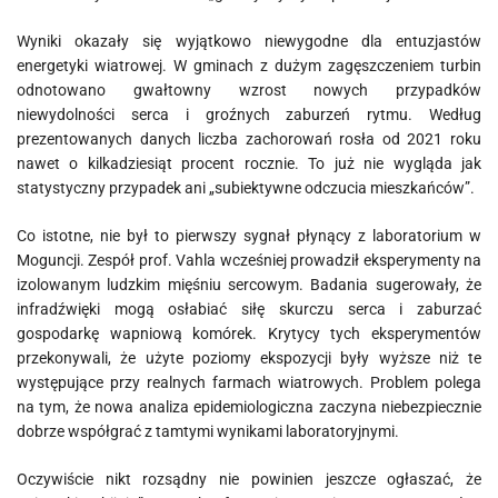
Wyniki okazały się wyjątkowo niewygodne dla entuzjastów
energetyki wiatrowej. W gminach z dużym zagęszczeniem turbin
odnotowano gwałtowny wzrost nowych przypadków
niewydolności serca i groźnych zaburzeń rytmu. Według
prezentowanych danych liczba zachorowań rosła od 2021 roku
nawet o kilkadziesiąt procent rocznie. To już nie wygląda jak
statystyczny przypadek ani „subiektywne odczucia mieszkańców”.
Co istotne, nie był to pierwszy sygnał płynący z laboratorium w
Moguncji. Zespół prof. Vahla wcześniej prowadził eksperymenty na
izolowanym ludzkim mięśniu sercowym. Badania sugerowały, że
infradźwięki mogą osłabiać siłę skurczu serca i zaburzać
gospodarkę wapniową komórek. Krytycy tych eksperymentów
przekonywali, że użyte poziomy ekspozycji były wyższe niż te
występujące przy realnych farmach wiatrowych. Problem polega
na tym, że nowa analiza epidemiologiczna zaczyna niebezpiecznie
dobrze współgrać z tamtymi wynikami laboratoryjnymi.
Oczywiście nikt rozsądny nie powinien jeszcze ogłaszać, że