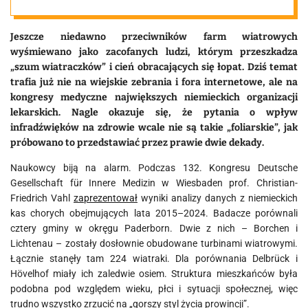
Jeszcze niedawno przeciwników farm wiatrowych
wyśmiewano jako zacofanych ludzi, którym przeszkadza
„szum wiatraczków” i cień obracających się łopat. Dziś temat
trafia już nie na wiejskie zebrania i fora internetowe, ale na
kongresy medyczne największych niemieckich organizacji
lekarskich. Nagle okazuje się, że pytania o wpływ
infradźwięków na zdrowie wcale nie są takie „foliarskie”, jak
próbowano to przedstawiać przez prawie dwie dekady.
Naukowcy biją na alarm. Podczas 132. Kongresu
Deutsche
Gesellschaft für Innere Medizin
w
Wiesbaden
prof.
Christian-
Friedrich Vahl
zaprezentował
wyniki analizy danych z niemieckich
kas chorych obejmujących lata 2015–2024. Badacze porównali
cztery gminy w okręgu Paderborn. Dwie z nich – Borchen i
Lichtenau – zostały dosłownie obudowane turbinami wiatrowymi.
Łącznie stanęły tam 224 wiatraki. Dla porównania Delbrück i
Hövelhof miały ich zaledwie osiem. Struktura mieszkańców była
podobna pod względem wieku, płci i sytuacji społecznej, więc
trudno wszystko zrzucić na „gorszy styl życia prowincji”.