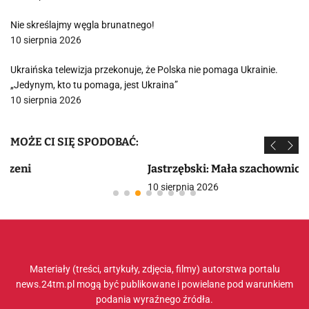
Nie skreślajmy węgla brunatnego!
10 sierpnia 2026
Ukraińska telewizja przekonuje, że Polska nie pomaga Ukrainie.
„Jedynym, kto tu pomaga, jest Ukraina”
10 sierpnia 2026
MOŻE CI SIĘ SPODOBAĆ:
Jastrzębski: Mała szachownica prezydenta Serbii
10 sierpnia 2026
Materiały (treści, artykuły, zdjęcia, filmy) autorstwa portalu
news.24tm.pl mogą być publikowane i powielane pod warunkiem
podania wyraźnego źródła.