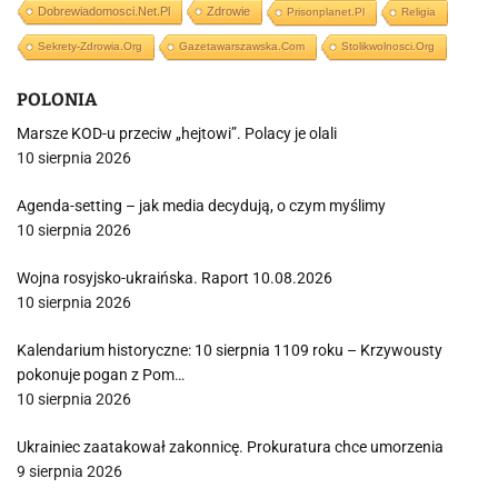
Dobrewiadomosci.net.pl
Zdrowie
Prisonplanet.pl
Religia
Sekrety-Zdrowia.org
Gazetawarszawska.com
Stolikwolnosci.org
POLONIA
Marsze KOD-u przeciw „hejtowi”. Polacy je olali
10 sierpnia 2026
Agenda-setting – jak media decydują, o czym myślimy
10 sierpnia 2026
Wojna rosyjsko-ukraińska. Raport 10.08.2026
10 sierpnia 2026
Kalendarium historyczne: 10 sierpnia 1109 roku – Krzywousty
pokonuje pogan z Pom…
10 sierpnia 2026
Ukrainiec zaatakował zakonnicę. Prokuratura chce umorzenia
9 sierpnia 2026