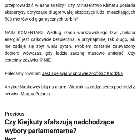
przeprowadzić własne analizy? Czy Ministerstwo Klimatu posiada
ekspertyzy dotyczące długotrwałej ekspozycji ludzi mieszkających
500 metrów od gigantycznych turbin?
NASZ KOMENTARZ: Według rządu warszawskiego tzw. „zielona
energia” jest całkowicie bezpieczna, a przynajmniej tak długo, jak
nie zadaje się zbyt wielu pytań. Problem zostanie zauważony
dopiero wówczas, gdy ludzie zaczną masowo umierać. Czy
jesteśmy zdziwieni? NIE.
Polecamy również:
Jest apelacja w sprawie zoofilki z Kłodzka
Artykuł
Naukowcy biją na alarm. Wiatraki szkodzą sercu
pochodzi z
serwisu
Magna Polonia
.
Previous:
N
Czy Kiejkuty sfałszują nadchodzące
a
wybory parlamentarne?
w
Next: