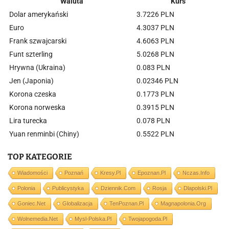
Waluta
Kurs
Dolar amerykański
3.7226 PLN
Euro
4.3037 PLN
Frank szwajcarski
4.6063 PLN
Funt szterling
5.0268 PLN
Hrywna (Ukraina)
0.083 PLN
Jen (Japonia)
0.02346 PLN
Korona czeska
0.1773 PLN
Korona norweska
0.3915 PLN
Lira turecka
0.078 PLN
Yuan renminbi (Chiny)
0.5522 PLN
TOP KATEGORIE
Wiadomości
Poznań
Kresy.pl
Epoznan.pl
Nczas.info
Polonia
Publicystyka
Dziennik.com
Rosja
Dlapolski.pl
Goniec.net
Globalizacja
TenPoznan.pl
Magnapolonia.org
Wolnemedia.net
Mysl-Polska.pl
Twojapogoda.pl