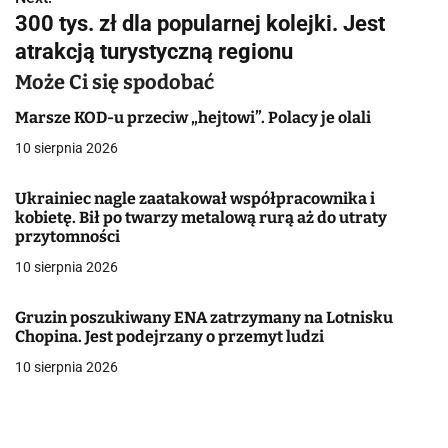
300 tys. zł dla popularnej kolejki. Jest
i
atrakcją turystyczną regionu
g
Może Ci się spodobać
a
Marsze KOD-u przeciw „hejtowi”. Polacy je olali
c
10 sierpnia 2026
j
Ukrainiec nagle zaatakował współpracownika i
kobietę. Bił po twarzy metalową rurą aż do utraty
a
przytomności
w
10 sierpnia 2026
p
Gruzin poszukiwany ENA zatrzymany na Lotnisku
i
Chopina. Jest podejrzany o przemyt ludzi
10 sierpnia 2026
s
u