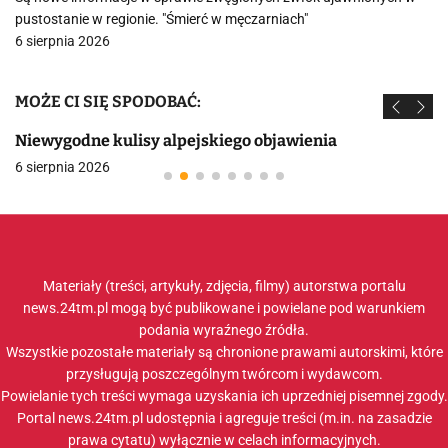
pustostanie w regionie. "Śmierć w męczarniach"
6 sierpnia 2026
MOŻE CI SIĘ SPODOBAĆ:
Niewygodne kulisy alpejskiego objawienia
6 sierpnia 2026
Materiały (treści, artykuły, zdjęcia, filmy) autorstwa portalu
news.24tm.pl mogą być publikowane i powielane pod warunkiem
podania wyraźnego źródła.
Wszystkie pozostałe materiały są chronione prawami autorskimi, które
przysługują poszczególnym twórcom i wydawcom.
Powielanie tych treści wymaga uzyskania ich uprzedniej pisemnej zgody.
Portal news.24tm.pl udostępnia i agreguje treści (m.in. na zasadzie
prawa cytatu) wyłącznie w celach informacyjnych.