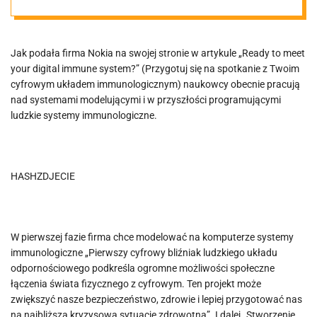
odpornościowe
ludzi przez sieci
Jak podała firma Nokia na swojej stronie w artykule „Ready to meet
your digital immune system?” (Przygotuj się na spotkanie z Twoim
cyfrowym układem immunologicznym) naukowcy obecnie pracują
mobilne.
nad systemami modelującymi i w przyszłości programującymi
ludzkie systemy immunologiczne.
HASHZDJECIE
W pierwszej fazie firma chce modelować na komputerze systemy
immunologiczne „Pierwszy cyfrowy bliźniak ludzkiego układu
odpornościowego podkreśla ogromne możliwości społeczne
łączenia świata fizycznego z cyfrowym. Ten projekt może
zwiększyć nasze bezpieczeństwo, zdrowie i lepiej przygotować nas
na najbliższą kryzysową sytuację zdrowotną”. I dalej „Stworzenie