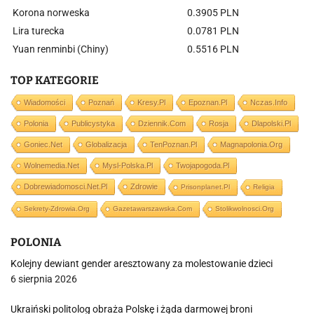
Korona norweska
0.3905 PLN
Lira turecka
0.0781 PLN
Yuan renminbi (Chiny)
0.5516 PLN
TOP KATEGORIE
Wiadomości
Poznań
Kresy.pl
Epoznan.pl
Nczas.info
Polonia
Publicystyka
Dziennik.com
Rosja
Dlapolski.pl
Goniec.net
Globalizacja
TenPoznan.pl
Magnapolonia.org
Wolnemedia.net
Mysl-Polska.pl
Twojapogoda.pl
Dobrewiadomosci.net.pl
Zdrowie
Prisonplanet.pl
Religia
Sekrety-Zdrowia.org
Gazetawarszawska.com
Stolikwolnosci.org
POLONIA
Kolejny dewiant gender aresztowany za molestowanie dzieci
6 sierpnia 2026
Ukraiński politolog obraża Polskę i żąda darmowej broni