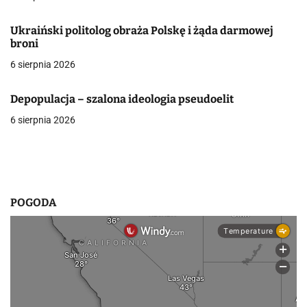
j
Ukraiński politolog obraża Polskę i żąda darmowej
a
broni
w
6 sierpnia 2026
p
Depopulacja – szalona ideologia pseudoelit
i
6 sierpnia 2026
s
u
POGODA