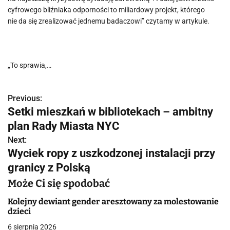
cyfrowego bliźniaka odporności to miliardowy projekt, którego
nie da się zrealizować jednemu badaczowi” czytamy w artykule.
„To sprawia,…
Previous:
N
Setki mieszkań w bibliotekach – ambitny
a
plan Rady Miasta NYC
w
Next:
Wyciek ropy z uszkodzonej instalacji przy
i
granicy z Polską
g
Może Ci się spodobać
a
Kolejny dewiant gender aresztowany za molestowanie
dzieci
c
6 sierpnia 2026