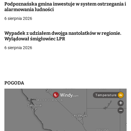
Podpoznańska gmina inwestuje w system ostrzegania i
w
alarmowania ludności
6 sierpnia 2026
p
i
Wypadek z udziałem dwojga nastolatków w regionie.
Wylądował śmigłowiec LPR
s
6 sierpnia 2026
u
POGODA