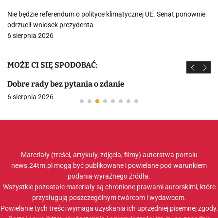
Nie będzie referendum o polityce klimatycznej UE. Senat ponownie
odrzucił wniosek prezydenta
6 sierpnia 2026
MOŻE CI SIĘ SPODOBAĆ:
Dobre rady bez pytania o zdanie
6 sierpnia 2026
Materiały (treści, artykuły, zdjęcia, filmy) autorstwa portalu
news.24tm.pl mogą być publikowane i powielane pod warunkiem
podania wyraźnego źródła.
Wszystkie pozostałe materiały są chronione prawami autorskimi, które
przysługują poszczególnym twórcom i wydawcom.
Powielanie tych treści wymaga uzyskania ich uprzedniej pisemnej zgody.