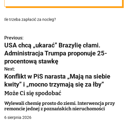
poznańskiej
Ile trzeba zapłacić za nocleg?
uczelni. "Czy
studia w
Previous:
N
USA chcą „ukarać” Brazylię cłami.
a
Administracja Trumpa proponuje 25-
Poznaniu stały
w
procentową stawkę
się opcją
Next:
i
Konflikt w PiS narasta „Mają na siebie
g
kwity” i „mocno trzymają się za łby”
jedynie dla
a
Może Ci się spodobać
bogatych?"
c
Wylewali chemię prosto do ziemi. Interwencja przy
remoncie jednej z poznańskich nieruchomości
j
6 sierpnia 2026
a