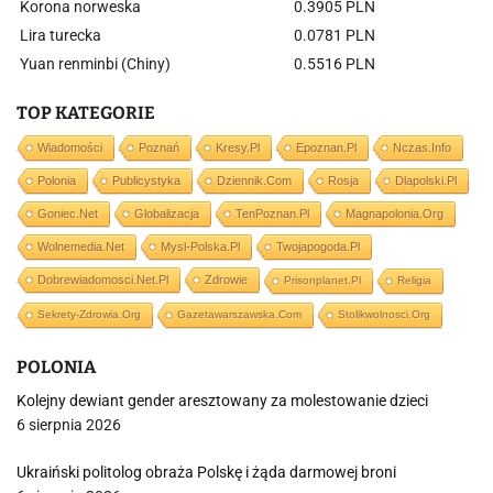
Korona norweska
0.3905 PLN
Lira turecka
0.0781 PLN
Yuan renminbi (Chiny)
0.5516 PLN
TOP KATEGORIE
Wiadomości
Poznań
Kresy.pl
Epoznan.pl
Nczas.info
Polonia
Publicystyka
Dziennik.com
Rosja
Dlapolski.pl
Goniec.net
Globalizacja
TenPoznan.pl
Magnapolonia.org
Wolnemedia.net
Mysl-Polska.pl
Twojapogoda.pl
Dobrewiadomosci.net.pl
Zdrowie
Prisonplanet.pl
Religia
Sekrety-Zdrowia.org
Gazetawarszawska.com
Stolikwolnosci.org
POLONIA
Kolejny dewiant gender aresztowany za molestowanie dzieci
6 sierpnia 2026
Ukraiński politolog obraża Polskę i żąda darmowej broni