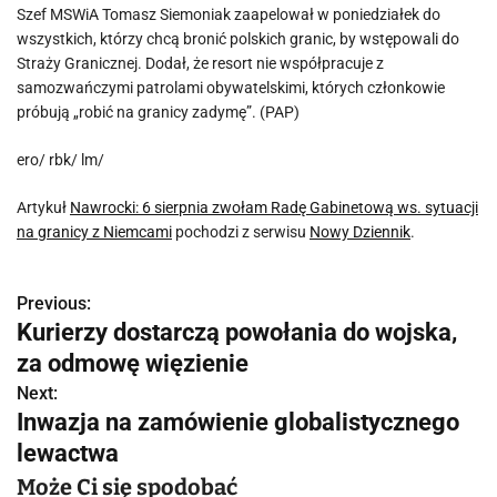
Szef MSWiA Tomasz Siemoniak zaapelował w poniedziałek do
wszystkich, którzy chcą bronić polskich granic, by wstępowali do
Straży Granicznej. Dodał, że resort nie współpracuje z
samozwańczymi patrolami obywatelskimi, których członkowie
próbują „robić na granicy zadymę”. (PAP)
ero/ rbk/ lm/
Artykuł
Nawrocki: 6 sierpnia zwołam Radę Gabinetową ws. sytuacji
na granicy z Niemcami
pochodzi z serwisu
Nowy Dziennik
.
Previous:
N
Kurierzy dostarczą powołania do wojska,
a
za odmowę więzienie
w
Next:
Inwazja na zamówienie globalistycznego
i
lewactwa
g
Może Ci się spodobać