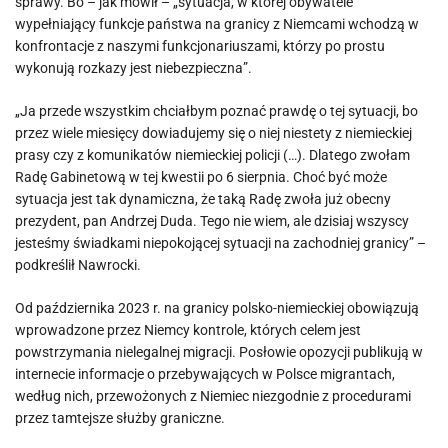
sprawy. Bo – jak mówił – „sytuacja, w której obywatele
wypełniający funkcje państwa na granicy z Niemcami wchodzą w
konfrontacje z naszymi funkcjonariuszami, którzy po prostu
wykonują rozkazy jest niebezpieczna”.
„Ja przede wszystkim chciałbym poznać prawdę o tej sytuacji, bo
przez wiele miesięcy dowiadujemy się o niej niestety z niemieckiej
prasy czy z komunikatów niemieckiej policji (…). Dlatego zwołam
Radę Gabinetową w tej kwestii po 6 sierpnia. Choć być może
sytuacja jest tak dynamiczna, że taką Radę zwoła już obecny
prezydent, pan Andrzej Duda. Tego nie wiem, ale dzisiaj wszyscy
jesteśmy świadkami niepokojącej sytuacji na zachodniej granicy” –
podkreślił Nawrocki.
Od października 2023 r. na granicy polsko-niemieckiej obowiązują
wprowadzone przez Niemcy kontrole, których celem jest
powstrzymania nielegalnej migracji. Posłowie opozycji publikują w
internecie informacje o przebywających w Polsce migrantach,
według nich, przewożonych z Niemiec niezgodnie z procedurami
przez tamtejsze służby graniczne.