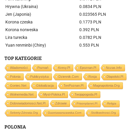
Hrywna (Ukraina)
0.0834 PLN
Jen (Japonia)
0.023565 PLN
Korona czeska
0.1773 PLN
Korona norweska
0.392 PLN
Lira turecka
0.0782 PLN
Yuan renminbi (Chiny)
0.553 PLN
TOP KATEGORIE
Wiadomości
Poznań
Kresy.pl
Epoznan.pl
Nczas.info
Polonia
Publicystyka
Dziennik.com
Rosja
Dlapolski.pl
Goniec.net
Globalizacja
TenPoznan.pl
Magnapolonia.org
Wolnemedia.net
Mysl-Polska.pl
Twojapogoda.pl
Dobrewiadomosci.net.pl
Zdrowie
Prisonplanet.pl
Religia
Sekrety-Zdrowia.org
Gazetawarszawska.com
Stolikwolnosci.org
POLONIA