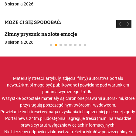
8 sierpnia 2026
MOŻE CI SIĘ SPODOBAĆ:
Zimny prysznic na złote emocje
8 sierpnia 2026
Materiały (treści, artykuły, zdjęcia, filmy) autorstwa portalu
news.24tm.pl mogą być publikowane i powielane pod warunkiem
podania wyraźnego źródła.
Wszystkie pozostałe materiały są chronione prawami autorskimi, które
przysługują poszczególnym twórcom i wydawcom.
Powielanie tych treści wymaga uzyskania ich uprzedniej pisemnej zgody.
Portal news.24tm.pl udostępnia i agreguje treści (m.in. na zasadzie
prawa cytatu) wyłącznie w celach informacyjnych.
Nie bierzemy odpowiedzialności za treści artykułów poszczególnych