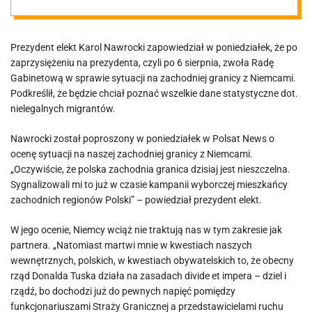
sytuacji na
Prezydent elekt Karol Nawrocki zapowiedział w poniedziałek, że po
granicy z
zaprzysiężeniu na prezydenta, czyli po 6 sierpnia, zwoła Radę
Gabinetową w sprawie sytuacji na zachodniej granicy z Niemcami.
Niemcami
Podkreślił, że będzie chciał poznać wszelkie dane statystyczne dot.
nielegalnych migrantów.
Nawrocki został poproszony w poniedziałek w Polsat News o
ocenę sytuacji na naszej zachodniej granicy z Niemcami.
„Oczywiście, że polska zachodnia granica dzisiaj jest nieszczelna.
Sygnalizowali mi to już w czasie kampanii wyborczej mieszkańcy
zachodnich regionów Polski” – powiedział prezydent elekt.
W jego ocenie, Niemcy wciąż nie traktują nas w tym zakresie jak
partnera. „Natomiast martwi mnie w kwestiach naszych
wewnętrznych, polskich, w kwestiach obywatelskich to, że obecny
rząd Donalda Tuska działa na zasadach divide et impera – dziel i
rządź, bo dochodzi już do pewnych napięć pomiędzy
funkcjonariuszami Straży Granicznej a przedstawicielami ruchu