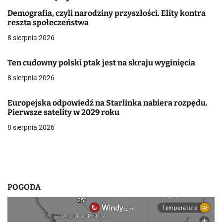
a
Demografia, czyli narodziny przyszłości. Elity kontra
reszta społeczeństwa
c
8 sierpnia 2026
j
Ten cudowny polski ptak jest na skraju wyginięcia
a
8 sierpnia 2026
w
p
Europejska odpowiedź na Starlinka nabiera rozpędu.
Pierwsze satelity w 2029 roku
i
8 sierpnia 2026
s
u
POGODA