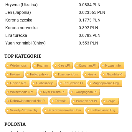
Hrywna (Ukraina)
0.0834 PLN
Jen (Japonia)
0.023565 PLN
Korona czeska
0.1773 PLN
Korona norweska
0.392 PLN
Lira turecka
0.0782 PLN
Yuan renminbi (Chiny)
0.553 PLN
TOP KATEGORIE
Wiadomości
Poznań
Kresy.pl
Epoznan.pl
Nczas.info
Polonia
Publicystyka
Dziennik.com
Rosja
Dlapolski.pl
Goniec.net
Globalizacja
TenPoznan.pl
Magnapolonia.org
Wolnemedia.net
Mysl-Polska.pl
Twojapogoda.pl
Dobrewiadomosci.net.pl
Zdrowie
Prisonplanet.pl
Religia
Sekrety-Zdrowia.org
Gazetawarszawska.com
Stolikwolnosci.org
POLONIA