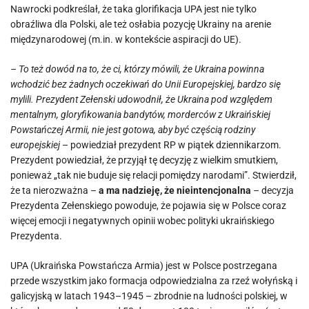
Nawrocki podkreślał, że taka glorifikacja UPA jest nie tylko
obraźliwa dla Polski, ale też osłabia pozycję Ukrainy na arenie
międzynarodowej (m.in. w kontekście aspiracji do UE).
– To też dowód na to, że ci, którzy mówili, że Ukraina powinna
wchodzić bez żadnych oczekiwań do Unii Europejskiej, bardzo się
mylili. Prezydent Zełenski udowodnił, że Ukraina pod względem
mentalnym, gloryfikowania bandytów, morderców z Ukraińskiej
Powstańczej Armii, nie jest gotowa, aby być częścią rodziny
europejskiej
– powiedział prezydent RP w piątek dziennikarzom.
Prezydent powiedział, że przyjął tę decyzję z wielkim smutkiem,
ponieważ „tak nie buduje się relacji pomiędzy narodami”. Stwierdził,
że ta nierozważna –
a ma nadzieję, że nieintencjonalna
– decyzja
Prezydenta Zełenskiego powoduje, że pojawia się w Polsce coraz
więcej emocji i negatywnych opinii wobec polityki ukraińskiego
Prezydenta.
UPA (Ukraińska Powstańcza Armia) jest w Polsce postrzegana
przede wszystkim jako formacja odpowiedzialna za rzeź wołyńską i
galicyjską w latach 1943–1945 – zbrodnie na ludności polskiej, w