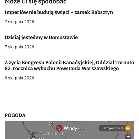
Może Ci się spodobać
a
Imperiów nie budują święci – zamek Rabsztyn
c
7 sierpnia 2026
j
Dzisiaj jesteśmy w Domostawie
a
7 sierpnia 2026
w
Z życia Kongresu Polonii Kanadyjskiej, Oddział Toronto
p
82. rocznica wybuchu Powstania Warszawskiego
6 sierpnia 2026
i
s
u
POGODA