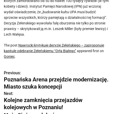
których zamordowano od 50 do nawet 100 tysięcy cywilów (w tym
kobiety i dzieci). Instytut Pamięci Narodowej (IPN) już wczoraj
wydał oświadczenie, że „budowanie kultu UPA musi budzić
sprzeciw wszystkich, którzy pamiętają o działalności tej formacji”.
Decyzja Zełenskiego wywołała falę oburzenia nie tylko po stronie
prawicy – skrytykowali ją m.in. Leszek Miller (były premier lewicy) i
Lech Wałęsa.
The post
Nawrocki krytykuje decyzję Zełeńskiego – zaproponuje
kapitule odebranie Zełeńskiemu “Orła Białego”
appeared first on
Goniec
.
Previous:
N
Poznańska Arena przejdzie modernizację.
a
Miasto szuka koncepcji
w
Next:
Kolejne zamknięcia przejazdów
i
kolejowych w Poznaniu!
g