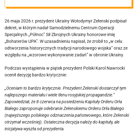
zaproponuje
26 maja 2026 r. prezydent Ukrainy Wołodymyr Zełenski podpisał
kapitule
dekret, w którym nadał Samodzielnemu Centrum Operacji
Specjalnych „Północ” Sił Zbrojnych Ukrainy honorowe imię
odebranie
„Bohaterów UPA”. W uzasadnieniu napisał, że zrobił to „w celu
odtworzenia historycznych tradycji narodowego wojska” oraz ze
względu na „wzorowe wykonywanie zadań” w obronie Ukrainy.
Zełeńskiemu
Podczas wystąpienia w piątek prezydent Polski Karol Nawrocki
“Orła Białego”
ocenił decyzję bardzo krytycznie:
„Oceniam to bardzo krytycznie. Prezydent Zełenski dostarczył tym
najlepszego materiału i wiele tlenu rosyjskiej propagandzie.”
Zapowiedział, że 8 czerwca na posiedzeniu Kapituły Orderu Orła
Białego zaproponuje odebranie Zełenskiemu Orderu Orła Białego
(najwyższego polskiego odznaczenia państwowego, które Zełenski
otrzymał wcześniej). Ostateczna decyzja należy do kapituły, ale
inicjatywa wyszła od prezydenta.