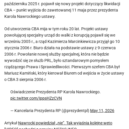
październiku 2025 r. pojawił się nowy projekt dotyczący likwidacji
CBA – punkt wyjścia do zawetowanej 11 maja przez prezydenta
Karola Nawrockiego ustawy.
Od utworzenia CBA mija w tym roku 20 lat. Projekt ustawy
powołującej specjalny urząd do walki z korupcją pojawił się we
wrześniu 2005 r., a rząd Kazimierza Marcinkiewicza przyjął go 10
stycznia 2006 r. Biuro działa na podstawie ustawy z 9 czerwca
2006 r. Powołanie nowej służby specjalnej, która nie będzie
wywodzić się ze służb PRL, było sztandarowym pomysłem
rządzącego Prawa i Sprawiedliwości. Pierwszym szefem CBA był
Mariusz Kamiński, który kierował Biurem od wejścia w życie ustawy
o CBA 3 sierpnia 2006 r.
Oświadczenie Prezydenta RP Karola Nawrockiego.
pic.twitter.com/IppsHZzCVN
— Kancelaria Prezydenta RP (@prezydentpl)
May 11, 2026
Artykuł
Nawrocki powiedział „nie”. Tak wyjaśnia kolejne weto