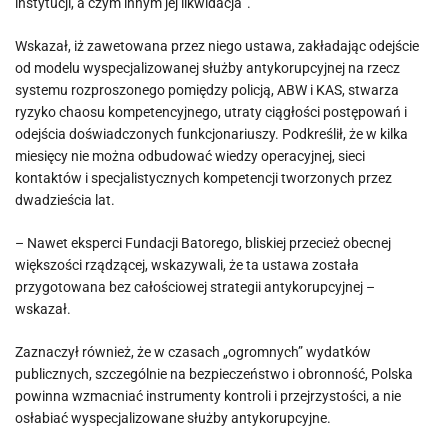
instytucji, a czym innym jej likwidacja”.
Wskazał, iż zawetowana przez niego ustawa, zakładając odejście
od modelu wyspecjalizowanej służby antykorupcyjnej na rzecz
systemu rozproszonego pomiędzy policją, ABW i KAS, stwarza
ryzyko chaosu kompetencyjnego, utraty ciągłości postępowań i
odejścia doświadczonych funkcjonariuszy. Podkreślił, że w kilka
miesięcy nie można odbudować wiedzy operacyjnej, sieci
kontaktów i specjalistycznych kompetencji tworzonych przez
dwadzieścia lat.
– Nawet eksperci Fundacji Batorego, bliskiej przecież obecnej
większości rządzącej, wskazywali, że ta ustawa została
przygotowana bez całościowej strategii antykorupcyjnej –
wskazał.
Zaznaczył również, że w czasach „ogromnych” wydatków
publicznych, szczególnie na bezpieczeństwo i obronność, Polska
powinna wzmacniać instrumenty kontroli i przejrzystości, a nie
osłabiać wyspecjalizowane służby antykorupcyjne.