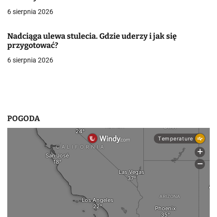
p
6 sierpnia 2026
i
s
Nadciąga ulewa stulecia. Gdzie uderzy i jak się
przygotować?
u
6 sierpnia 2026
POGODA