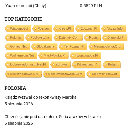
Yuan renminbi (Chiny)
0.5529 PLN
TOP KATEGORIE
Wiadomości
Poznań
Kresy.pl
Epoznan.pl
Nczas.info
Polonia
Publicystyka
Dziennik.com
Rosja
Dlapolski.pl
Goniec.net
Globalizacja
TenPoznan.pl
Magnapolonia.org
Wolnemedia.net
Mysl-Polska.pl
Twojapogoda.pl
Dobrewiadomosci.net.pl
Zdrowie
Prisonplanet.pl
Religia
Sekrety-Zdrowia.org
Gazetawarszawska.com
Stolikwolnosci.org
POLONIA
Ksiądz wezwał do rekonkwisty Maroka
5 sierpnia 2026
Chrześcijanie pod ostrzałem. Seria ataków w Izraelu
5 sierpnia 2026