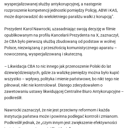
wyspecjalizowanej służby antykorupcyjnej, a następnie
rozproszenie kompetencji jednostki pomiędzy Policję, ABW i KAS,
może doprowadzić do wieloletniego paraliżu walki z korupcją”.
Prezydent Karol Nawrocki, uzasadniając swoją decyzję w filmie
opublikowanym na profilu Kancelarii Prezydenta na X, zaznaczył,
że CBA było pierwszą służbą zbudowaną od podstaw w wolnej
Polsce, niezwiązaną z przeszłością komunistycznego aparatu –
nowoczesną, wyspecjalizowaną i skuteczną.
– Likwidacja CBA to nic innego jak przenoszenie Polski do lat
dziewięćdziesiątych, gdzie za walizkę pieniędzy można było kupić
wszystko – wpływy, polityka i mienie państwowe, bo nikt tego nie
pilnował, nikt nie kontrolował. Dlatego zdecydowałem o
zawetowaniu ustawy likwidującej Centralne Biuro Antykorupcyjne –
podkreślił.
Nawrocki zaznaczył, że nie jest przeciwny reformom i każda
instytucja państwa może i powinna podlegać kontroli i zmianom.
Podkreślił jednak, że „czym innym jest zwiększenie efektywności