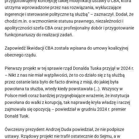
przygotowujemy koncepcję takiej modyfikacji ustawy o CBA, która
utrzyma wprowadzone przez nas rozwiązania, wykluczające
ingerencje i sterowanie polityczne tą służbą” – zaznaczył. Dodał, że
chodzi m.in. o wzmocnienie statusu prawnego, niezależności i
apolityczności szefa CBA oraz profesjonalny dobór i przygotowanie
funkcjonariuszy do realizacji zadań.
Zapowiedź likwidacji CBA została wpisana do umowy koalicyjnej
obecnego rządu.
Pierwszy projekt w tej sprawie rząd Donalda Tuska przyjął w 2024 r.
– Nikt z nas nie miał wątpliwości, że to co działo się z tą służbą
przez ostanie lata było de facto drwiną z misji, do jakiej była
powołana ta służba, wtedy kiedy powstawała (…). Wszyscy w
Polsce mieli coraz bardziej przygnębiające wrażenie, że instytucja
powołana do walki z korupcją, tak naprawdę kryła władzę i raczej
zajmowała się opozycją – powiedział w grudniu 2024 r. premier
Donald Tusk.
Ówczesny prezydent Andrzej Duda powiedział, że nie podpisze
ustawy. Rządowy projekt nie trafił ostatecznie do Sejmu, a w