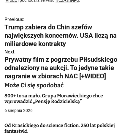
[VIDEO]
pochodzi z serwisu
NCZAS.INFO
.
Previous:
N
Trump zabiera do Chin szefów
a
największych koncernów. USA liczą na
w
miliardowe kontrakty
Next:
i
Prywatny film z pogrzebu Piłsudskiego
g
odnaleziony na aukcji. To jedyne takie
nagranie w zbiorach NAC [+WIDEO]
a
Może Ci się spodobać
c
800+ to za mało. Grupa Morawieckiego chce
j
wprowadzić „Pensję Rodzicielską”
a
6 sierpnia 2026
w
Od Krasickiego do science fiction. 250 lat polskiej
fantastyki