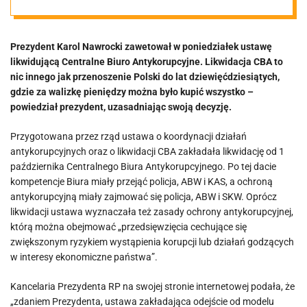
kolejne weto
Prezydent Karol Nawrocki zawetował w poniedziałek ustawę
[VIDEO]
likwidującą Centralne Biuro Antykorupcyjne. Likwidacja CBA to
nic innego jak przenoszenie Polski do lat dziewięćdziesiątych,
gdzie za walizkę pieniędzy można było kupić wszystko –
powiedział prezydent, uzasadniając swoją decyzję.
Przygotowana przez rząd ustawa o koordynacji działań
antykorupcyjnych oraz o likwidacji CBA zakładała likwidację od 1
października Centralnego Biura Antykorupcyjnego. Po tej dacie
kompetencje Biura miały przejąć policja, ABW i KAS, a ochroną
antykorupcyjną miały zajmować się policja, ABW i SKW. Oprócz
likwidacji ustawa wyznaczała też zasady ochrony antykorupcyjnej,
którą można obejmować „przedsięwzięcia cechujące się
zwiększonym ryzykiem wystąpienia korupcji lub działań godzących
w interesy ekonomiczne państwa”.
Kancelaria Prezydenta RP na swojej stronie internetowej podała, że
„zdaniem Prezydenta, ustawa zakładająca odejście od modelu