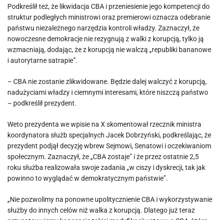
Podkreślił też, że likwidacja CBA i przeniesienie jego kompetencji do
struktur podległych ministrowi oraz premierowi oznacza odebranie
państwu niezależnego narzędzia kontroli władzy. Zaznaczył, że
nowoczesne demokracje nie rezygnują z walki z korupcją, tylko ją
wzmacniają, dodając, że z korupcją nie walczą „republiki bananowe
i autorytarne satrapie”.
– CBA nie zostanie zlikwidowane. Będzie dalej walczyć z korupcją,
nadużyciami władzy i ciemnymi interesami, które niszczą państwo
– podkreślił prezydent.
Weto prezydenta we wpisie na X skomentował rzecznik ministra
koordynatora służb specjalnych Jacek Dobrzyński, podkreślając, że
prezydent podjął decyzję wbrew Sejmowi, Senatowi i oczekiwaniom
społecznym. Zaznaczył, że „CBA zostaje” i że przez ostatnie 2,5
roku służba realizowała swoje zadania „w ciszy i dyskrecji, tak jak
powinno to wyglądać w demokratycznym państwie”.
„Nie pozwolimy na ponowne upolitycznienie CBA i wykorzystywanie
służby do innych celów niż walka z korupcją. Dlatego już teraz