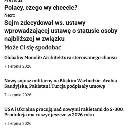
Previous:
N
Polacy, czego wy chcecie?
a
Next:
Sejm zdecydował ws. ustawy
w
wprowadzającej ustawę o statusie osoby
i
najbliższej w związku
g
Może Ci się spodobać
a
Globalny Monolit: Architektura sterowanego chaosu
c
7 sierpnia 2026
j
Nowy sojusz militarny na Bliskim Wschodzie. Arabia
Saudyjska, Pakistan i Turcja podpisały umowę
a
7 sierpnia 2026
w
p
USA i Ukraina pracują nad nowymi rakietami do S-300.
Produkcja ma ruszyć jeszcze w 2026 roku
i
7 sierpnia 2026