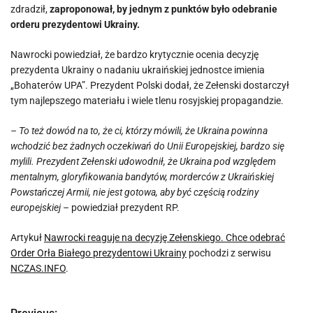
zdradził,
zaproponował, by jednym z punktów było odebranie
orderu prezydentowi Ukrainy.
Nawrocki powiedział, że bardzo krytycznie ocenia decyzję
prezydenta Ukrainy o nadaniu ukraińskiej jednostce imienia
„Bohaterów UPA”. Prezydent Polski dodał, że Zełenski dostarczył
tym najlepszego materiału i wiele tlenu rosyjskiej propagandzie.
– To też dowód na to, że ci, którzy mówili, że Ukraina powinna
wchodzić bez żadnych oczekiwań do Unii Europejskiej, bardzo się
mylili. Prezydent Zełenski udowodnił, że Ukraina pod względem
mentalnym, gloryfikowania bandytów, morderców z Ukraińskiej
Powstańczej Armii, nie jest gotowa, aby być częścią rodziny
europejskiej –
powiedział prezydent RP.
Artykuł
Nawrocki reaguje na decyzję Zełenskiego. Chce odebrać
Order Orła Białego prezydentowi Ukrainy
pochodzi z serwisu
NCZAS.INFO
.