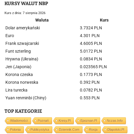
KURSY WALUT NBP
Kurs z dnia: 7 sierpnia 2026
Waluta
Kurs
Dolar amerykański
3.7324 PLN
Euro
4.301 PLN
Frank szwajcarski
4.6005 PLN
Funt szterling
5.0172 PLN
Hrywna (Ukraina)
0.0834 PLN
Jen (Japonia)
0.023565 PLN
Korona czeska
0.1773 PLN
Korona norweska
0.392 PLN
Lira turecka
0.0782 PLN
Yuan renminbi (Chiny)
0.553 PLN
TOP KATEGORIE
Wiadomości
Poznań
Kresy.pl
Epoznan.pl
Nczas.info
Polonia
Publicystyka
Dziennik.com
Rosja
Dlapolski.pl