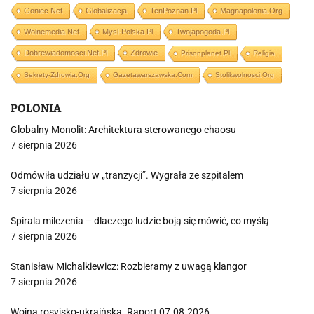
Goniec.net
Globalizacja
TenPoznan.pl
Magnapolonia.org
Wolnemedia.net
Mysl-Polska.pl
Twojapogoda.pl
Dobrewiadomosci.net.pl
Zdrowie
Prisonplanet.pl
Religia
Sekrety-Zdrowia.org
Gazetawarszawska.com
Stolikwolnosci.org
POLONIA
Globalny Monolit: Architektura sterowanego chaosu
7 sierpnia 2026
Odmówiła udziału w „tranzycji”. Wygrała ze szpitalem
7 sierpnia 2026
Spirala milczenia – dlaczego ludzie boją się mówić, co myślą
7 sierpnia 2026
Stanisław Michalkiewicz: Rozbieramy z uwagą klangor
7 sierpnia 2026
Wojna rosyjsko-ukraińska. Raport 07.08.2026