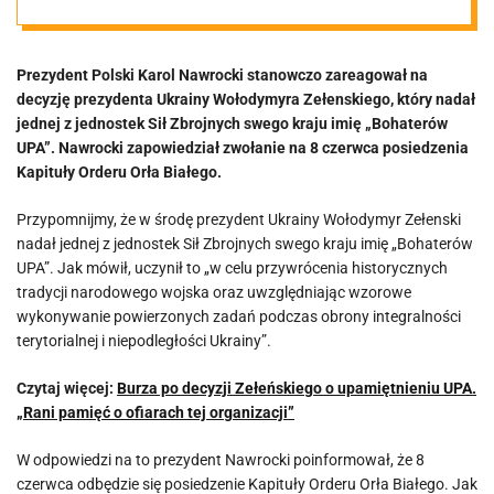
Chce odebrać
Prezydent Polski Karol Nawrocki stanowczo zareagował na
Order Orła
decyzję prezydenta Ukrainy Wołodymyra Zełenskiego, który nadał
jednej z jednostek Sił Zbrojnych swego kraju imię „Bohaterów
Białego
UPA”. Nawrocki zapowiedział zwołanie na 8 czerwca posiedzenia
Kapituły Orderu Orła Białego.
prezydentowi
Przypomnijmy, że w środę prezydent Ukrainy Wołodymyr Zełenski
nadał jednej z jednostek Sił Zbrojnych swego kraju imię „Bohaterów
Ukrainy
UPA”. Jak mówił, uczynił to „w celu przywrócenia historycznych
tradycji narodowego wojska oraz uwzględniając wzorowe
wykonywanie powierzonych zadań podczas obrony integralności
terytorialnej i niepodległości Ukrainy”.
Czytaj więcej:
Burza po decyzji Zełeńskiego o upamiętnieniu UPA.
„Rani pamięć o ofiarach tej organizacji”
W odpowiedzi na to prezydent Nawrocki poinformował, że 8
czerwca odbędzie się posiedzenie Kapituły Orderu Orła Białego. Jak