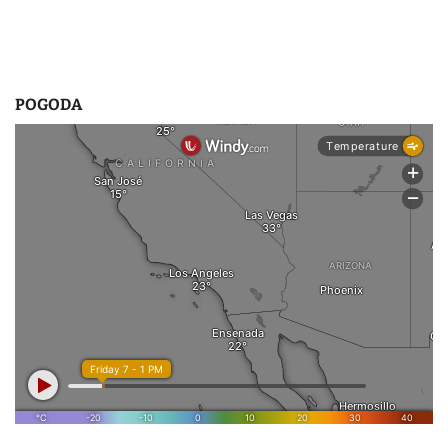
s
u
POGODA