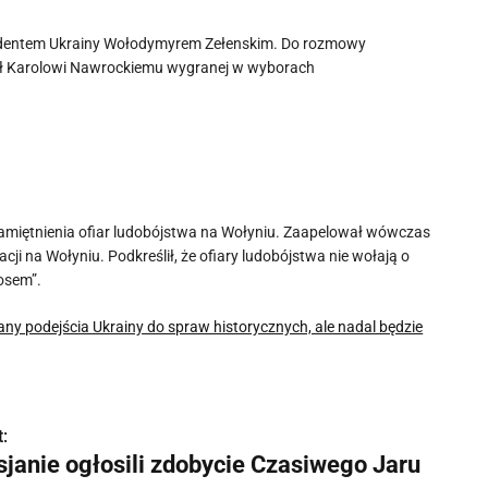
rezydentem Ukrainy Wołodymyrem Zełenskim. Do rozmowy
wał Karolowi Nawrockiemu wygranej w wyborach
pamiętnienia ofiar ludobójstwa na Wołyniu. Zaapelował wówczas
i na Wołyniu. Podkreślił, że ofiary ludobójstwa nie wołają o
łosem”.
ny podejścia Ukrainy do spraw historycznych, ale nadal będzie
:
sjanie ogłosili zdobycie Czasiwego Jaru