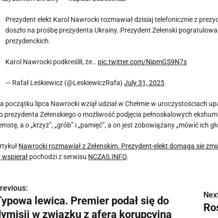
Prezydent elekt Karol Nawrocki rozmawiał dzisiaj telefonicznie z p
doszło na prośbę prezydenta Ukrainy. Prezydent Zełenski pogratulo
prezydenckich.
Karol Nawrocki podkreślił, że…
pic.twitter.com/NipmGS9N7s
— Rafał Leśkiewicz (@LeskiewiczRafa)
July 31, 2025
a początku lipca Nawrocki wziął udział w Chełmie w uroczystościach u
o prezydenta Zełenskiego o możliwość podjęcia pełnoskalowych ekshumacj
emstę, a o „krzyż”, „grób” i „pamięć”, a on jest zobowiązany „mówić ich g
rtykuł
Nawrocki rozmawiał z Zełenskim. Prezydent-elekt domaga się zmia
ą wspierał
pochodzi z serwisu
NCZAS.INFO
.
revious:
N
Next
Typowa lewica. Premier podał się do
Ro
a
dymisji w związku z aferą korupcyjną