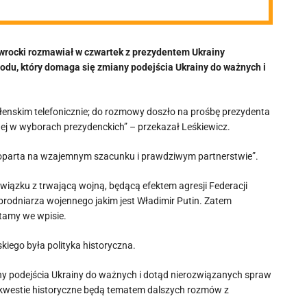
awrocki rozmawiał w czwartek z prezydentem Ukrainy
odu, który domaga się zmiany podejścia Ukrainy do ważnych i
ełenskim telefonicznie; do rozmowy doszło na prośbę prezydenta
ej w wyborach prezydenckich” – przekazał Leśkiewicz.
ć oparta na wzajemnym szacunku i prawdziwym partnerstwie”.
związku z trwającą wojną, będącą efektem agresji Federacji
zbrodniarza wojennego jakim jest Władimir Putin. Zatem
ytamy we wpisie.
iego była polityka historyczna.
any podejścia Ukrainy do ważnych i dotąd nierozwiązanych spraw
e kwestie historyczne będą tematem dalszych rozmów z