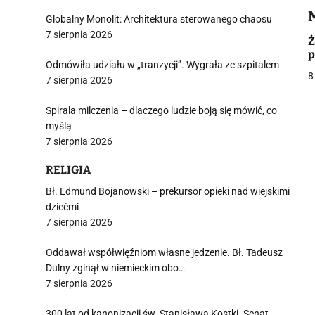
Globalny Monolit: Architektura sterowanego chaosu
7 sierpnia 2026
i
Ż
p
Odmówiła udziału w „tranzycji”. Wygrała ze szpitalem
8
7 sierpnia 2026
Spirala milczenia – dlaczego ludzie boją się mówić, co
myślą
7 sierpnia 2026
j
RELIGIA
Bł. Edmund Bojanowski – prekursor opieki nad wiejskimi
dziećmi
7 sierpnia 2026
i
Oddawał współwięźniom własne jedzenie. Bł. Tadeusz
Dulny zginął w niemieckim obo…
7 sierpnia 2026
300 lat od kanonizacji św. Stanisława Kostki. Senat