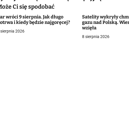
w
Może Ci się spodobać
ar wróci 9 sierpnia. Jak długo
Satelity wykryły ch
otrwa i kiedy będzie najgoręcej?
gazu nad Polską. Wie
g
wzięła
 sierpnia 2026
8 sierpnia 2026
a
c
a
w
p
s
u