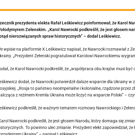
wspierał
zecznik prezydenta elekta Rafał Leśkiewicz poinformował, że Karol N
ołodymyrem Zełenskim. „Karol Nawrocki podkreślił, że jest głosem nar
otąd nierozwiązanych spraw historycznych” – dodał Leśkiewicz.
e wpisie na platformie X Leśkiewicz napisał, że Nawrocki rozmawiał z Z
krainy. „Prezydent Zełenski pogratulował Karolowi Nawrockiemu wygran
odał, że Karol Nawrocki podkreślił, że „współpraca obu krajów musi by
eśkiewicz dodał, że Nawrocki potwierdził dalsze wsparcie dla Ukrainy w 
osyjskiej. „Rosja to państwo neoimperialne i kolonialne, rządzone przez 
alcząca z reżimem Kremla Ukraina może liczyć na wsparcie Polski” – cz
eśkiewicz podkreślił, że ważnym tematem rozmowy Nawrockiego i Zełensk
Karol Nawrocki podkreślił, że jest głosem Narodu, który domaga się zmi
istorycznych. To powinno ulec zmianie. Prezydent elekt zapowiedział, ż
rezydentem Ukrainy” – napisał Leśkiewicz.