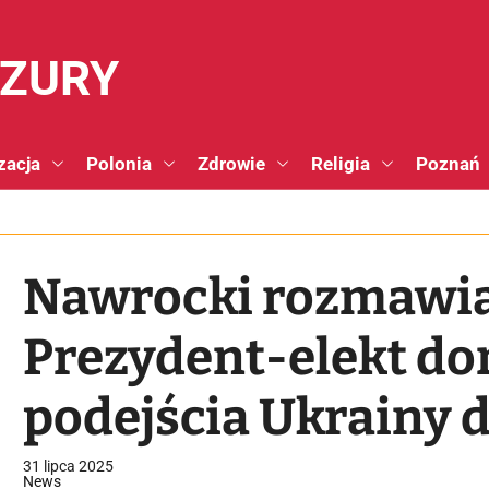
NZURY
zacja
Polonia
Zdrowie
Religia
Poznań
Nawrocki rozmawia
Prezydent-elekt do
podejścia Ukrainy 
historycznych, ale 
31 lipca 2025
News