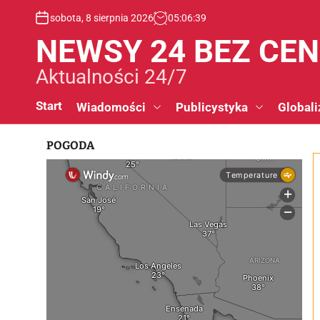
S
sobota, 8 sierpnia 2026
05
:
06
:
40
k
i
NEWSY 24 BEZ CE
p
t
Aktualności 24/7
o
c
Start
Wiadomości
Publicystyka
Globali
o
n
POGODA
t
e
n
t