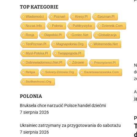
TOP KATEGORIE
Wiadomości
Poznań
Kresy.pl
Epoznan.pl
Nczas.info
Polonia
Publicystyka
Dziennik.com
Rosja
Dlapolski.pl
Goniec.net
Globalizacja
TenPoznan.pl
Magnapolonia.org
Wolnemedia.net
Mysl-Polska.pl
Twojapogoda.pl
Dobrewiadomosci.net.pl
Zdrowie
Prisonplanet.pl
N
d
Religia
Sekrety-Zdrowia.org
Gazetawarszawska.com
z
Stolikwolnosci.org
A
POLONIA
j
Bruksela chce narzucić Polsce handel dziećmi
7 sierpnia 2026
P
Ukrainiec zatrzymany za przygotowania do sabotażu
7 sierpnia 2026