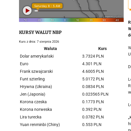
R
W
KURSY WALUT NBP
d
Kurs z dnia: 7 sierpnia 2026
W
Waluta
Kurs
U
Dolar amerykański
3.7324 PLN
Euro
4.301 PLN
D
Frank szwajcarski
4.6005 PLN
Funt szterling
5.0172 PLN
L
R
Hrywna (Ukraina)
0.0834 PLN
w
Jen (Japonia)
0.023565 PLN
Korona czeska
0.1773 PLN
L
Korona norweska
0.392 PLN
Lira turecka
0.0782 PLN
„
h
Yuan renminbi (Chiny)
0.553 PLN
p