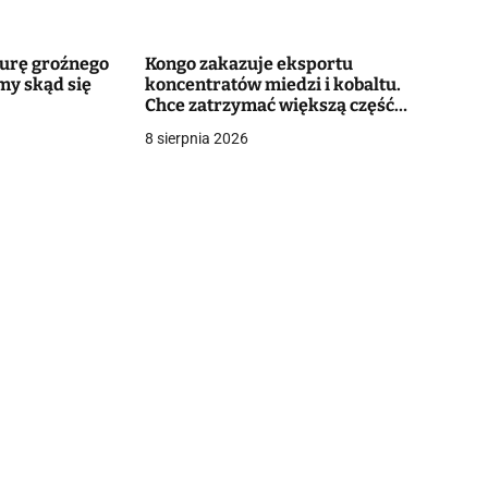
murę groźnego
Kongo zakazuje eksportu
my skąd się
koncentratów miedzi i kobaltu.
Chce zatrzymać większą część
wartości surowców
8 sierpnia 2026