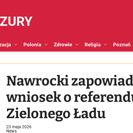
NZURY
zacja
Polonia
Zdrowie
Religia
Poznań
Nawrocki zapowia
wniosek o referen
Zielonego Ładu
23 maja 2026
News