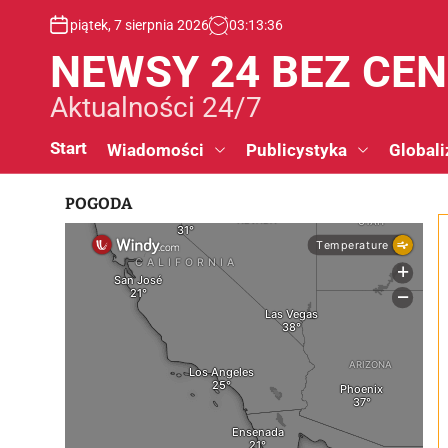
S
piątek, 7 sierpnia 2026
03
:
13
:
36
k
i
NEWSY 24 BEZ CE
p
t
Aktualności 24/7
o
c
Start
Wiadomości
Publicystyka
Globali
o
n
POGODA
t
e
n
t