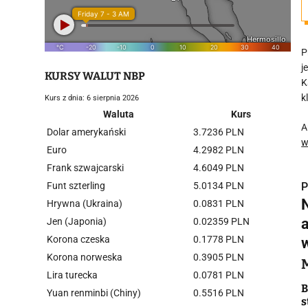
P
j
KURSY WALUT NBP
K
k
Kurs z dnia: 6 sierpnia 2026
Waluta
Kurs
A
Dolar amerykański
3.7236 PLN
w
Euro
4.2982 PLN
Frank szwajcarski
4.6049 PLN
Funt szterling
5.0134 PLN
P
Hrywna (Ukraina)
0.0831 PLN
Jen (Japonia)
0.02359 PLN
Korona czeska
0.1778 PLN
Korona norweska
0.3905 PLN
i
Lira turecka
0.0781 PLN
B
Yuan renminbi (Chiny)
0.5516 PLN
s