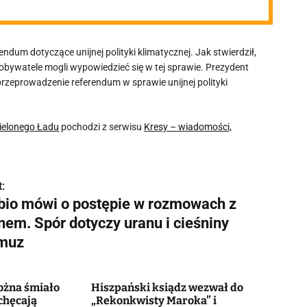
dum dotyczące unijnej polityki klimatycznej. Jak stwierdził,
 obywatele mogli wypowiedzieć się w tej sprawie. Prezydent
rzeprowadzenie referendum w sprawie unijnej polityki
ielonego Ładu
pochodzi z serwisu
Kresy – wiadomości,
:
bio mówi o postępie w rozmowach z
nem. Spór dotyczy uranu i cieśniny
muz
ożna śmiało
Hiszpański ksiądz wezwał do
chęcają
„Rekonkwisty Maroka” i