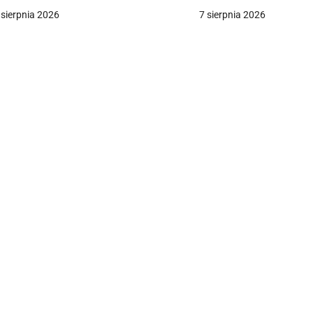
a
 sierpnia 2026
7 sierpnia 2026
c
a
w
p
s
u