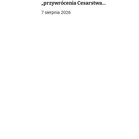
„przywrócenia Cesarstwa
Rzymskiego”. Reakcja diecezji
7 sierpnia 2026