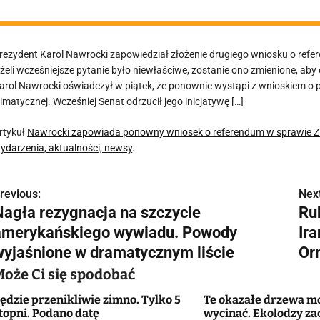
rezydent Karol Nawrocki zapowiedział złożenie drugiego wniosku o referen
eżeli wcześniejsze pytanie było niewłaściwe, zostanie ono zmienione, aby
arol Nawrocki oświadczył w piątek, że ponownie wystąpi z wnioskiem o p
limatycznej. Wcześniej Senat odrzucił jego inicjatywę […]
rtykuł
Nawrocki zapowiada ponowny wniosek o referendum w sprawie Z
ydarzenia, aktualności, newsy
.
revious:
Next
N
Nagła rezygnacja na szczycie
Ru
a
amerykańskiego wywiadu. Powody
Ira
w
wyjaśnione w dramatycznym liście
Or
Może Ci się spodobać
ędzie przenikliwie zimno. Tylko 5
Te okazałe drzewa m
g
topni. Podano datę
wycinać. Ekolodzy za