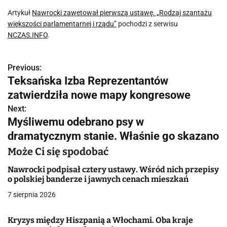
Artykuł
Nawrocki zawetował pierwszą ustawę. „Rodzaj szantażu
większości parlamentarnej i rządu”
pochodzi z serwisu
NCZAS.INFO
.
Previous:
N
Teksańska Izba Reprezentantów
a
zatwierdziła nowe mapy kongresowe
w
Next:
Myśliwemu odebrano psy w
i
dramatycznym stanie. Właśnie go skazano
g
Może Ci się spodobać
a
Nawrocki podpisał cztery ustawy. Wśród nich przepisy
o polskiej banderze i jawnych cenach mieszkań
c
7 sierpnia 2026
j
Kryzys między Hiszpanią a Włochami. Oba kraje
a