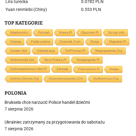
Lira turecka
0.0782 PLN
Yuan renminbi (Chiny)
0.553 PLN
TOP KATEGORIE
Wiadomości
Poznań
Kresy.pl
Epoznan.pl
Nczas.info
Polonia
Publicystyka
Dziennik.com
Rosja
Dlapolski.pl
Goniec.net
Globalizacja
TenPoznan.pl
Magnapolonia.org
Wolnemedia.net
Mysl-Polska.pl
Twojapogoda.pl
Dobrewiadomosci.net.pl
Zdrowie
Prisonplanet.pl
Religia
Sekrety-Zdrowia.org
Gazetawarszawska.com
Stolikwolnosci.org
POLONIA
Bruksela chce narzucić Polsce handel dziećmi
7 sierpnia 2026
Ukrainiec zatrzymany za przygotowania do sabotażu
7 sierpnia 2026