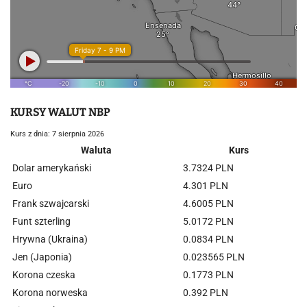
KURSY WALUT NBP
Kurs z dnia: 7 sierpnia 2026
Waluta
Kurs
Dolar amerykański
3.7324 PLN
Euro
4.301 PLN
Frank szwajcarski
4.6005 PLN
Funt szterling
5.0172 PLN
Hrywna (Ukraina)
0.0834 PLN
Jen (Japonia)
0.023565 PLN
Korona czeska
0.1773 PLN
Korona norweska
0.392 PLN