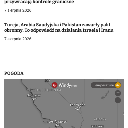
przywracają kontrole graniczne
w
7 sierpnia 2026
p
Turcja, Arabia Saudyjska i Pakistan zawarły pakt
i
obronny. To odpowiedź na działania Izraela i Iranu
7 sierpnia 2026
s
u
POGODA