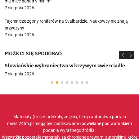
ma mieć ponad 9 mln m²
7 sierpnia 2026
Tajemnicze zgony reniferów na Svalbardzie. Naukowcy nie znają
przyczyny
7 sierpnia 2026
MOŻE CI SIĘ SPODOBAĆ:
Słowiańskie wybraniectwo w krzywym zwierciadle
7 sierpnia 2026
Materiały (treści, artykuły, zdjęcia, filmy) autorstwa portalu
news.24tm.pl mogą być publikowane i powielane pod warunkiem
podania wyraźnego źródła.
Wszystkie pozostałe materiały są chronione prawami autorskimi, które