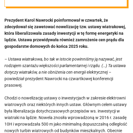
szantażu
Prezydent Karol Nawrocki poinformował w czwartek, że
większości
zdecydował się zawetować nowelizację tzw. ustawy wiatrakowej,
która liberalizowała zasady inwestycji w tę formę energetyki na
parlamentarnej
lądzie. Ustawa przewidywała również zamrożenie cen prądu dla
gospodarstw domowych do końca 2025 roku.
i rządu”
–
Ustawa wiatrakowa, bo tak w istocie powinniśmy ją nazywać, jest
rodzajem szantażu większości parlamentarnej i rządu. (…) Ta ustawa
dotyczy wiatraków, a nie obniżenia cen energii elektrycznej
–
powiedział prezydent Nawrocki na czwartkowej konferencji
prasowej.
Chodzi o nowelizację ustawy o inwestycjach w zakresie elektrowni
wiatrowych oraz niektórych innych ustaw. Głównym celem ustawy
była liberalizacja dotychczasowych przepisów ws. inwestycji w
wiatraki na lądzie. Nowela znosiła wprowadzoną w 2016 r. zasadę
10H i wprowadzała 500 m jako minimalną dopuszczalną odległość
nowych turbin wiatrowych od budynków mieszkalnych. Obecnie