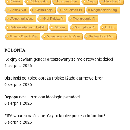
Polonia
Publicystyka
Dziennik.com
Rosja
Dlapolski.pl
Goniec.net
Globalizacja
TenPoznan.pl
Magnapolonia.org
Wolnemedia.net
Mysl-Polska.pl
Twojapogoda.pl
Dobrewiadomosci.net.pl
Zdrowie
Prisonplanet.pl
Religia
Sekrety-Zdrowia.org
Gazetawarszawska.com
Stolikwolnosci.org
POLONIA
Kolejny dewiant gender aresztowany za molestowanie dzieci
6 sierpnia 2026
Ukraiński politolog obraża Polskę i żąda darmowej broni
6 sierpnia 2026
Depopulacja – szalona ideologia pseudoelit
6 sierpnia 2026
FIFA wpadła na ścianę. Czy to koniec prezesa Infantino?
6 sierpnia 2026