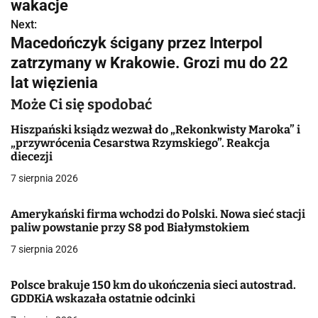
w
wakacje
Next:
i
Macedończyk ścigany przez Interpol
g
zatrzymany w Krakowie. Grozi mu do 22
lat więzienia
a
Może Ci się spodobać
c
Hiszpański ksiądz wezwał do „Rekonkwisty Maroka” i
j
„przywrócenia Cesarstwa Rzymskiego”. Reakcja
diecezji
a
7 sierpnia 2026
w
Amerykański firma wchodzi do Polski. Nowa sieć stacji
p
paliw powstanie przy S8 pod Białymstokiem
i
7 sierpnia 2026
s
Polsce brakuje 150 km do ukończenia sieci autostrad.
u
GDDKiA wskazała ostatnie odcinki