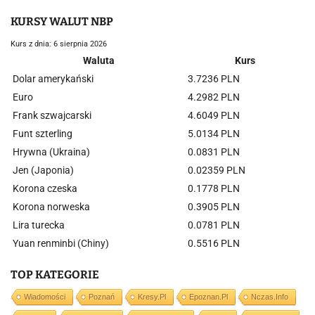
KURSY WALUT NBP
Kurs z dnia: 6 sierpnia 2026
Waluta
Kurs
Dolar amerykański
3.7236 PLN
Euro
4.2982 PLN
Frank szwajcarski
4.6049 PLN
Funt szterling
5.0134 PLN
Hrywna (Ukraina)
0.0831 PLN
Jen (Japonia)
0.02359 PLN
Korona czeska
0.1778 PLN
Korona norweska
0.3905 PLN
Lira turecka
0.0781 PLN
Yuan renminbi (Chiny)
0.5516 PLN
TOP KATEGORIE
Wiadomości
Poznań
Kresy.pl
Epoznan.pl
Nczas.info