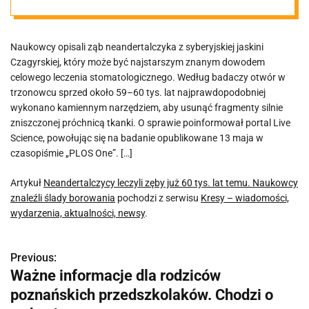
Naukowcy
Naukowcy opisali ząb neandertalczyka z syberyjskiej jaskini
znaleźli ślady
Czagyrskiej, który może być najstarszym znanym dowodem
celowego leczenia stomatologicznego. Według badaczy otwór w
borowania
trzonowcu sprzed około 59–60 tys. lat najprawdopodobniej
wykonano kamiennym narzędziem, aby usunąć fragmenty silnie
zniszczonej próchnicą tkanki. O sprawie poinformował portal Live
Science, powołując się na badanie opublikowane 13 maja w
czasopiśmie „PLOS One”. […]
Artykuł
Neandertalczycy leczyli zęby już 60 tys. lat temu. Naukowcy
znaleźli ślady borowania
pochodzi z serwisu
Kresy – wiadomości,
wydarzenia, aktualności, newsy
.
Previous:
N
Ważne informacje dla rodziców
a
poznańskich przedszkolaków. Chodzi o