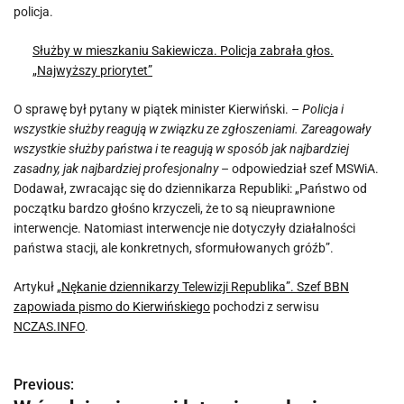
policja.
Służby w mieszkaniu Sakiewicza. Policja zabrała głos.
„Najwyższy priorytet”
O sprawę był pytany w piątek minister Kierwiński. –
Policja i
wszystkie służby reagują w związku ze zgłoszeniami. Zareagowały
wszystkie służby państwa i te reagują w sposób jak najbardziej
zasadny, jak najbardziej profesjonalny
– odpowiedział szef MSWiA.
Dodawał, zwracając się do dziennikarza Republiki: „Państwo od
początku bardzo głośno krzyczeli, że to są nieuprawnione
interwencje. Natomiast interwencje nie dotyczyły działalności
państwa stacji, ale konkretnych, sformułowanych gróźb”.
Artykuł
„Nękanie dziennikarzy Telewizji Republika”. Szef BBN
zapowiada pismo do Kierwińskiego
pochodzi z serwisu
NCZAS.INFO
.
Previous:
N