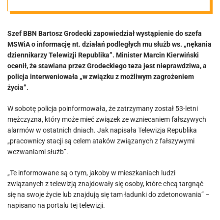
BBN zapowiada
Szef BBN Bartosz Grodecki zapowiedział wystąpienie do szefa
pismo do
MSWiA o informację nt. działań podległych mu służb ws. „nękania
dziennikarzy Telewizji Republika”. Minister Marcin Kierwiński
Kierwińskiego
ocenił, że stawiana przez Grodeckiego teza jest nieprawdziwa, a
policja interweniowała „w związku z możliwym zagrożeniem
życia”.
W sobotę policja poinformowała, że zatrzymany został 53-letni
mężczyzna, który może mieć związek ze wzniecaniem fałszywych
alarmów w ostatnich dniach. Jak napisała Telewizja Republika
„pracownicy stacji są celem ataków związanych z fałszywymi
wezwaniami służb”.
„Te informowane są o tym, jakoby w mieszkaniach ludzi
związanych z telewizją znajdowały się osoby, które chcą targnąć
się na swoje życie lub znajdują się tam ładunki do zdetonowania” –
napisano na portalu tej telewizji.