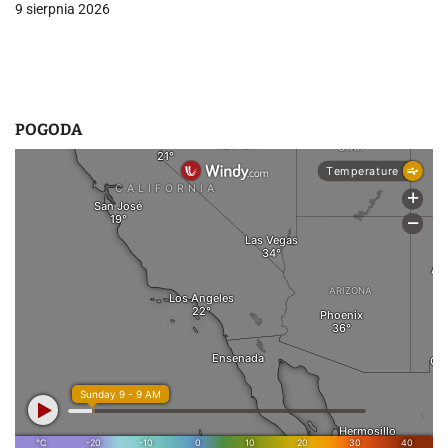
9 sierpnia 2026
u
POGODA