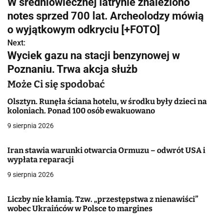
W średniowiecznej latrynie znaleziono
a
notes sprzed 700 lat. Archeolodzy mówią
w
o wyjątkowym odkryciu [+FOTO]
Next:
i
Wyciek gazu na stacji benzynowej w
g
Poznaniu. Trwa akcja służb
a
Może Ci się spodobać
c
Olsztyn. Runęła ściana hotelu, w środku były dzieci na
koloniach. Ponad 100 osób ewakuowano
j
9 sierpnia 2026
a
Iran stawia warunki otwarcia Ormuzu – odwrót USA i
w
wypłata reparacji
9 sierpnia 2026
p
i
Liczby nie kłamią. Tzw. „przestępstwa z nienawiści”
wobec Ukraińców w Polsce to margines
s