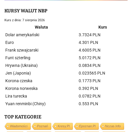
KURSY WALUT NBP
Kurs z dnia: 7 sierpnia 2026
Waluta
Kurs
Dolar amerykański
3.7324 PLN
Euro
4.301 PLN
Frank szwajcarski
4.6005 PLN
Funt szterling
5.0172 PLN
Hrywna (Ukraina)
0.0834 PLN
Jen (Japonia)
0.023565 PLN
Korona czeska
0.1773 PLN
Korona norweska
0.392 PLN
Lira turecka
0.0782 PLN
Yuan renminbi (Chiny)
0.553 PLN
TOP KATEGORIE
Wiadomości
Poznań
Kresy.pl
Epoznan.pl
Nczas.info