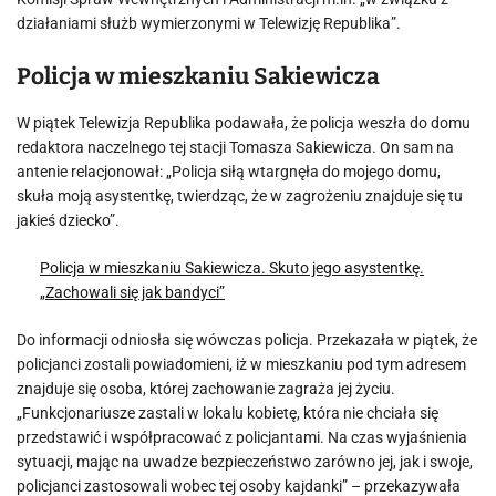
działaniami służb wymierzonymi w Telewizję Republika”.
Policja w mieszkaniu Sakiewicza
W piątek Telewizja Republika podawała, że policja weszła do domu
redaktora naczelnego tej stacji Tomasza Sakiewicza. On sam na
antenie relacjonował: „Policja siłą wtargnęła do mojego domu,
skuła moją asystentkę, twierdząc, że w zagrożeniu znajduje się tu
jakieś dziecko”.
Policja w mieszkaniu Sakiewicza. Skuto jego asystentkę.
„Zachowali się jak bandyci”
Do informacji odniosła się wówczas policja. Przekazała w piątek, że
policjanci zostali powiadomieni, iż w mieszkaniu pod tym adresem
znajduje się osoba, której zachowanie zagraża jej życiu.
„Funkcjonariusze zastali w lokalu kobietę, która nie chciała się
przedstawić i współpracować z policjantami. Na czas wyjaśnienia
sytuacji, mając na uwadze bezpieczeństwo zarówno jej, jak i swoje,
policjanci zastosowali wobec tej osoby kajdanki” – przekazywała