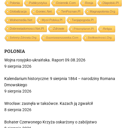
Polonia
Publicystyka
Dziennik.com
Rosja
Dlapolski.pl
Globalizacja
Goniec.net
TenPoznan.pl
Magnapolonia.org
Wolnemedia.net
Mysl-Polska.pl
Twojapogoda.pl
Dobrewiadomosci.net.pl
Zdrowie
Prisonplanet.pl
Religia
Sekrety-Zdrowia.org
Gazetawarszawska.com
Stolikwolnosci.org
POLONIA
Wojna rosyjsko-ukraińska. Raport 09.08.2026
9 sierpnia 2026
Kalendarium historyczne: 9 sierpnia 1864 – narodziny Romana
Dmowskiego
9 sierpnia 2026
Wrocław: zasnęła w taksówce. Kazach ją zgwałcił
8 sierpnia 2026
Bohater Czerwonego Krzyża oskarżony o zabójstwo