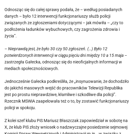
Odnosząc się do całej sprawy podała, że – według posiadanych
danych – było 12 interwencji funkcjonariuszy służb policji
związanych ze zgłoszeniami dotyczącymi – jak mówiła – „czy to
podłożenia ładunków wybuchowych, czy zagrożenia zdrowia i
życia”.
–
Nieprawdą jest, że było 30 czy 50 zgłoszeń. (…) Było 12
potwierdzonych interwencji w ciągu pięciu dni między 10 a 15 maja –
zastrzegła Gałecka, odnosząc się do nieoficjalnych informacji w
mediach społecznościowych.
Jednocześnie Gałecka podkreśliła, że „insynuowanie, że dochodziło
do jakichś masowych wejść do pracowników Telewizji Republika
jest po prostu nieprawdziwe, kłamliwe i szkodliwe dla policji”.
Rzecznik MSWiA zaapelowała też o to, by zostawić funkcjonariuszy
policji w spokoju.
Z kolei szef klubu PiS Mariusz Błaszczak zapowiedział w sobotę na
X, że klub PiS złoży wniosek o nadzwyczajne posiedzenie sejmowej
Komisji Spraw Wewnętrznych i Administracji m.in. „w związku z