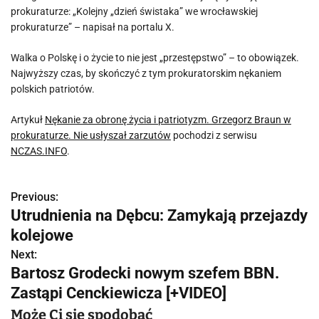
prokuraturze: „Kolejny „dzień świstaka” we wrocławskiej
prokuraturze” – napisał na portalu X.
Walka o Polskę i o życie to nie jest „przestępstwo” – to obowiązek.
Najwyższy czas, by skończyć z tym prokuratorskim nękaniem
polskich patriotów.
Artykuł
Nękanie za obronę życia i patriotyzm. Grzegorz Braun w
prokuraturze. Nie usłyszał zarzutów
pochodzi z serwisu
NCZAS.INFO
.
Previous:
N
Utrudnienia na Dębcu: Zamykają przejazdy
a
kolejowe
w
Next:
Bartosz Grodecki nowym szefem BBN.
i
Zastąpi Cenckiewicza [+VIDEO]
g
Może Ci się spodobać