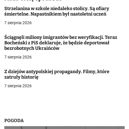
a
Strzelanina w szkole niedaleko stolicy. Są ofiary
śmiertelne. Napastnikiem był nastoletni uczeń
c
7 sierpnia 2026
j
Ściągnęli miliony imigrantów bez weryfikacji. Teraz
a
Bocheński z PiS deklaruje, że będzie deportował
bezrobotnych Ukraińców
w
7 sierpnia 2026
p
i
Z dziejów antypolskiej propagandy. Filmy, które
zatruły historię
s
7 sierpnia 2026
u
POGODA