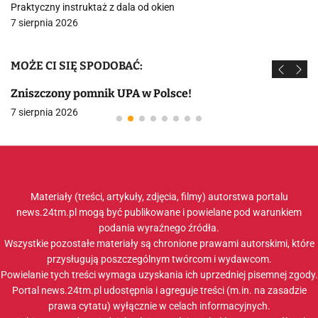
Praktyczny instruktaż z dala od okien
7 sierpnia 2026
MOŻE CI SIĘ SPODOBAĆ:
Zniszczony pomnik UPA w Polsce!
7 sierpnia 2026
Materiały (treści, artykuły, zdjęcia, filmy) autorstwa portalu
news.24tm.pl mogą być publikowane i powielane pod warunkiem
podania wyraźnego źródła.
Wszystkie pozostałe materiały są chronione prawami autorskimi, które
przysługują poszczególnym twórcom i wydawcom.
Powielanie tych treści wymaga uzyskania ich uprzedniej pisemnej zgody.
Portal news.24tm.pl udostępnia i agreguje treści (m.in. na zasadzie
prawa cytatu) wyłącznie w celach informacyjnych.