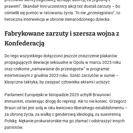
prawem”. Skandal! Inni uczestnicy akcji też dostali zarzuty – bo
ośmielili się pomóc w ratowaniu życia. To nie „przestępstwo”, to
heroiczna interwencja w obronie nienarodzonego dziecka.
Fabrykowane zarzuty i szersza wojna z
Konfederacją
Do tego wszystkiego dołączono jeszcze zniszczenie plakatów
propagujących dewiacje seksualne w Opolu w marcu 2025 roku
oraz rzekome „namawianie do przestępstw” w programie
internetowym z grudnia 2023 roku. Sześć zarzutów w sumie –
klasyczna taktyka, by zasypać człowieka aktami i uciszyć.
Parlament Europejski w listopadzie 2025 uchylił Braunowi
immunitet, otwierając drogę do represji. Ale to nie koniec. Grzegorz
Braun od lat jest solą w oku lewicowo-liberalnego establishmentu –
za obronę życia, za walkę z genderową ideologią, za suwerenną
Polskę. Nękanie prokuratorskie ma go złamać i odstraszyć innych
patriotów.