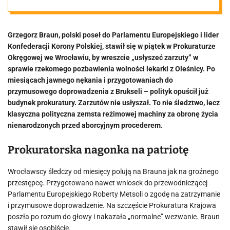
w
Grzegorz Braun, polski poseł do Parlamentu Europejskiego i lider
prokuraturze.
Konfederacji Korony Polskiej, stawił się w piątek w Prokuraturze
Okręgowej we Wrocławiu, by wreszcie „usłyszeć zarzuty” w
Nie usłyszał
sprawie rzekomego pozbawienia wolności lekarki z Oleśnicy. Po
miesiącach jawnego nękania i przygotowaniach do
przymusowego doprowadzenia z Brukseli – polityk opuścił już
zarzutów
budynek prokuratury. Zarzutów nie usłyszał. To nie śledztwo, lecz
klasyczna polityczna zemsta reżimowej machiny za obronę życia
nienarodzonych przed aborcyjnym procederem.
Prokuratorska nagonka na patriotę
Wrocławscy śledczy od miesięcy polują na Brauna jak na groźnego
przestępcę. Przygotowano nawet wniosek do przewodniczącej
Parlamentu Europejskiego Roberty Metsoli o zgodę na zatrzymanie
i przymusowe doprowadzenie. Na szczęście Prokuratura Krajowa
poszła po rozum do głowy i nakazała „normalne” wezwanie. Braun
stawił się osobiście.