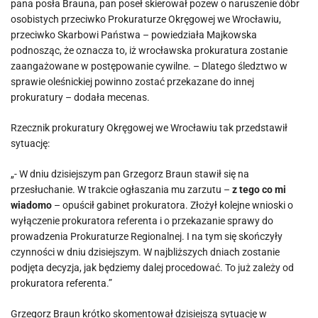
pana posła Brauna, pan poseł skierował pozew o naruszenie dóbr
osobistych przeciwko Prokuraturze Okręgowej we Wrocławiu,
przeciwko Skarbowi Państwa – powiedziała Majkowska
podnosząc, że oznacza to, iż wrocławska prokuratura zostanie
zaangażowane w postępowanie cywilne. – Dlatego śledztwo w
sprawie oleśnickiej powinno zostać przekazane do innej
prokuratury – dodała mecenas.
Rzecznik prokuratury Okręgowej we Wrocławiu tak przedstawił
sytuację:
„- W dniu dzisiejszym pan Grzegorz Braun stawił się na
przesłuchanie. W trakcie ogłaszania mu zarzutu –
z tego co mi
wiadomo
– opuścił gabinet prokuratora. Złożył kolejne wnioski o
wyłączenie prokuratora referenta i o przekazanie sprawy do
prowadzenia Prokuraturze Regionalnej. I na tym się skończyły
czynności w dniu dzisiejszym. W najbliższych dniach zostanie
podjęta decyzja, jak będziemy dalej procedować. To już zależy od
prokuratora referenta.”
Grzegorz Braun krótko skomentował dzisiejszą sytuację w