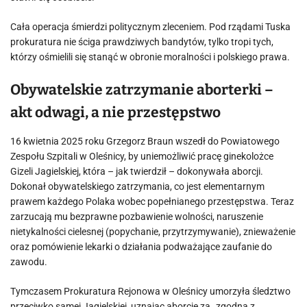
Cała operacja śmierdzi politycznym zleceniem. Pod rządami Tuska
prokuratura nie ściga prawdziwych bandytów, tylko tropi tych,
którzy ośmielili się stanąć w obronie moralności i polskiego prawa.
Obywatelskie zatrzymanie aborterki –
akt odwagi, a nie przestępstwo
16 kwietnia 2025 roku Grzegorz Braun wszedł do Powiatowego
Zespołu Szpitali w Oleśnicy, by uniemożliwić pracę ginekolożce
Gizeli Jagielskiej, która – jak twierdził – dokonywała aborcji.
Dokonał obywatelskiego zatrzymania, co jest elementarnym
prawem każdego Polaka wobec popełnianego przestępstwa. Teraz
zarzucają mu bezprawne pozbawienie wolności, naruszenie
nietykalności cielesnej (popychanie, przytrzymywanie), znieważenie
oraz pomówienie lekarki o działania podważające zaufanie do
zawodu.
Tymczasem Prokuratura Rejonowa w Oleśnicy umorzyła śledztwo
przeciwko samej Jagielskiej, uznając aborcję za „zgodną z