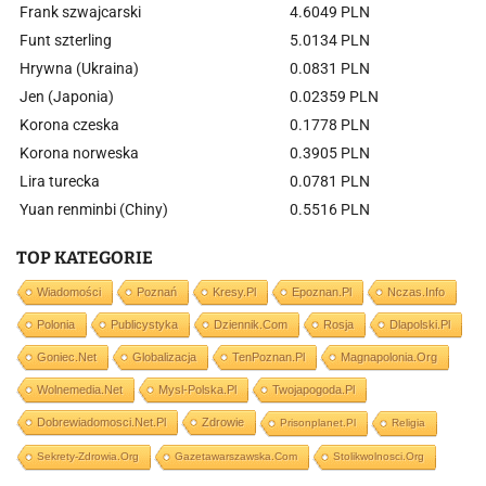
Frank szwajcarski
4.6049 PLN
Funt szterling
5.0134 PLN
Hrywna (Ukraina)
0.0831 PLN
Jen (Japonia)
0.02359 PLN
Korona czeska
0.1778 PLN
Korona norweska
0.3905 PLN
Lira turecka
0.0781 PLN
Yuan renminbi (Chiny)
0.5516 PLN
TOP KATEGORIE
Wiadomości
Poznań
Kresy.pl
Epoznan.pl
Nczas.info
Polonia
Publicystyka
Dziennik.com
Rosja
Dlapolski.pl
Goniec.net
Globalizacja
TenPoznan.pl
Magnapolonia.org
Wolnemedia.net
Mysl-Polska.pl
Twojapogoda.pl
Dobrewiadomosci.net.pl
Zdrowie
Prisonplanet.pl
Religia
Sekrety-Zdrowia.org
Gazetawarszawska.com
Stolikwolnosci.org