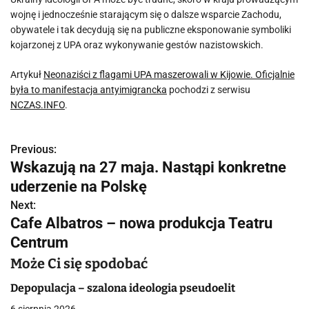
wojnę i jednocześnie starającym się o dalsze wsparcie Zachodu,
obywatele i tak decydują się na publiczne eksponowanie symboliki
kojarzonej z UPA oraz wykonywanie gestów nazistowskich.
Artykuł
Neonaziści z flagami UPA maszerowali w Kijowie. Oficjalnie
była to manifestacja antyimigrancka
pochodzi z serwisu
NCZAS.INFO
.
Previous:
N
Wskazują na 27 maja. Nastąpi konkretne
a
uderzenie na Polskę
w
Next:
Cafe Albatros – nowa produkcja Teatru
i
Centrum
g
Może Ci się spodobać
a
Depopulacja – szalona ideologia pseudoelit