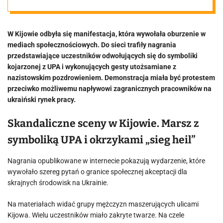
Oficjalnie była
W Kijowie odbyła się manifestacja, która wywołała oburzenie w
to manifestacja
mediach społecznościowych. Do sieci trafiły nagrania
przedstawiające uczestników odwołujących się do symboliki
antyimigranck
kojarzonej z UPA i wykonujących gesty utożsamiane z
nazistowskim pozdrowieniem. Demonstracja miała być protestem
przeciwko możliwemu napływowi zagranicznych pracowników na
a
ukraiński rynek pracy.
Skandaliczne sceny w Kijowie. Marsz z
symboliką UPA i okrzykami „sieg heil”
Nagrania opublikowane w internecie pokazują wydarzenie, które
wywołało szereg pytań o granice społecznej akceptacji dla
skrajnych środowisk na Ukrainie.
Na materiałach widać grupy mężczyzn maszerujących ulicami
Kijowa. Wielu uczestników miało zakryte twarze. Na czele