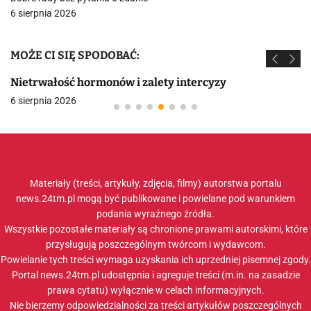
6 sierpnia 2026
MOŻE CI SIĘ SPODOBAĆ:
Nietrwałość hormonów i zalety intercyzy
6 sierpnia 2026
Materiały (treści, artykuły, zdjęcia, filmy) autorstwa portalu
news.24tm.pl mogą być publikowane i powielane pod warunkiem
podania wyraźnego źródła.
Wszystkie pozostałe materiały są chronione prawami autorskimi, które
przysługują poszczególnym twórcom i wydawcom.
Powielanie tych treści wymaga uzyskania ich uprzedniej pisemnej zgody.
Portal news.24tm.pl udostępnia i agreguje treści (m.in. na zasadzie
prawa cytatu) wyłącznie w celach informacyjnych.
Nie bierzemy odpowiedzialności za treści artykułów poszczególnych