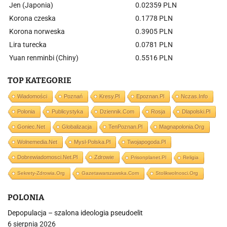
Jen (Japonia)
0.02359 PLN
Korona czeska
0.1778 PLN
Korona norweska
0.3905 PLN
Lira turecka
0.0781 PLN
Yuan renminbi (Chiny)
0.5516 PLN
TOP KATEGORIE
Wiadomości
Poznań
Kresy.pl
Epoznan.pl
Nczas.info
Polonia
Publicystyka
Dziennik.com
Rosja
Dlapolski.pl
Goniec.net
Globalizacja
TenPoznan.pl
Magnapolonia.org
Wolnemedia.net
Mysl-Polska.pl
Twojapogoda.pl
Dobrewiadomosci.net.pl
Zdrowie
Prisonplanet.pl
Religia
Sekrety-Zdrowia.org
Gazetawarszawska.com
Stolikwolnosci.org
POLONIA
Depopulacja – szalona ideologia pseudoelit
6 sierpnia 2026