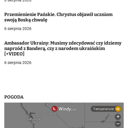
c
6 sierpnia 2026
j
Przemienienie Pańskie. Chrystus objawił uczniom
swoją Boską chwałę
a
6 sierpnia 2026
w
p
Ambasador Ukrainy: Musimy zdecydować czy idziemy
naprzód z Banderą, czy z narodem ukraińskim
i
[+VIDEO]
6 sierpnia 2026
s
u
POGODA