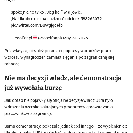
Spokojnie, to tylko „Sieg heil” w Kijowie.
„Na Ukrainie nie ma nazizmu” odcinek 583265072
pic.twitter.com/DuWgjqdefb
— coolfonpl
(@coolfonpl)
May 24, 2026
Pojawiały się również postulaty poprawy warunków pracy i
wzrostu wynagrodzeń zamiast sięgania po zagraniczną siłę
roboczą.
Nie ma decyzji władz, ale demonstracja
już wywołała burzę
Jak dotąd nie pojawiły się oficjalne decyzje władz Ukrainy o
wdrażaniu szeroko zakrojonych programów sprowadzania
pracowników z zagranicy.
Sama demonstracja pokazała jednak coś innego – że wyplenienie z
Ukrainy ideologii UPA może być trudne, skoro w kraju prowadzącym