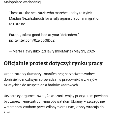
Małopolsce Wschodniej.
These are the neo-Nazis who marched today to Kyiv’s
Maidan Nezalezhnosti for a rally against labor immigration
to Ukraine.
Europe, take a good look at your “defenders.”
pic.twitter.com/0zwgbQIDdZ
— Marta Havryshko (@HavryshkoMarta)
May 23, 2026
Oficjalnie protest dotyczył rynku pracy
Organizatorzy tłumaczyli manifestację sprzeciwem wobec
doniesień o możliwym sprowadzaniu pracowników z krajów
azjatyckich do uzupełniania braków kadrowych.
Uczestnicy argumentowali, że w czasie wojny priorytetem powinno
być zapewnienie zatrudnienia obywatelom Ukrainy – szczególnie
weteranom, osobom przesiedlonym oraz tym, którzy wracają do
kraju.