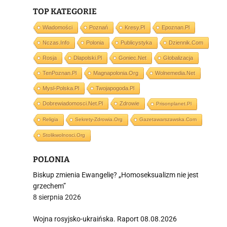
TOP KATEGORIE
i
Wiadomości
Poznań
Kresy.pl
Epoznan.pl
Nczas.info
Polonia
Publicystyka
Dziennik.com
Rosja
Dlapolski.pl
Goniec.net
Globalizacja
TenPoznan.pl
Magnapolonia.org
Wolnemedia.net
Mysl-Polska.pl
Twojapogoda.pl
Dobrewiadomosci.net.pl
Zdrowie
Prisonplanet.pl
Religia
Sekrety-Zdrowia.org
Gazetawarszawska.com
Stolikwolnosci.org
POLONIA
Biskup zmienia Ewangelię? „Homoseksualizm nie jest
grzechem”
8 sierpnia 2026
Wojna rosyjsko-ukraińska. Raport 08.08.2026