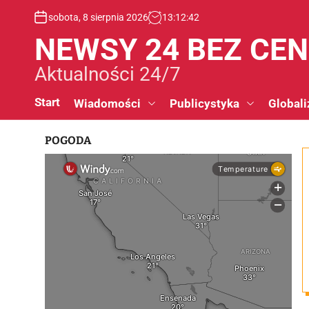
S
sobota, 8 sierpnia 2026
13
:
12
:
43
k
i
NEWSY 24 BEZ CE
p
t
Aktualności 24/7
o
c
Start
Wiadomości
Publicystyka
Globali
o
n
POGODA
t
e
n
t