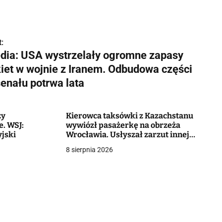
:
dia: USA wystrzelały ogromne zapasy
kiet w wojnie z Iranem. Odbudowa części
senału potrwa lata
zy
Kierowca taksówki z Kazachstanu
. WSJ:
wywiózł pasażerkę na obrzeża
jski
Wrocławia. Usłyszał zarzut innej
czynności seksualnej [+VIDEO]
8 sierpnia 2026