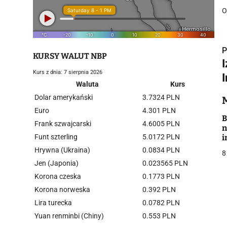
O
P
KURSY WALUT NBP
Kurs z dnia: 7 sierpnia 2026
Waluta
Kurs
Dolar amerykański
3.7324 PLN
i
Euro
4.301 PLN
B
Frank szwajcarski
4.6005 PLN
n
Funt szterling
5.0172 PLN
i
Hrywna (Ukraina)
0.0834 PLN
8
Jen (Japonia)
0.023565 PLN
Korona czeska
0.1773 PLN
j
Korona norweska
0.392 PLN
Lira turecka
0.0782 PLN
Yuan renminbi (Chiny)
0.553 PLN