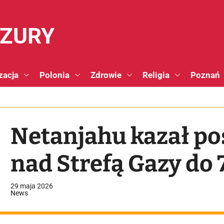
NZURY
zacja
Polonia
Zdrowie
Religia
Poznań
Netanjahu kazał po
nad Strefą Gazy do
29 maja 2026
News