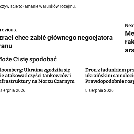
czywiście to łamanie warunków rozejmu.
Next
N
revious:
Me
Izrael chce zabić głównego negocjatora
a
ra
Iranu
w
ar
Może Ci się spodobać
loomberg: Ukraina zgodziła się
Dron z ładunkiem pr
g
ie atakować części tankowców i
ukraińskim samolocie
nfrastruktury na Morzu Czarnym
Prawdopodobnie rosy
a
 sierpnia 2026
8 sierpnia 2026
c
a
w