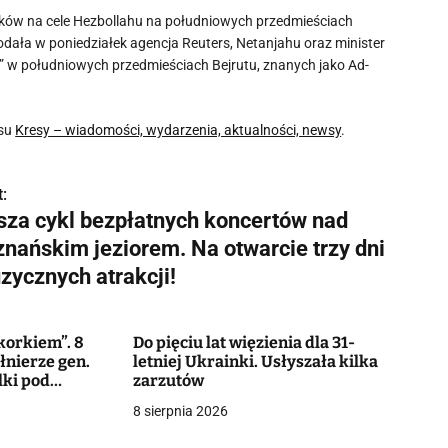
aków na cele Hezbollahu na południowych przedmieściach
odała w poniedziałek agencja Reuters, Netanjahu oraz minister
czne” w południowych przedmieściach Bejrutu, znanych jako Ad-
isu
Kresy – wiadomości, wydarzenia, aktualności, newsy
.
:
sza cykl bezpłatnych koncertów nad
znańskim jeziorem. Na otwarcie trzy dni
zycznych atrakcji!
korkiem”. 8
Do pięciu lat więzienia dla 31-
łnierze gen.
letniej Ukrainki. Usłyszała kilka
lki pod
zarzutów
8 sierpnia 2026