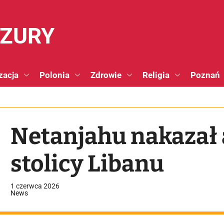
NZURY
zacja
Polonia
Zdrowie
Religia
Poznań
Netanjahu nakazał a
stolicy Libanu
1 czerwca 2026
News