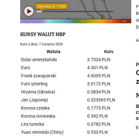
P
B
o
D
KURSY WALUT NBP
A
Kurs z dnia: 7 sierpnia 2026
Waluta
Kurs
Dolar amerykański
3.7324 PLN
P
Euro
4.301 PLN
Frank szwajcarski
4.6005 PLN
Funt szterling
5.0172 PLN
Hrywna (Ukraina)
0.0834 PLN
i
Jen (Japonia)
0.023565 PLN
K
Korona czeska
0.1773 PLN
c
Korona norweska
0.392 PLN
s
a
Lira turecka
0.0782 PLN
8
Yuan renminbi (Chiny)
0.553 PLN