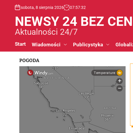
S
sobota, 8 sierpnia 2026
07
:
57
:
33
k
i
NEWSY 24 BEZ CE
p
t
Aktualności 24/7
o
c
Start
Wiadomości
Publicystyka
Globali
o
n
POGODA
t
e
n
t