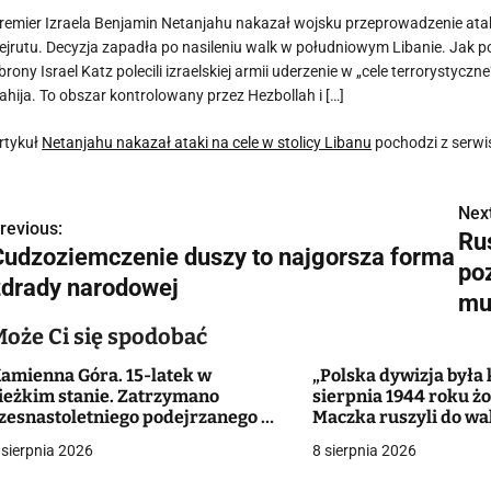
remier Izraela Benjamin Netanjahu nakazał wojsku przeprowadzenie at
ejrutu. Decyzja zapadła po nasileniu walk w południowym Libanie. Jak p
brony Israel Katz polecili izraelskiej armii uderzenie w „cele terrorysty
ahija. To obszar kontrolowany przez Hezbollah i […]
rtykuł
Netanjahu nakazał ataki na cele w stolicy Libanu
pochodzi z serw
Next
N
revious:
Ru
Cudzoziemczenie duszy to najgorsza forma
a
po
zdrady narodowej
w
mu
Może Ci się spodobać
amienna Góra. 15-latek w
„Polska dywizja była 
g
ieżkim stanie. Zatrzymano
sierpnia 1944 roku żo
zesnastoletniego podejrzanego o
Maczka ruszyli do wa
a
tak
Falaise
 sierpnia 2026
8 sierpnia 2026
c