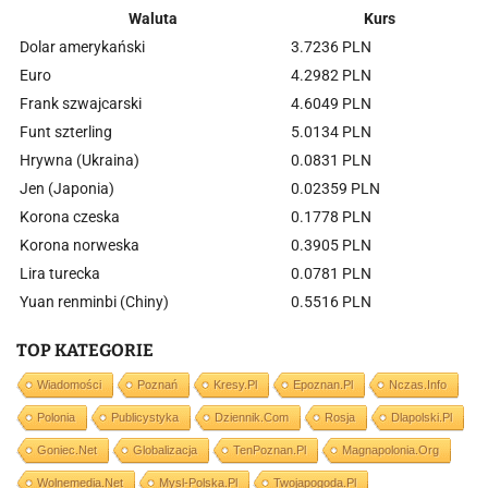
Waluta
Kurs
Dolar amerykański
3.7236 PLN
Euro
4.2982 PLN
Frank szwajcarski
4.6049 PLN
Funt szterling
5.0134 PLN
Hrywna (Ukraina)
0.0831 PLN
Jen (Japonia)
0.02359 PLN
Korona czeska
0.1778 PLN
Korona norweska
0.3905 PLN
Lira turecka
0.0781 PLN
Yuan renminbi (Chiny)
0.5516 PLN
TOP KATEGORIE
Wiadomości
Poznań
Kresy.pl
Epoznan.pl
Nczas.info
Polonia
Publicystyka
Dziennik.com
Rosja
Dlapolski.pl
Goniec.net
Globalizacja
TenPoznan.pl
Magnapolonia.org
Wolnemedia.net
Mysl-Polska.pl
Twojapogoda.pl