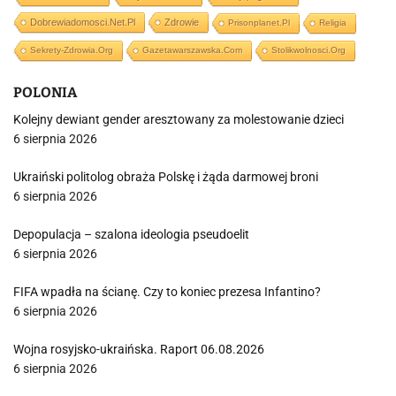
Dobrewiadomosci.net.pl
Zdrowie
Prisonplanet.pl
Religia
Sekrety-Zdrowia.org
Gazetawarszawska.com
Stolikwolnosci.org
POLONIA
Kolejny dewiant gender aresztowany za molestowanie dzieci
6 sierpnia 2026
Ukraiński politolog obraża Polskę i żąda darmowej broni
6 sierpnia 2026
Depopulacja – szalona ideologia pseudoelit
6 sierpnia 2026
FIFA wpadła na ścianę. Czy to koniec prezesa Infantino?
6 sierpnia 2026
Wojna rosyjsko-ukraińska. Raport 06.08.2026
6 sierpnia 2026