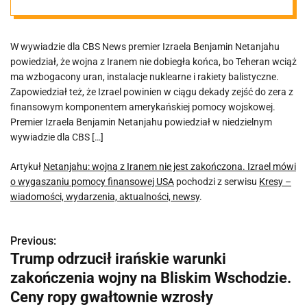
Izrael mówi o
W wywiadzie dla CBS News premier Izraela Benjamin Netanjahu
wygaszaniu
powiedział, że wojna z Iranem nie dobiegła końca, bo Teheran wciąż
ma wzbogacony uran, instalacje nuklearne i rakiety balistyczne.
pomocy
Zapowiedział też, że Izrael powinien w ciągu dekady zejść do zera z
finansowym komponentem amerykańskiej pomocy wojskowej.
Premier Izraela Benjamin Netanjahu powiedział w niedzielnym
finansowej USA
wywiadzie dla CBS […]
Artykuł
Netanjahu: wojna z Iranem nie jest zakończona. Izrael mówi
o wygaszaniu pomocy finansowej USA
pochodzi z serwisu
Kresy –
wiadomości, wydarzenia, aktualności, newsy
.
Previous:
N
Trump odrzucił irańskie warunki
a
zakończenia wojny na Bliskim Wschodzie.
w
Ceny ropy gwałtownie wzrosły