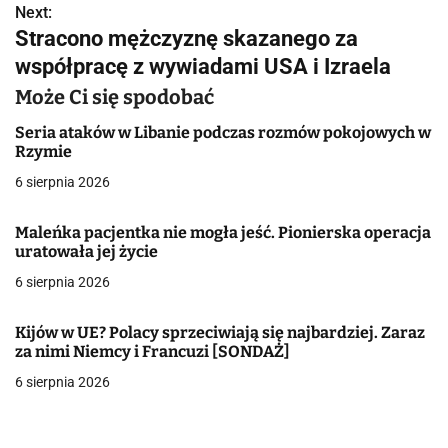
Next:
i
Stracono mężczyznę skazanego za
g
współpracę z wywiadami USA i Izraela
a
Może Ci się spodobać
c
Seria ataków w Libanie podczas rozmów pokojowych w
Rzymie
j
6 sierpnia 2026
a
Maleńka pacjentka nie mogła jeść. Pionierska operacja
w
uratowała jej życie
6 sierpnia 2026
p
i
Kijów w UE? Polacy sprzeciwiają się najbardziej. Zaraz
za nimi Niemcy i Francuzi [SONDAŻ]
s
6 sierpnia 2026
u