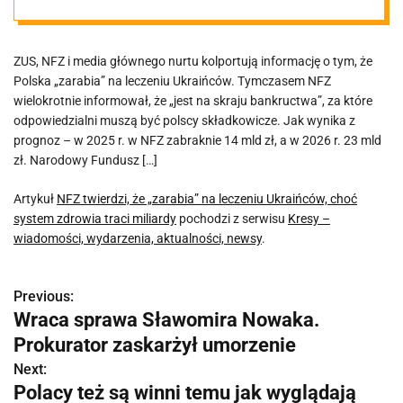
choć system
ZUS, NFZ i media głównego nurtu kolportują informację o tym, że
zdrowia traci
Polska „zarabia” na leczeniu Ukraińców. Tymczasem NFZ
wielokrotnie informował, że „jest na skraju bankructwa”, za które
miliardy
odpowiedzialni muszą być polscy składkowicze. Jak wynika z
prognoz – w 2025 r. w NFZ zabraknie 14 mld zł, a w 2026 r. 23 mld
zł. Narodowy Fundusz […]
Artykuł
NFZ twierdzi, że „zarabia” na leczeniu Ukraińców, choć
system zdrowia traci miliardy
pochodzi z serwisu
Kresy –
wiadomości, wydarzenia, aktualności, newsy
.
Previous:
N
Wraca sprawa Sławomira Nowaka.
a
Prokurator zaskarżył umorzenie
w
Next:
Polacy też są winni temu jak wyglądają