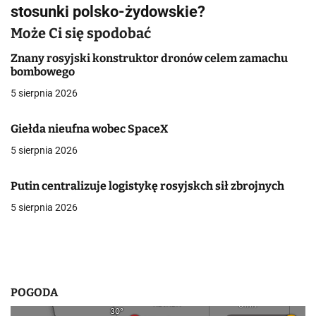
i
stosunki polsko-żydowskie?
g
Może Ci się spodobać
a
Znany rosyjski konstruktor dronów celem zamachu
bombowego
c
5 sierpnia 2026
j
Giełda nieufna wobec SpaceX
a
5 sierpnia 2026
w
p
Putin centralizuje logistykę rosyjskch sił zbrojnych
5 sierpnia 2026
i
s
u
POGODA