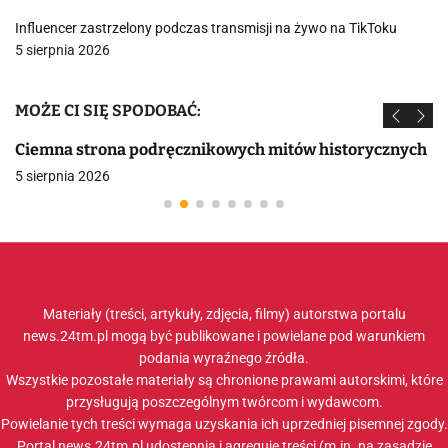
Influencer zastrzelony podczas transmisji na żywo na TikToku
5 sierpnia 2026
MOŻE CI SIĘ SPODOBAĆ:
Ciemna strona podręcznikowych mitów historycznych
5 sierpnia 2026
Materiały (treści, artykuły, zdjęcia, filmy) autorstwa portalu
news.24tm.pl mogą być publikowane i powielane pod warunkiem
podania wyraźnego źródła.
Wszystkie pozostałe materiały są chronione prawami autorskimi, które
przysługują poszczególnym twórcom i wydawcom.
Powielanie tych treści wymaga uzyskania ich uprzedniej pisemnej zgody.
Portal news.24tm.pl udostępnia i agreguje treści (m.in. na zasadzie