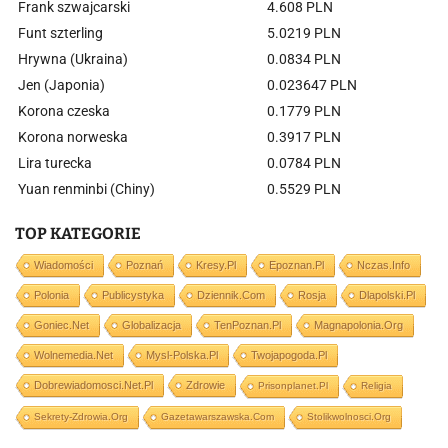
Frank szwajcarski
4.608 PLN
Funt szterling
5.0219 PLN
Hrywna (Ukraina)
0.0834 PLN
Jen (Japonia)
0.023647 PLN
Korona czeska
0.1779 PLN
Korona norweska
0.3917 PLN
Lira turecka
0.0784 PLN
Yuan renminbi (Chiny)
0.5529 PLN
TOP KATEGORIE
Wiadomości
Poznań
Kresy.pl
Epoznan.pl
Nczas.info
Polonia
Publicystyka
Dziennik.com
Rosja
Dlapolski.pl
Goniec.net
Globalizacja
TenPoznan.pl
Magnapolonia.org
Wolnemedia.net
Mysl-Polska.pl
Twojapogoda.pl
Dobrewiadomosci.net.pl
Zdrowie
Prisonplanet.pl
Religia
Sekrety-Zdrowia.org
Gazetawarszawska.com
Stolikwolnosci.org