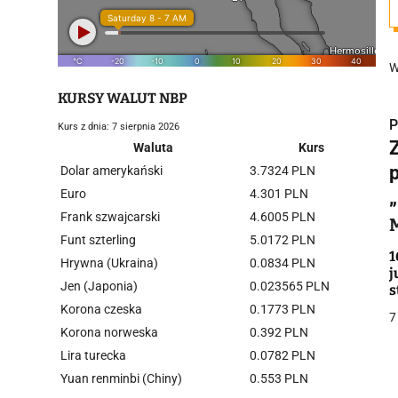
W
KURSY WALUT NBP
P
Kurs z dnia: 7 sierpnia 2026
Waluta
Kurs
Dolar amerykański
3.7324 PLN
Euro
4.301 PLN
Frank szwajcarski
4.6005 PLN
i
Funt szterling
5.0172 PLN
1
Hrywna (Ukraina)
0.0834 PLN
j
Jen (Japonia)
0.023565 PLN
s
Korona czeska
0.1773 PLN
7
Korona norweska
0.392 PLN
Lira turecka
0.0782 PLN
j
Yuan renminbi (Chiny)
0.553 PLN