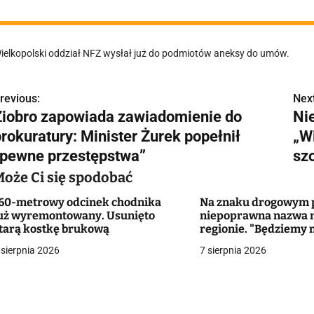
ielkopolski oddział NFZ wysłał już do podmiotów aneksy do umów.
revious:
Next
N
Ziobro zapowiada zawiadomienie do
Ni
a
prokuratury: Minister Żurek popełnił
„W
w
„pewne przestępstwa”
sz
Może Ci się spodobać
60-metrowy odcinek chodnika
Na znaku drogowym p
g
uż wyremontowany. Usunięto
niepoprawna nazwa 
tarą kostkę brukową
regionie. "Będziemy 
a
zmieniać dowody?"
 sierpnia 2026
7 sierpnia 2026
c