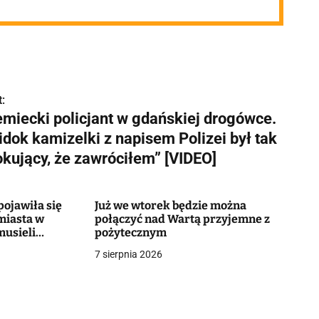
:
emiecki policjant w gdańskiej drogówce.
idok kamizelki z napisem Polizei był tak
okujący, że zawróciłem” [VIDEO]
ojawiła się
Już we wtorek będzie można
miasta w
połączyć nad Wartą przyjemne z
musieli
pożytecznym
7 sierpnia 2026