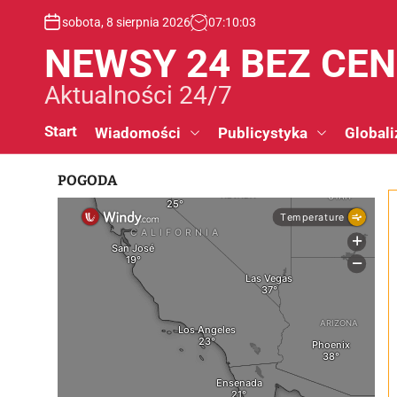
S
sobota, 8 sierpnia 2026
07
:
10
:
04
k
i
NEWSY 24 BEZ CE
p
t
Aktualności 24/7
o
c
Start
Wiadomości
Publicystyka
Globali
o
n
POGODA
t
e
n
t