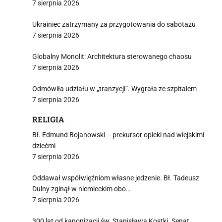
7 sierpnia 2026
Ukrainiec zatrzymany za przygotowania do sabotażu
7 sierpnia 2026
Globalny Monolit: Architektura sterowanego chaosu
7 sierpnia 2026
Odmówiła udziału w „tranzycji”. Wygrała ze szpitalem
7 sierpnia 2026
RELIGIA
Bł. Edmund Bojanowski – prekursor opieki nad wiejskimi
dziećmi
7 sierpnia 2026
Oddawał współwięźniom własne jedzenie. Bł. Tadeusz
Dulny zginął w niemieckim obo…
7 sierpnia 2026
300 lat od kanonizacji św. Stanisława Kostki. Senat