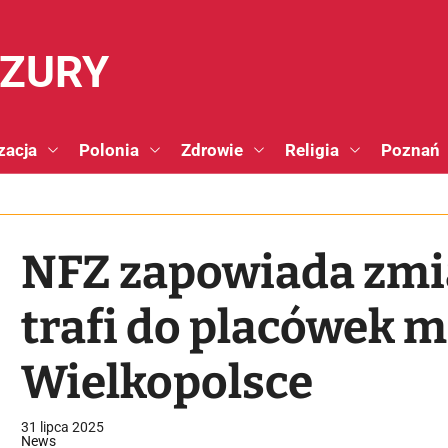
NZURY
zacja
Polonia
Zdrowie
Religia
Poznań
NFZ zapowiada zmia
trafi do placówek 
Wielkopolsce
31 lipca 2025
News