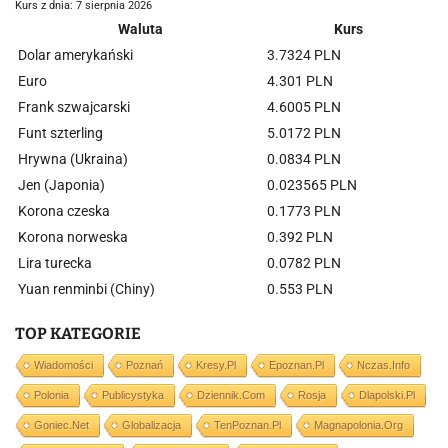
Kurs z dnia: 7 sierpnia 2026
Waluta
Kurs
Dolar amerykański
3.7324 PLN
Euro
4.301 PLN
Frank szwajcarski
4.6005 PLN
Funt szterling
5.0172 PLN
Hrywna (Ukraina)
0.0834 PLN
Jen (Japonia)
0.023565 PLN
Korona czeska
0.1773 PLN
Korona norweska
0.392 PLN
Lira turecka
0.0782 PLN
Yuan renminbi (Chiny)
0.553 PLN
TOP KATEGORIE
Wiadomości
Poznań
Kresy.pl
Epoznan.pl
Nczas.info
Polonia
Publicystyka
Dziennik.com
Rosja
Dlapolski.pl
Goniec.net
Globalizacja
TenPoznan.pl
Magnapolonia.org