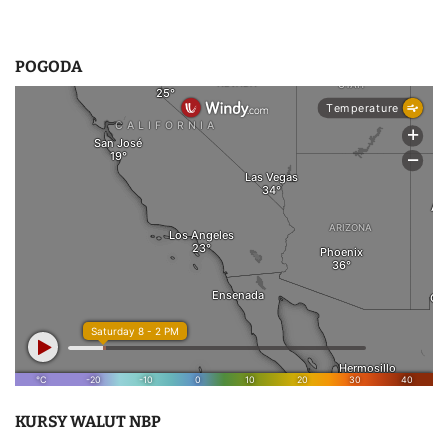
POGODA
KURSY WALUT NBP