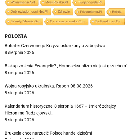
Wolnemedia.net
Mysl-Polska.pl
Twojapogoda.pl
Dobrewiadomosci.net.pl
Zdrowie
Prisonplanet.pl
Religia
Sekrety-Zdrowia.org
Gazetawarszawska.com
Stolikwolnosci.org
POLONIA
Bohater Czerwonego Krzyża oskarżony o zabójstwo
8 sierpnia 2026
Biskup zmienia Ewangelię? „Homoseksualizm nie jest grzechem”
8 sierpnia 2026
Wojna rosyjsko-ukraińska. Raport 08.08.2026
8 sierpnia 2026
Kalendarium historyczne: 8 sierpnia 1667 – śmierć zdrajcy
Hieronima Radziejowski…
8 sierpnia 2026
Bruksela chce narzucić Polsce handel dziećmi