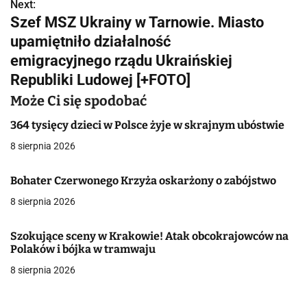
w
Next:
Szef MSZ Ukrainy w Tarnowie. Miasto
i
upamiętniło działalność
g
emigracyjnego rządu Ukraińskiej
Republiki Ludowej [+FOTO]
a
Może Ci się spodobać
c
364 tysięcy dzieci w Polsce żyje w skrajnym ubóstwie
j
8 sierpnia 2026
a
Bohater Czerwonego Krzyża oskarżony o zabójstwo
w
8 sierpnia 2026
p
i
Szokujące sceny w Krakowie! Atak obcokrajowców na
Polaków i bójka w tramwaju
s
8 sierpnia 2026
u