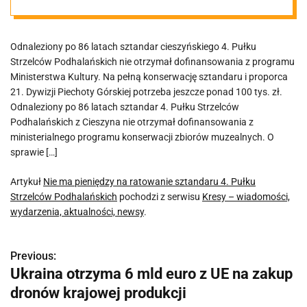
Pułku
Odnaleziony po 86 latach sztandar cieszyńskiego 4. Pułku
Strzelców
Strzelców Podhalańskich nie otrzymał dofinansowania z programu
Ministerstwa Kultury. Na pełną konserwację sztandaru i proporca
Podhalańskich
21. Dywizji Piechoty Górskiej potrzeba jeszcze ponad 100 tys. zł.
Odnaleziony po 86 latach sztandar 4. Pułku Strzelców
Podhalańskich z Cieszyna nie otrzymał dofinansowania z
ministerialnego programu konserwacji zbiorów muzealnych. O
sprawie […]
Artykuł
Nie ma pieniędzy na ratowanie sztandaru 4. Pułku
Strzelców Podhalańskich
pochodzi z serwisu
Kresy – wiadomości,
wydarzenia, aktualności, newsy
.
Previous:
N
Ukraina otrzyma 6 mld euro z UE na zakup
a
dronów krajowej produkcji