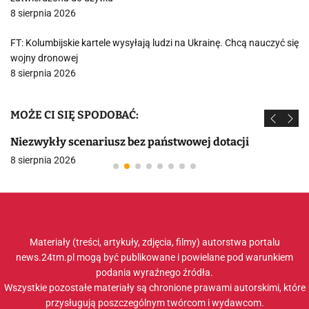
8 sierpnia 2026
FT: Kolumbijskie kartele wysyłają ludzi na Ukrainę. Chcą nauczyć się
wojny dronowej
8 sierpnia 2026
MOŻE CI SIĘ SPODOBAĆ:
Niezwykły scenariusz bez państwowej dotacji
8 sierpnia 2026
Materiały (treści, artykuły, zdjęcia, filmy) autorstwa portalu
news.24tm.pl mogą być publikowane i powielane pod warunkiem
podania wyraźnego źródła.
Wszystkie pozostałe materiały są chronione prawami autorskimi, które
przysługują poszczególnym twórcom i wydawcom.