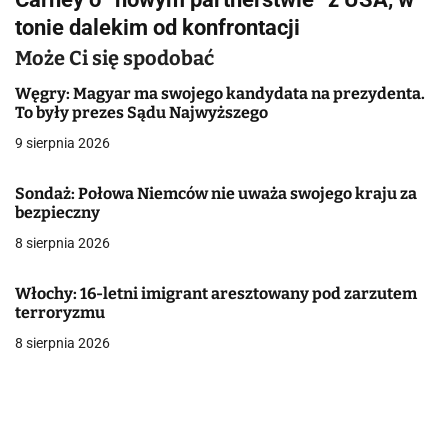
i
tonie dalekim od konfrontacji
g
Może Ci się spodobać
a
Węgry: Magyar ma swojego kandydata na prezydenta.
To były prezes Sądu Najwyższego
c
9 sierpnia 2026
j
Sondaż: Połowa Niemców nie uważa swojego kraju za
a
bezpieczny
w
8 sierpnia 2026
p
Włochy: 16-letni imigrant aresztowany pod zarzutem
i
terroryzmu
8 sierpnia 2026
s
u