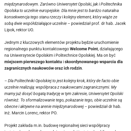
międzynarodowym. Zarówno Uniwersytet Opolski, jak i Politechnika
Opolska to uczelnie europejskie. Dla mnie jest to bardzo naturalna
konsekwencja tego stanu rzeczy i kolejny element, który wiąże ze
sobą dwie współdziałające uczelnie –
powiedział prof. dr hab. Jacek
Lipok, rektor UO.
Jednym z kluczowych elementów projektu będzie uruchomienie
regionalnego punktu kontaktowego
Welcome Point
, działającego
na Uniwersytecie Opolskim i Politechnice Opolskiej. Ma on być
miejscem pierwszego kontaktu
i
skoordynowanego wsparcia dla
zagranicznych naukowców oraz ich rodzin
.
– Dla Politechniki Opolskiej to jest kolejny krok, który de facto obie
uczelnie realizują: współpraca z naukowcami zagranicznymi. My
mamy już dosyć bogatą tradycję w tym zakresie, Uniwersytet Opolski
również. To sformalizowanie tego, pokazanie tego, obie uczelnie są
obecne i aktywne na arenie międzynarodowej –
powiedział dr hab.
inż. Marcin Lorenc, rektor PO.
Projekt zakłada m.in. budowę regionalnej sieci współpracy