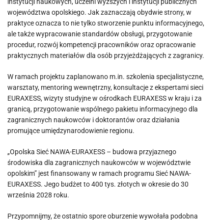
instytucji naukowych, uczelni wyższych i instytucji publicznych
województwa opolskiego. Jak zaznaczają obydwie strony, w
praktyce oznacza to nie tylko stworzenie punktu informacyjnego,
ale także wypracowanie standardów obsługi, przygotowanie
procedur, rozwój kompetencji pracowników oraz opracowanie
praktycznych materiałów dla osób przyjeżdżających z zagranicy.
W ramach projektu zaplanowano m.in. szkolenia specjalistyczne,
warsztaty, mentoring wewnętrzny, konsultacje z ekspertami sieci
EURAXESS, wizyty studyjne w ośrodkach EURAXESS w kraju i za
granicą, przygotowanie wspólnego pakietu informacyjnego dla
zagranicznych naukowców i doktorantów oraz działania
promujące umiędzynarodowienie regionu.
„Opolska Sieć NAWA-EURAXESS – budowa przyjaznego
środowiska dla zagranicznych naukowców w województwie
opolskim” jest finansowany w ramach programu Sieć NAWA-
EURAXESS. Jego budżet to 400 tys. złotych w okresie do 30
września 2028 roku.
Przypomnijmy, że ostatnio spore oburzenie wywołała podobna