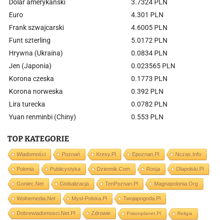
Dolar amerykański
3.7324 PLN
Euro
4.301 PLN
Frank szwajcarski
4.6005 PLN
Funt szterling
5.0172 PLN
Hrywna (Ukraina)
0.0834 PLN
Jen (Japonia)
0.023565 PLN
Korona czeska
0.1773 PLN
Korona norweska
0.392 PLN
Lira turecka
0.0782 PLN
Yuan renminbi (Chiny)
0.553 PLN
TOP KATEGORIE
Wiadomości
Poznań
Kresy.pl
Epoznan.pl
Nczas.info
Polonia
Publicystyka
Dziennik.com
Rosja
Dlapolski.pl
Goniec.net
Globalizacja
TenPoznan.pl
Magnapolonia.org
Wolnemedia.net
Mysl-Polska.pl
Twojapogoda.pl
Dobrewiadomosci.net.pl
Zdrowie
Prisonplanet.pl
Religia