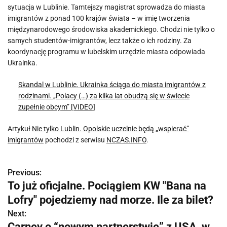
sytuacja w Lublinie. Tamtejszy magistrat sprowadza do miasta
imigrantów z ponad 100 krajów świata – w imię tworzenia
międzynarodowego środowiska akademickiego. Chodzi nie tylko o
samych studentów-imigrantów, lecz także o ich rodziny. Za
koordynację programu w lubelskim urzędzie miasta odpowiada
Ukrainka.
Skandal w Lublinie. Ukrainka ściąga do miasta imigrantów z
rodzinami. „Polacy (…) za kilka lat obudzą się w świecie
zupełnie obcym” [VIDEO]
Artykuł
Nie tylko Lublin. Opolskie uczelnie będą „wspierać”
imigrantów
pochodzi z serwisu
NCZAS.INFO
.
Previous:
N
To już oficjalne. Pociągiem KW "Bana na
a
Lofry" pojedziemy nad morze. Ile za bilet?
w
Next:
Carney o “nowym partnerstwie” z USA, w